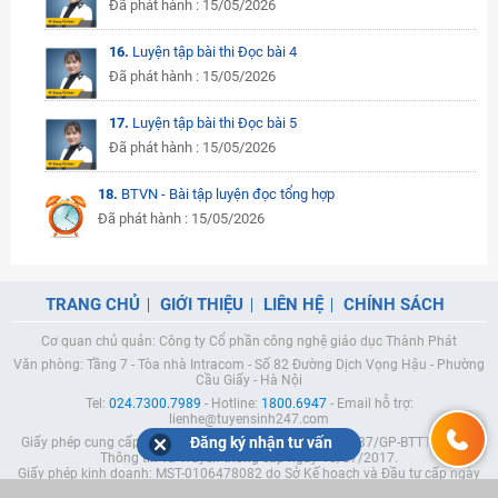
Đã phát hành : 15/05/2026
16.
Luyện tập bài thi Đọc bài 4
Đã phát hành : 15/05/2026
17.
Luyện tập bài thi Đọc bài 5
Đã phát hành : 15/05/2026
18.
BTVN - Bài tập luyện đọc tổng hợp
Đã phát hành : 15/05/2026
TRANG CHỦ
GIỚI THIỆU
LIÊN HỆ
CHÍNH SÁCH
Cơ quan chủ quản: Công ty Cổ phần công nghệ giáo dục Thành Phát
Văn phòng: Tầng 7 - Tòa nhà Intracom - Số 82 Đường Dịch Vọng Hậu - Phường
Cầu Giấy - Hà Nội
Tel:
024.7300.7989
- Hotline:
1800.6947
- Email hỗ trợ:
lienhe@tuyensinh247.com
Đăng ký nhận tư vấn
Giấy phép cung cấp dịch vụ mạng xã hội trực tuyến số 337/GP-BTTTT do Bộ
Thông tin và Truyền thông cấp ngày 10/07/2017.
Giấy phép kinh doanh: MST-0106478082 do Sở Kế hoạch và Đầu tư cấp ngày
05/04/2023 (Lần 5).