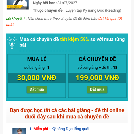
Ngày hết hạn :
31/07/2027
Thuộc chuyên đề :
Luyện tập Kỹ năng Đọc (Reading)
Lời khuyên*
: Nên chọn mua theo chuyên đề để đảm bảo
đạt kết quả tốt
nhất
Mua cả chuyên đề
tiết kiệm 59%
so với mua từng
bài
MUA LẺ
CẢ CHUYÊN ĐỀ
số bài giảng :
1
số bài giảng + đề thi:
18
30,000 VNĐ
199,000 VNĐ
Đặt mua
Đặt mua
Bạn được học tất cả các bài giảng - đề thi online
dưới đây sau khi mua cả chuyên đề
1.
Miễn phí -
Kỹ năng Đọc tổng quát