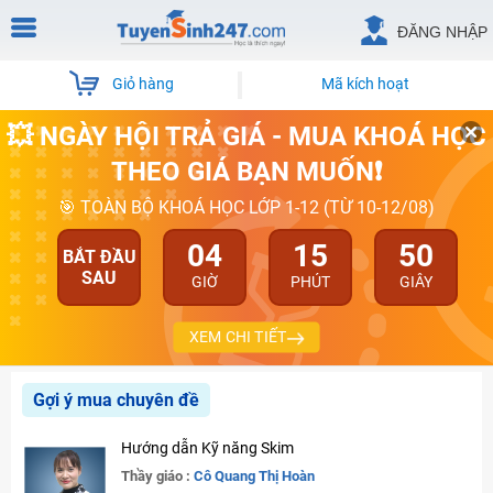
ĐĂNG NHẬP
Giỏ hàng
Mã kích hoạt
💥 NGÀY HỘI TRẢ GIÁ - MUA KHOÁ HỌC
THEO GIÁ BẠN MUỐN❗
🎯 TOÀN BỘ KHOÁ HỌC LỚP 1-12 (TỪ 10-12/08)
04
15
49
BẮT ĐẦU
SAU
GIỜ
PHÚT
GIÂY
XEM CHI TIẾT
Gợi ý mua chuyên đề
Hướng dẫn Kỹ năng Skim
Thầy giáo :
Cô Quang Thị Hoàn