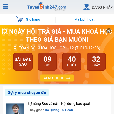
ĐĂNG NHẬP
Giỏ hàng
Mã kích hoạt
💥 NGÀY HỘI TRẢ GIÁ - MUA KHOÁ HỌC
THEO GIÁ BẠN MUỐN❗
🎯 TOÀN BỘ KHOÁ HỌC LỚP 1-12 (TỪ 10-12/08)
09
40
32
BẮT ĐẦU
SAU
GIỜ
PHÚT
GIÂY
XEM CHI TIẾT
Gợi ý mua chuyên đề
Kỹ năng Đọc và nắm Nội dung bao quát
Thầy giáo :
Cô Quang Thị Hoàn