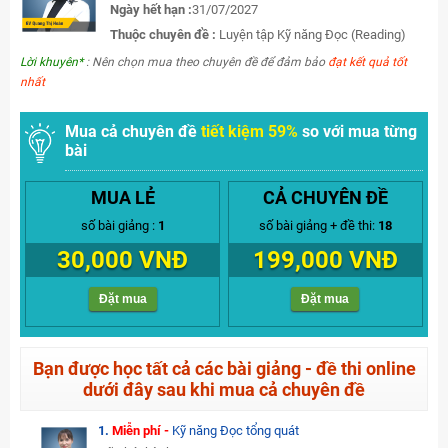
Ngày hết hạn :
31/07/2027
Thuộc chuyên đề :
Luyện tập Kỹ năng Đọc (Reading)
Lời khuyên*
: Nên chọn mua theo chuyên đề để đảm bảo
đạt kết quả tốt
nhất
Mua cả chuyên đề
tiết kiệm 59%
so với mua từng
bài
MUA LẺ
CẢ CHUYÊN ĐỀ
số bài giảng :
1
số bài giảng + đề thi:
18
30,000 VNĐ
199,000 VNĐ
Đặt mua
Đặt mua
Bạn được học tất cả các bài giảng - đề thi online
dưới đây sau khi mua cả chuyên đề
1.
Miễn phí -
Kỹ năng Đọc tổng quát