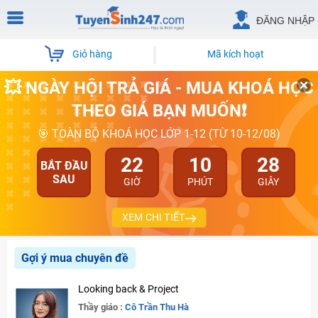
ĐĂNG NHẬP
Giỏ hàng
Mã kích hoạt
💥 NGÀY HỘI TRẢ GIÁ - MUA KHOÁ HỌC
THEO GIÁ BẠN MUỐN❗
🎯 TOÀN BỘ KHOÁ HỌC LỚP 1-12 (TỪ 10-12/08)
22
10
27
BẮT ĐẦU
SAU
GIỜ
PHÚT
GIÂY
XEM CHI TIẾT
Gợi ý mua chuyên đề
Looking back & Project
Thầy giáo :
Cô Trần Thu Hà