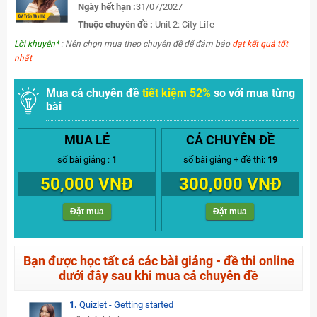
Ngày hết hạn :
31/07/2027
Thuộc chuyên đề :
Unit 2: City Life
Lời khuyên*
: Nên chọn mua theo chuyên đề để đảm bảo
đạt kết quả tốt
nhất
Mua cả chuyên đề
tiết kiệm 52%
so với mua từng
bài
MUA LẺ
CẢ CHUYÊN ĐỀ
số bài giảng :
1
số bài giảng + đề thi:
19
50,000 VNĐ
300,000 VNĐ
Đặt mua
Đặt mua
Bạn được học tất cả các bài giảng - đề thi online
dưới đây sau khi mua cả chuyên đề
1.
Quizlet - Getting started