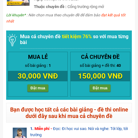
Thuộc chuyên đề :
Cổng trường rộng mở
Lời khuyên*
: Nên chọn mua theo chuyên đề để đảm bảo
đạt kết quả tốt
nhất
Mua cả chuyên đề
tiết kiệm 76%
so với mua từng
bài
MUA LẺ
CẢ CHUYÊN ĐỀ
số bài giảng :
1
số bài giảng + đề thi:
40
30,000 VNĐ
150,000 VNĐ
Đặt mua
Đặt mua
Bạn được học tất cả các bài giảng - đề thi online
dưới đây sau khi mua cả chuyên đề
1.
Miễn phí -
Đọc: Đi học vui sao. Nói và nghe: Tới lớp, tới
trường