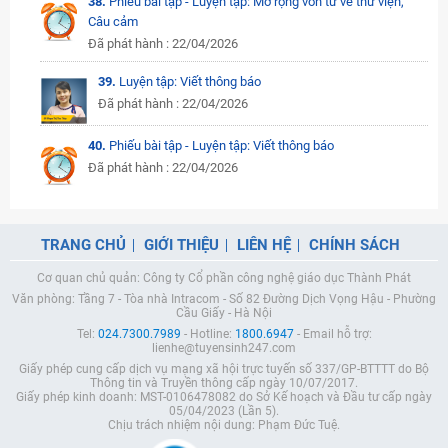
38.
Phiếu bài tập - Luyện tập: Mở rộng vốn từ về thư viện,
Câu cảm
Đã phát hành : 22/04/2026
39.
Luyện tập: Viết thông báo
Đã phát hành : 22/04/2026
40.
Phiếu bài tập - Luyện tập: Viết thông báo
Đã phát hành : 22/04/2026
TRANG CHỦ
GIỚI THIỆU
LIÊN HỆ
CHÍNH SÁCH
Cơ quan chủ quản: Công ty Cổ phần công nghệ giáo dục Thành Phát
Văn phòng: Tầng 7 - Tòa nhà Intracom - Số 82 Đường Dịch Vọng Hậu - Phường
Cầu Giấy - Hà Nội
Tel:
024.7300.7989
- Hotline:
1800.6947
- Email hỗ trợ:
lienhe@tuyensinh247.com
Giấy phép cung cấp dịch vụ mạng xã hội trực tuyến số 337/GP-BTTTT do Bộ
Thông tin và Truyền thông cấp ngày 10/07/2017.
Giấy phép kinh doanh: MST-0106478082 do Sở Kế hoạch và Đầu tư cấp ngày
05/04/2023 (Lần 5).
Chịu trách nhiệm nội dung: Phạm Đức Tuệ.