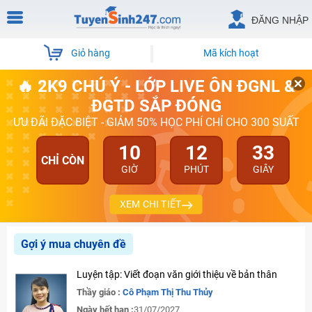
ĐĂNG NHẬP
Giỏ hàng
Mã kích hoạt
🔥 2K9 CHÚ Ý - LỚP LIVE ÔN ĐGNL &
ĐGTD SẮP ĐÓNG
ƯU ĐÃI ĐẶC BIỆT - GIẢM 50% HỌC PHÍ CHỈ CHO 300 SUẤT
10
12
33
CHỈ CÒN
GIỜ
PHÚT
GIÂY
XEM CHI TIẾT
Gợi ý mua chuyên đề
Luyện tập: Viết đoạn văn giới thiệu về bản thân
Thầy giáo :
Cô Phạm Thị Thu Thủy
Ngày hết hạn :
31/07/2027