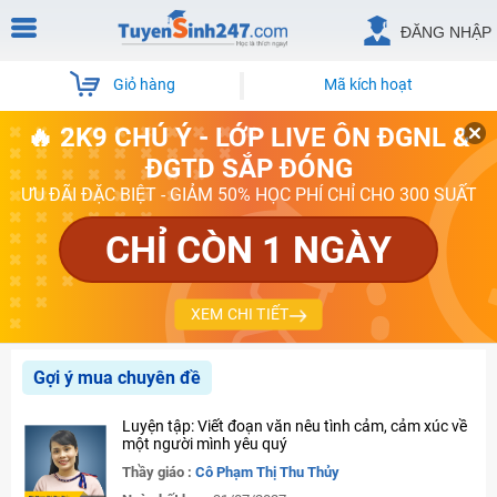
ĐĂNG NHẬP
Giỏ hàng
Mã kích hoạt
🔥 2K9 CHÚ Ý - LỚP LIVE ÔN ĐGNL &
ĐGTD SẮP ĐÓNG
ƯU ĐÃI ĐẶC BIỆT - GIẢM 50% HỌC PHÍ CHỈ CHO 300 SUẤT
CHỈ CÒN 1 NGÀY
XEM CHI TIẾT
Gợi ý mua chuyên đề
Luyện tập: Viết đoạn văn nêu tình cảm, cảm xúc về
một người mình yêu quý
Thầy giáo :
Cô Phạm Thị Thu Thủy