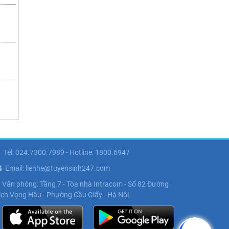
Tel: 024.7300.7989 - Hotline: 1800.6947
Email: lienhe@tuyensinh247.com
Văn phòng: Tầng 7 - Tòa nhà Intracom - Số 82 Đường
ịch Vọng Hậu - Phường Cầu Giấy - Hà Nội