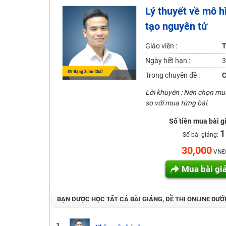
Lý thuyết về mô h
2K6! Lộ Trình Sun 2024 - Ba bước luyện thi TN THPT - Đ
tạo nguyên tử
Hot! Lễ hội đồng giá 449K - 499K toàn bộ khoá học tại
Khuyến Mãi Khoá Học 1K Chỉ Từ 11-13/09/2024
Giáo viên :
T
Đồng giá khóa học 499K - 399K (13/11-15/11)
Ngày hết hạn :
3
Khai giảng các khóa lớp 9 Toán - Lý - Hóa - Văn - Anh 
Trong chuyên đề :
C
Khai giảng khóa Ngữ văn 7 - xây nền vững chắc cho tươn
Lời khuyên : Nên chọn m
so với mua từng bài.
Luyện thi vào lớp 10 môn Toán, Văn, Hóa, Anh, Lý với giáo
Số tiền mua bài g
1
Số bài giảng:
30,000
VNĐ
Mua bài gi
BẠN ĐƯỢC HỌC TẤT CẢ BÀI GIẢNG, ĐỀ THI ONLINE DƯỚ
1.