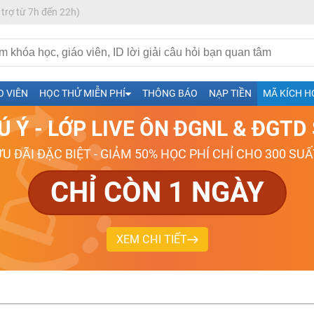
 trợ từ 7h đến 22h)
h- Sinh-Sử-Địa cùng Thầy Cô giỏi, nổi tiếng
O VIÊN
HỌC THỬ MIỄN PHÍ
THÔNG BÁO
NẠP TIỀN
MÃ KÍCH H
ng
Ú Ý - LỚP LIVE ÔN ĐGNL & ĐGT
026-2027
ƯU ĐÃI ĐẶC BIỆT - GIẢM 50% HỌC PHÍ CHỈ CHO 300 SUẤ
CHỈ CÒN 1 NGÀY
XEM CHI TIẾT