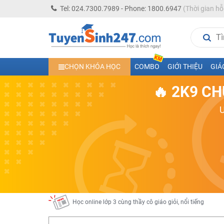
Tel: 024.7300.7989 - Phone: 1800.6947
(Thời gian hỗ
Học trực tuyến lớp 10 các môn Toán - Lý - Hóa - Văn - An
CHỌN KHÓA HỌC
COMBO
GIỚI THIỆU
GIÁ
Học trực tuyến lớp 11 đủ môn cùng Thầy Cô giỏi, nổi tiế
🔥 2K9 CH
Học online trực tuyến cấp Tiểu học và THCS năm học 2
Học online lớp 5 cùng thầy cô giáo giỏi, nổi tiếng
Học online lớp 7 cùng thầy cô giáo giỏi
Học online lớp 6 cùng thầy cô giỏi, nổi tiếng
Học online lớp 8 cùng thầy cô giáo giỏi
2K13! Bứt Phá Lớp 5 Năm Học 2023 - 2024
Học online lớp 4 cùng thầy cô giáo giỏi, nổi tiếng
Học online lớp 3 cùng thầy cô giáo giỏi, nổi tiếng
Học online lớp 2 với thầy cô giáo giỏi, nổi tiếng