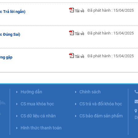
Đã phát hành : 15/04/2025
Tải về
c Trả lời ngắn)
Đã phát hành : 15/04/2025
Tải về
ức Đúng Sai)
Đã phát hành : 15/04/2025
Tải về
ờng gặp
Hướng dẫn
Chính sách
CS mua khóa học
CS trả và đổi khóa học
CS dữ liệu cá nhân
CS bảo đảm sản phẩm
D
Hình thức thanh toán