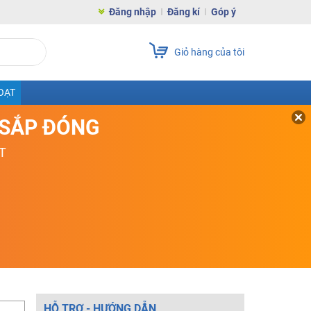
Đăng nhập
Đăng kí
Góp ý
Giỏ hàng của tôi
OẠT
D SẮP ĐÓNG
T
HỖ TRỢ - HƯỚNG DẪN