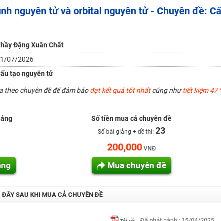
ình nguyên tử và orbital nguyên tử - Chuyên đề: C
H ít nhất 25 điểm
 Tuyensinh247 (Từ 16-18/07/2025)
hầy Đặng Xuân Chất
1/07/2026
năm 2018
ấu tạo nguyên tử
g lai!
ua theo chuyên đề để đảm bảo
đạt kết quả tốt nhất
cũng như
tiết kiệm 47 
 viên giỏi và nổi tiếng
iảng
Số tiền mua cả chuyên đề
23
Số bài giảng + đề thi:
200,000
VNĐ
ảng
Mua chuyên đề
I ĐÂY SAU KHI MUA CẢ CHUYÊN ĐỀ
Đã phát hành : 15/04/2025