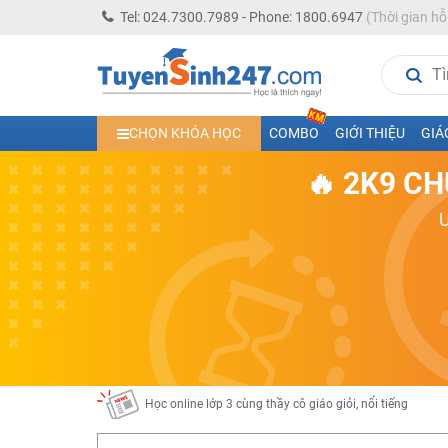
Tel: 024.7300.7989 - Phone: 1800.6947
(Thời gian hỗ
Học trực tuyến lớp 10 các môn Toán - Lý - Hóa - Văn - An
CHỌN KHÓA HỌC
COMBO
GIỚI THIỆU
GIÁ
Học trực tuyến lớp 11 đủ môn cùng Thầy Cô giỏi, nổi tiế
🔥 2K9 CH
Học online trực tuyến cấp Tiểu học và THCS năm học 2
Học online lớp 5 cùng thầy cô giáo giỏi, nổi tiếng
Học online lớp 7 cùng thầy cô giáo giỏi
Học online lớp 6 cùng thầy cô giỏi, nổi tiếng
Học online lớp 8 cùng thầy cô giáo giỏi
2K13! Bứt Phá Lớp 5 Năm Học 2023 - 2024
Học online lớp 4 cùng thầy cô giáo giỏi, nổi tiếng
Học online lớp 3 cùng thầy cô giáo giỏi, nổi tiếng
Học online lớp 2 với thầy cô giáo giỏi, nổi tiếng