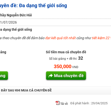
uyên đề: Đa dạng thế giới sống
H ít nhất 25 điểm
 Tuyensinh247 (Từ 16-18/07/2025)
hầy Nguyễn Đức Hải
1/07/2026
a dạng thế giới sống
năm 2018
ua theo chuyên đề để đảm bảo
đạt kết quả tốt nhất
cũng như
tiết kiệm 22 
g lai!
 viên giỏi và nổi tiếng
iảng
Số tiền mua cả chuyên đề
32
Số bài giảng + đề thi:
350,000
VNĐ
ảng
Mua chuyên đề
I ĐÂY SAU KHI MUA CẢ CHUYÊN ĐỀ
Đã phát hành : 29/04/2025
Tải về