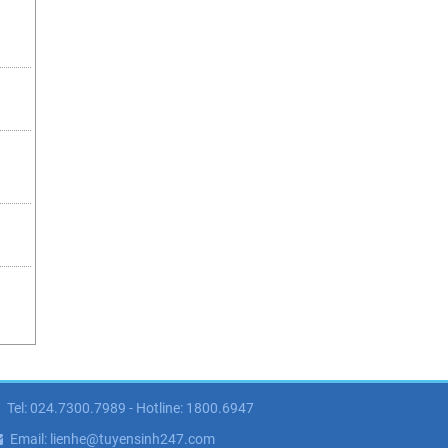
Tel: 024.7300.7989 - Hotline: 1800.6947
Email: lienhe@tuyensinh247.com