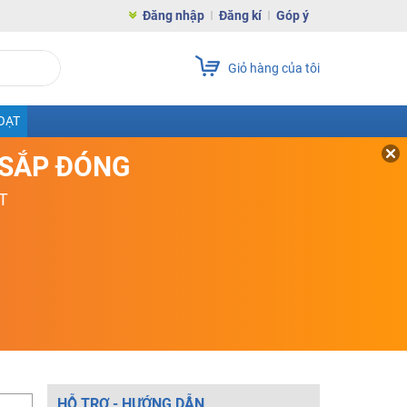
Đăng nhập
Đăng kí
Góp ý
Giỏ hàng của tôi
OẠT
D SẮP ĐÓNG
T
HỖ TRỢ - HƯỚNG DẪN