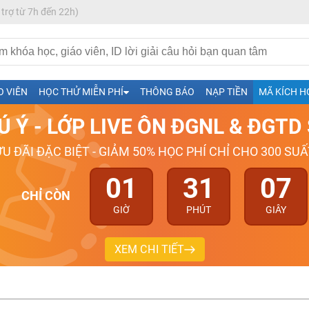
 trợ từ 7h đến 22h)
h- Sinh-Sử-Địa cùng Thầy Cô giỏi, nổi tiếng
O VIÊN
HỌC THỬ MIỄN PHÍ
THÔNG BÁO
NẠP TIỀN
MÃ KÍCH H
ng
Ú Ý - LỚP LIVE ÔN ĐGNL & ĐGT
026-2027
ƯU ĐÃI ĐẶC BIỆT - GIẢM 50% HỌC PHÍ CHỈ CHO 300 SUẤ
01
31
07
CHỈ CÒN
GIỜ
PHÚT
GIÂY
XEM CHI TIẾT