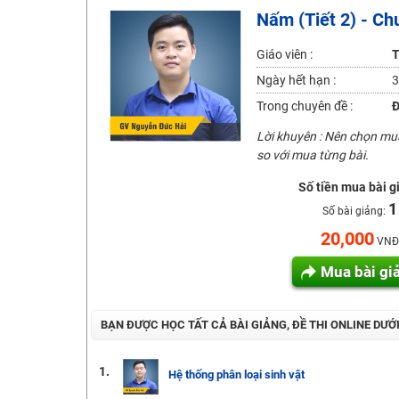
Nấm (Tiết 2) - Ch
2K6! Lộ Trình Sun 2024 - Ba bước luyện thi TN THPT - Đ
Hot! Lễ hội đồng giá 449K - 499K toàn bộ khoá học tại
Giáo viên :
T
Khuyến Mãi Khoá Học 1K Chỉ Từ 11-13/09/2024
Ngày hết hạn :
3
Đồng giá khóa học 499K - 399K (13/11-15/11)
Trong chuyên đề :
Đ
Khai giảng các khóa lớp 9 Toán - Lý - Hóa - Văn - Anh 
Lời khuyên : Nên chọn m
Khai giảng khóa Ngữ văn 7 - xây nền vững chắc cho tươn
so với mua từng bài.
Luyện thi vào lớp 10 môn Toán, Văn, Hóa, Anh, Lý với giáo
Số tiền mua bài g
1
Số bài giảng:
20,000
VNĐ
Mua bài gi
BẠN ĐƯỢC HỌC TẤT CẢ BÀI GIẢNG, ĐỀ THI ONLINE DƯỚ
1.
Hệ thống phân loại sinh vật