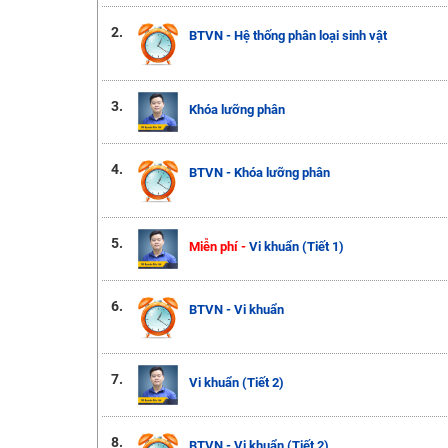
2.
BTVN - Hệ thống phân loại sinh vật
3.
Khóa lưỡng phân
4.
BTVN - Khóa lưỡng phân
5.
Miễn phí -
Vi khuẩn (Tiết 1)
6.
BTVN - Vi khuẩn
7.
Vi khuẩn (Tiết 2)
8.
BTVN - Vi khuẩn (Tiết 2)