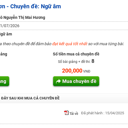
ơn - Chuyên đề: Ngữ âm
H ít nhất 25 điểm
 Tuyensinh247 (Từ 16-18/07/2025)
ô Nguyễn Thị Mai Hương
1/07/2026
Ngữ âm
năm 2018
ua theo chuyên đề để đảm bảo
đạt kết quả tốt nhất
so với mua từng bài.
g lai!
iảng
Số tiền mua cả chuyên đề
 viên giỏi và nổi tiếng
8
Số bài giảng + đề thi:
200,000
VNĐ
ảng
Mua chuyên đề
I ĐÂY SAU KHI MUA CẢ CHUYÊN ĐỀ
Đã phát hành : 15/04/2025
Tải về