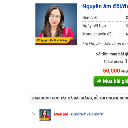
Nguyên âm đôi/đ
2K6! Lộ Trình Sun 2024 - Ba bước luyện thi TN THPT - Đ
Hot! Lễ hội đồng giá 449K - 499K toàn bộ khoá học tại
Giáo viên :
C
Khuyến Mãi Khoá Học 1K Chỉ Từ 11-13/09/2024
Ngày hết hạn :
3
Đồng giá khóa học 499K - 399K (13/11-15/11)
Trong chuyên đề :
Khai giảng các khóa lớp 9 Toán - Lý - Hóa - Văn - Anh 
Lời khuyên : Nên chọn m
Khai giảng khóa Ngữ văn 7 - xây nền vững chắc cho tươn
Số tiền mua bài g
Luyện thi vào lớp 10 môn Toán, Văn, Hóa, Anh, Lý với giáo
1
Số bài giảng:
50,000
VNĐ
Mua bài gi
BẠN ĐƯỢC HỌC TẤT CẢ BÀI GIẢNG, ĐỀ THI ONLINE DƯỚ
1.
Miễn phí -
Đuôi "ed" và đuôi "s"