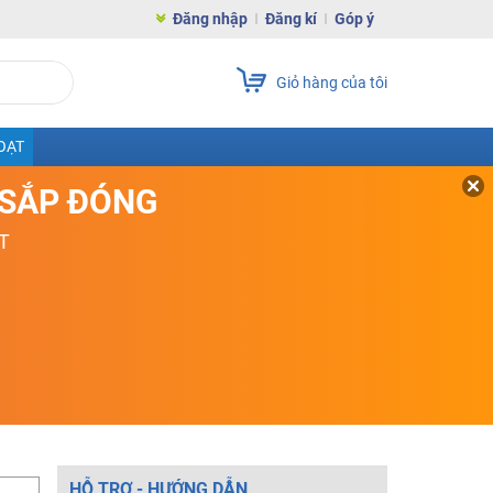
Đăng nhập
Đăng kí
Góp ý
Giỏ hàng của tôi
OẠT
D SẮP ĐÓNG
T
HỖ TRỢ - HƯỚNG DẪN