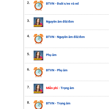
2.
BTVN - Đuôi s/es và ed
3.
Nguyên âm đôi/đơn
4.
BTVN - Nguyên âm đôi/đơn
5.
Phụ âm
6.
BTVN - Phụ âm
7.
Miễn phí -
Trọng âm
8.
BTVN - Trọng âm