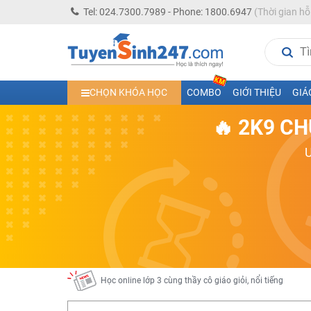
Tel: 024.7300.7989 - Phone: 1800.6947
(Thời gian hỗ
Học trực tuyến lớp 10 các môn Toán - Lý - Hóa - Văn - An
CHỌN KHÓA HỌC
COMBO
GIỚI THIỆU
GIÁ
Học trực tuyến lớp 11 đủ môn cùng Thầy Cô giỏi, nổi tiế
🔥 2K9 CH
Học online trực tuyến cấp Tiểu học và THCS năm học 2
Học online lớp 5 cùng thầy cô giáo giỏi, nổi tiếng
Học online lớp 7 cùng thầy cô giáo giỏi
Học online lớp 6 cùng thầy cô giỏi, nổi tiếng
Học online lớp 8 cùng thầy cô giáo giỏi
2K13! Bứt Phá Lớp 5 Năm Học 2023 - 2024
Học online lớp 4 cùng thầy cô giáo giỏi, nổi tiếng
Học online lớp 3 cùng thầy cô giáo giỏi, nổi tiếng
Học online lớp 2 với thầy cô giáo giỏi, nổi tiếng