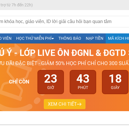
 trợ từ 7h đến 22h)
h- Sinh-Sử-Địa cùng Thầy Cô giỏi, nổi tiếng
O VIÊN
HỌC THỬ MIỄN PHÍ
THÔNG BÁO
NẠP TIỀN
MÃ KÍCH H
ng
Ú Ý - LỚP LIVE ÔN ĐGNL & ĐGT
026-2027
ƯU ĐÃI ĐẶC BIỆT - GIẢM 50% HỌC PHÍ CHỈ CHO 300 SUẤ
23
43
17
CHỈ CÒN
GIỜ
PHÚT
GIÂY
XEM CHI TIẾT