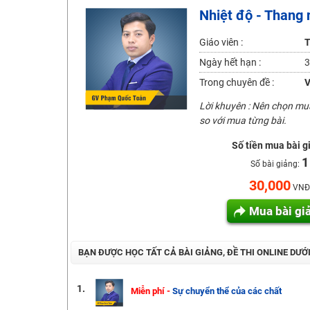
Nhiệt độ - Thang n
Học online lớp 2 với thầy cô giáo giỏi, nổi tiếng
2K6! Lộ Trình Sun 2024 - Ba bước luyện thi TN THPT - Đ
Giáo viên :
T
Hot! Lễ hội đồng giá 449K - 499K toàn bộ khoá học tại
Ngày hết hạn :
3
Khuyến Mãi Khoá Học 1K Chỉ Từ 11-13/09/2024
Trong chuyên đề :
V
Đồng giá khóa học 499K - 399K (13/11-15/11)
Lời khuyên : Nên chọn m
Khai giảng các khóa lớp 9 Toán - Lý - Hóa - Văn - Anh 
so với mua từng bài.
Khai giảng khóa Ngữ văn 7 - xây nền vững chắc cho tươn
Số tiền mua bài g
1
Luyện thi vào lớp 10 môn Toán, Văn, Hóa, Anh, Lý với giáo
Số bài giảng:
30,000
VNĐ
Mua bài gi
BẠN ĐƯỢC HỌC TẤT CẢ BÀI GIẢNG, ĐỀ THI ONLINE DƯỚ
1.
Miễn phí -
Sự chuyển thể của các chất