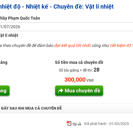
hiệt độ - Nhiệt kế - Chuyên đề: Vật lí nhiệt
H ít nhất 25 điểm
hầy Phạm Quốc Toản
 Tuyensinh247 (Từ 16-18/07/2025)
1/07/2026
ật lí nhiệt
ua theo chuyên đề để đảm bảo
đạt kết quả tốt nhất
cũng như
tiết kiệm 43 
năm 2018
g lai!
iảng
Số tiền mua cả chuyên đề
28
 viên giỏi và nổi tiếng
Số bài giảng + đề thi:
300,000
VNĐ
ảng
Mua chuyên đề
I ĐÂY SAU KHI MUA CẢ CHUYÊN ĐỀ
Đã phát hành : 01/03/2025
Tải về