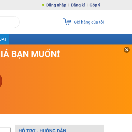
Đăng nhập
Đăng kí
Góp ý
Giỏ hàng của tôi
OẠT
GIÁ BẠN MUỐN❗
HỖ TRỢ - HƯỚNG DẪN