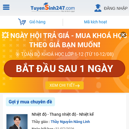
ĐĂNG NHẬP
Giỏ hàng
Mã kích hoạt
💥 NGÀY HỘI TRẢ GIÁ - MUA KHOÁ HỌC
THEO GIÁ BẠN MUỐN❗
🎯 TOÀN BỘ KHOÁ HỌC LỚP 1-12 (TỪ 10-12/08)
BẮT ĐẦU SAU 1 NGÀY
XEM CHI TIẾT
Gợi ý mua chuyên đề
Nhiệt độ - Thang nhiệt độ - Nhiệt kế
Thầy giáo :
Thầy Nguyễn Năng Linh
Ngày hết hạn :
31/07/2026