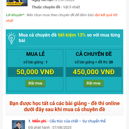
Thuộc chuyên đề :
Vật lí nhiệt
Lời khuyên*
: Nên chọn mua theo chuyên đề để đảm bảo
đạt kết quả tốt
nhất
Mua cả chuyên đề
tiết kiệm 13%
so với mua từng
bài
MUA LẺ
CẢ CHUYÊN ĐỀ
số bài giảng :
1
số bài giảng + đề thi:
20
50,000 VNĐ
450,000 VNĐ
Đặt mua
Đặt mua
Bạn được học tất cả các bài giảng - đề thi online
dưới đây sau khi mua cả chuyên đề
1.
Miễn phí -
Cấu trúc của chất – Sự chuyển thể
Đã phát hành : 07/08/2025