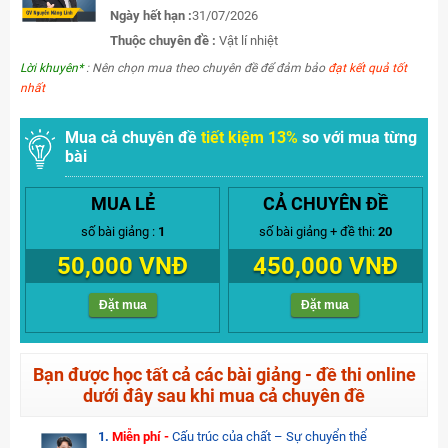
Ngày hết hạn :
31/07/2026
Thuộc chuyên đề :
Vật lí nhiệt
Lời khuyên*
: Nên chọn mua theo chuyên đề để đảm bảo
đạt kết quả tốt
nhất
Mua cả chuyên đề
tiết kiệm 13%
so với mua từng
bài
MUA LẺ
CẢ CHUYÊN ĐỀ
số bài giảng :
1
số bài giảng + đề thi:
20
50,000 VNĐ
450,000 VNĐ
Đặt mua
Đặt mua
Bạn được học tất cả các bài giảng - đề thi online
dưới đây sau khi mua cả chuyên đề
1.
Miễn phí -
Cấu trúc của chất – Sự chuyển thể