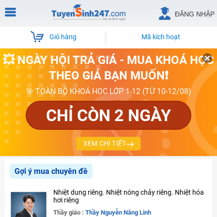
ĐĂNG NHẬP
Giỏ hàng
Mã kích hoạt
💥 NGÀY HỘI TRẢ GIÁ - MUA KHOÁ HỌC
THEO GIÁ BẠN MUỐN❗
🎯 TOÀN BỘ KHOÁ HỌC LỚP 1-12 (TỪ 10-12/08)
CHỈ CÒN 2 NGÀY
XEM CHI TIẾT
Gợi ý mua chuyên đề
Nhiệt dung riêng. Nhiệt nóng chảy riêng. Nhiệt hóa
hơi riêng
Thầy giáo :
Thầy Nguyễn Năng Linh