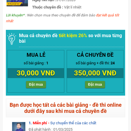
Thuộc chuyên đề :
Vật lí nhiệt
Lời khuyên*
: Nên chọn mua theo chuyên đề để đảm bảo
đạt kết quả tốt
nhất
Mua cả chuyên đề
tiết kiệm 26%
so với mua từng
bài
MUA LẺ
CẢ CHUYÊN ĐỀ
số bài giảng :
1
số bài giảng + đề thi:
24
30,000 VNĐ
350,000 VNĐ
Đặt mua
Đặt mua
Bạn được học tất cả các bài giảng - đề thi online
dưới đây sau khi mua cả chuyên đề
1.
Miễn phí -
Sự chuyển thể của các chất
Đã phát hành : 01/03/2025