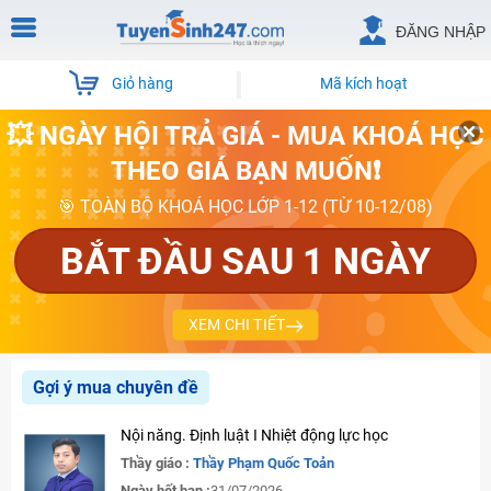
ĐĂNG NHẬP
Giỏ hàng
Mã kích hoạt
💥 NGÀY HỘI TRẢ GIÁ - MUA KHOÁ HỌC
THEO GIÁ BẠN MUỐN❗
🎯 TOÀN BỘ KHOÁ HỌC LỚP 1-12 (TỪ 10-12/08)
BẮT ĐẦU SAU 1 NGÀY
XEM CHI TIẾT
Gợi ý mua chuyên đề
Nội năng. Định luật I Nhiệt động lực học
Thầy giáo :
Thầy Phạm Quốc Toản
Ngày hết hạn :
31/07/2026