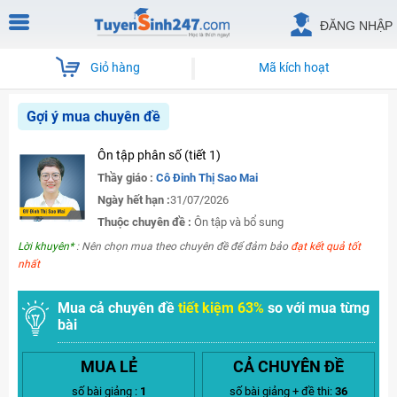
ĐĂNG NHẬP
Giỏ hàng
Mã kích hoạt
Gợi ý mua chuyên đề
Ôn tập phân số (tiết 1)
Thầy giáo :
Cô Đinh Thị Sao Mai
Ngày hết hạn :
31/07/2026
Thuộc chuyên đề :
Ôn tập và bổ sung
Lời khuyên*
: Nên chọn mua theo chuyên đề để đảm bảo
đạt kết quả tốt
nhất
Mua cả chuyên đề
tiết kiệm 63%
so với mua từng
bài
MUA LẺ
CẢ CHUYÊN ĐỀ
số bài giảng :
1
số bài giảng + đề thi:
36