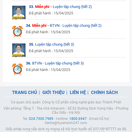
33.
Miễn phí -
Luyện tập chung (tiết 2)
Đã phát hành : 15/04/2025
34.
Miễn phí -
BTVN - Luyện tập chung (tiết 2)
Đã phát hành : 15/04/2025
35.
Luyện tập chung (tiết 3)
Đã phát hành : 15/04/2025
36.
BTVN - Luyện tập chung (tiết 3)
Đã phát hành : 15/04/2025
TRANG CHỦ
GIỚI THIỆU
LIÊN HỆ
CHÍNH SÁCH
Cơ quan chủ quản: Công ty Cổ phần công nghệ giáo dục Thành Phát
Văn phòng: Tầng 7 - Tòa nhà Intracom - Số 82 Đường Dịch Vọng Hậu - Phường
Cầu Giấy - Hà Nội
Tel:
024.7300.7989
- Hotline:
1800.6947
- Email hỗ trợ:
lienhe@tuyensinh247.com
Giấy phép cung cấp dịch vụ mạng xã hội trực tuyến số 337/GP-BTTTT do Bộ