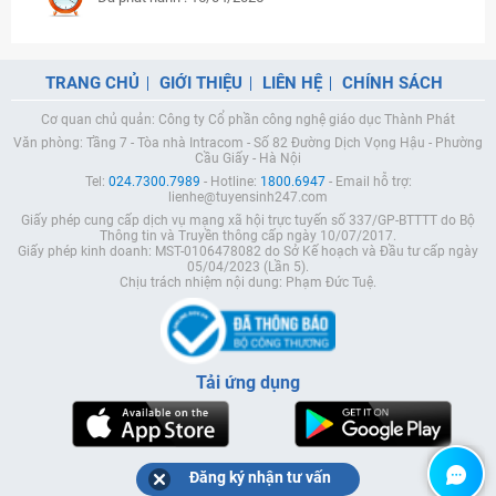
TRANG CHỦ
GIỚI THIỆU
LIÊN HỆ
CHÍNH SÁCH
Cơ quan chủ quản: Công ty Cổ phần công nghệ giáo dục Thành Phát
Văn phòng: Tầng 7 - Tòa nhà Intracom - Số 82 Đường Dịch Vọng Hậu - Phường
Cầu Giấy - Hà Nội
Tel:
024.7300.7989
- Hotline:
1800.6947
- Email hỗ trợ:
lienhe@tuyensinh247.com
Giấy phép cung cấp dịch vụ mạng xã hội trực tuyến số 337/GP-BTTTT do Bộ
Thông tin và Truyền thông cấp ngày 10/07/2017.
Giấy phép kinh doanh: MST-0106478082 do Sở Kế hoạch và Đầu tư cấp ngày
05/04/2023 (Lần 5).
Chịu trách nhiệm nội dung: Phạm Đức Tuệ.
Tải ứng dụng
Đăng ký nhận tư vấn