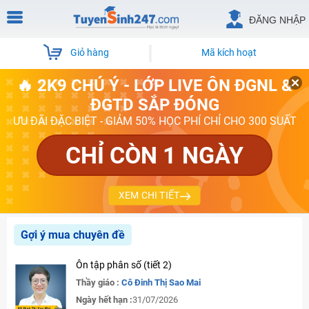
ĐĂNG NHẬP
Giỏ hàng
Mã kích hoạt
🔥 2K9 CHÚ Ý - LỚP LIVE ÔN ĐGNL &
ĐGTD SẮP ĐÓNG
ƯU ĐÃI ĐẶC BIỆT - GIẢM 50% HỌC PHÍ CHỈ CHO 300 SUẤT
CHỈ CÒN 1 NGÀY
XEM CHI TIẾT
Gợi ý mua chuyên đề
Ôn tập phân số (tiết 2)
Thầy giáo :
Cô Đinh Thị Sao Mai
Ngày hết hạn :
31/07/2026