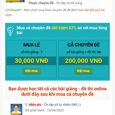
Thuộc chuyên đề :
Ôn tập và bổ sung
Lời khuyên*
: Nên chọn mua theo chuyên đề để đảm bảo
đạt kết quả tốt
nhất
Mua cả chuyên đề
tiết kiệm 63%
so với mua từng
bài
MUA LẺ
CẢ CHUYÊN ĐỀ
số bài giảng :
1
số bài giảng + đề thi:
36
30,000 VNĐ
200,000 VNĐ
Đặt mua
Đặt mua
Bạn được học tất cả các bài giảng - đề thi online
dưới đây sau khi mua cả chuyên đề
1.
Miễn phí -
Ôn tập số tự nhiên (tiết 1)
Đã phát hành : 15/04/2025