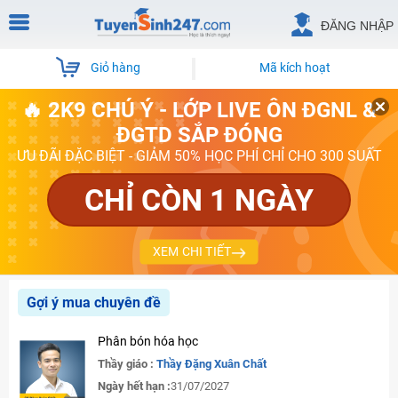
ĐĂNG NHẬP
Giỏ hàng
Mã kích hoạt
🔥 2K9 CHÚ Ý - LỚP LIVE ÔN ĐGNL &
ĐGTD SẮP ĐÓNG
ƯU ĐÃI ĐẶC BIỆT - GIẢM 50% HỌC PHÍ CHỈ CHO 300 SUẤT
CHỈ CÒN 1 NGÀY
XEM CHI TIẾT
Gợi ý mua chuyên đề
Phân bón hóa học
Thầy giáo :
Thầy Đặng Xuân Chất
Ngày hết hạn :
31/07/2027