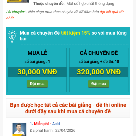
Thuộc chuyên đề :
Một số hợp chất thông dụng
Lời khuyên*
: Nên chọn mua theo chuyên đề để đảm bảo
đạt kết quả tốt
nhất
Mua cả chuyên đề
tiết kiệm 15%
so với mua từng
bài
MUA LẺ
CẢ CHUYÊN ĐỀ
số bài giảng :
1
số bài giảng + đề thi:
18
30,000 VNĐ
320,000 VNĐ
Đặt mua
Đặt mua
Bạn được học tất cả các bài giảng - đề thi online
dưới đây sau khi mua cả chuyên đề
1.
Miễn phí -
Acid
Đã phát hành : 22/04/2026