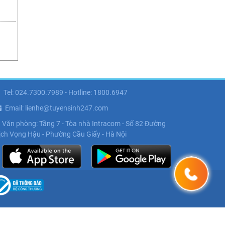
Tel: 024.7300.7989 - Hotline: 1800.6947
Email: lienhe@tuyensinh247.com
Văn phòng: Tầng 7 - Tòa nhà Intracom - Số 82 Đường
ịch Vọng Hậu - Phường Cầu Giấy - Hà Nội