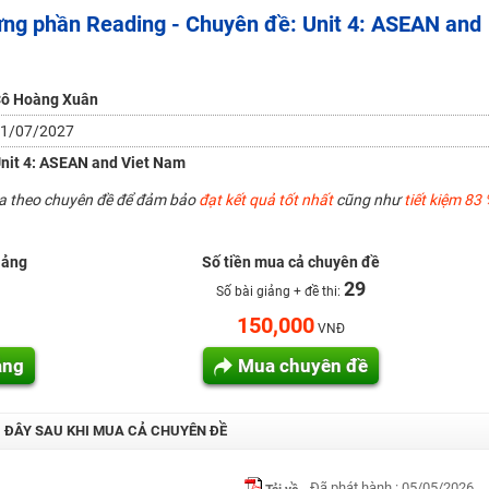
vựng phần Reading - Chuyên đề: Unit 4: ASEAN and
H ít nhất 25 điểm
 Tuyensinh247 (Từ 16-18/07/2025)
ô Hoàng Xuân
1/07/2027
năm 2018
nit 4: ASEAN and Viet Nam
g lai!
ua theo chuyên đề để đảm bảo
đạt kết quả tốt nhất
cũng như
tiết kiệm 83 
 viên giỏi và nổi tiếng
iảng
Số tiền mua cả chuyên đề
29
Số bài giảng + đề thi:
150,000
VNĐ
ảng
Mua chuyên đề
I ĐÂY SAU KHI MUA CẢ CHUYÊN ĐỀ
Đã phát hành : 05/05/2026