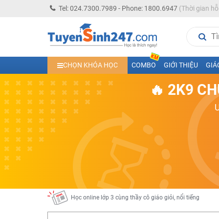
Tel: 024.7300.7989 - Phone: 1800.6947
(Thời gian hỗ
Học trực tuyến lớp 10 các môn Toán - Lý - Hóa - Văn - An
CHỌN KHÓA HỌC
COMBO
GIỚI THIỆU
GIÁ
Học trực tuyến lớp 11 đủ môn cùng Thầy Cô giỏi, nổi tiế
🔥 2K9 CH
Học online trực tuyến cấp Tiểu học và THCS năm học 2
Học online lớp 5 cùng thầy cô giáo giỏi, nổi tiếng
Học online lớp 7 cùng thầy cô giáo giỏi
Học online lớp 6 cùng thầy cô giỏi, nổi tiếng
Học online lớp 8 cùng thầy cô giáo giỏi
2K13! Bứt Phá Lớp 5 Năm Học 2023 - 2024
Học online lớp 4 cùng thầy cô giáo giỏi, nổi tiếng
Học online lớp 3 cùng thầy cô giáo giỏi, nổi tiếng
Học online lớp 2 với thầy cô giáo giỏi, nổi tiếng