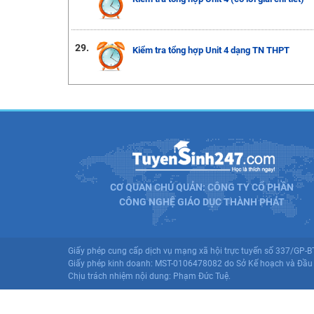
29.
Kiểm tra tổng hợp Unit 4 dạng TN THPT
CƠ QUAN CHỦ QUẢN: CÔNG TY CỔ PHẦN
CÔNG NGHỆ GIÁO DỤC THÀNH PHÁT
Giấy phép cung cấp dịch vụ mạng xã hội trực tuyến số 337/GP-
Giấy phép kinh doanh: MST-0106478082 do Sở Kế hoạch và Đầu 
Chịu trách nhiệm nội dung: Phạm Đức Tuệ.