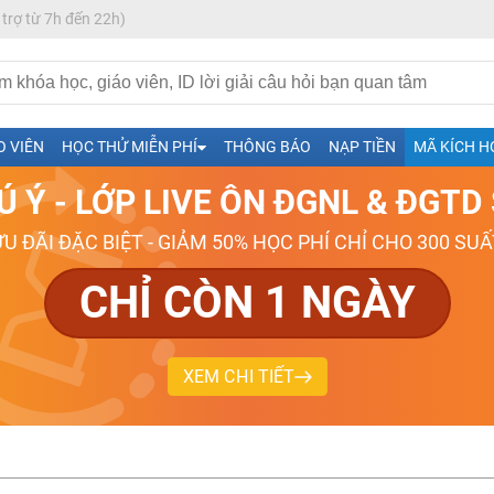
 trợ từ 7h đến 22h)
h- Sinh-Sử-Địa cùng Thầy Cô giỏi, nổi tiếng
O VIÊN
HỌC THỬ MIỄN PHÍ
THÔNG BÁO
NẠP TIỀN
MÃ KÍCH H
ng
Ú Ý - LỚP LIVE ÔN ĐGNL & ĐGT
026-2027
ƯU ĐÃI ĐẶC BIỆT - GIẢM 50% HỌC PHÍ CHỈ CHO 300 SUẤ
CHỈ CÒN 1 NGÀY
XEM CHI TIẾT