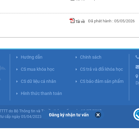
Đã phát hành : 05/05/2026
Tải về
Hướng dẫn
Chính sách
CS mua khóa học
CS trả và đổi khóa học
CS dữ liệu cá nhân
CS bảo đảm sản phẩm
D
Hình thức thanh toán
BTTTT do Bộ Thông tin và Truyền thông cấp ngày 10/07/2017.
Đăng ký nhận tư vấn
tư cấp ngày 05/04/2023 (Lần 5).