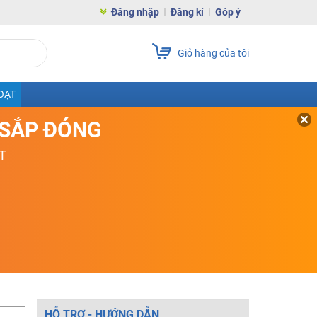
Đăng nhập
Đăng kí
Góp ý
Giỏ hàng của tôi
OẠT
D SẮP ĐÓNG
T
HỖ TRỢ - HƯỚNG DẪN