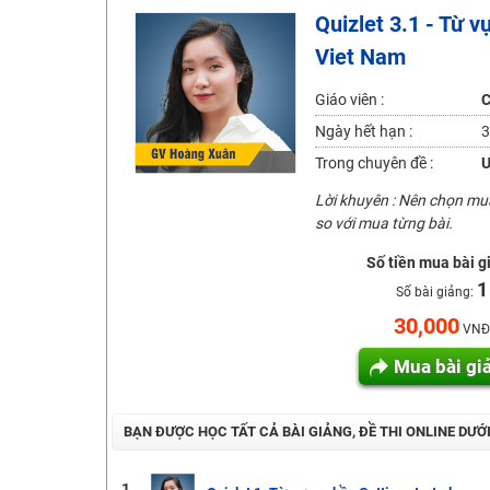
Quizlet 3.1 - Từ 
2K6! Lộ Trình Sun 2024 - Ba bước luyện thi TN THPT - Đ
Viet Nam
Hot! Lễ hội đồng giá 449K - 499K toàn bộ khoá học tại
Khuyến Mãi Khoá Học 1K Chỉ Từ 11-13/09/2024
Giáo viên :
C
Đồng giá khóa học 499K - 399K (13/11-15/11)
Ngày hết hạn :
3
Khai giảng các khóa lớp 9 Toán - Lý - Hóa - Văn - Anh 
Trong chuyên đề :
U
Khai giảng khóa Ngữ văn 7 - xây nền vững chắc cho tươn
Lời khuyên : Nên chọn m
so với mua từng bài.
Luyện thi vào lớp 10 môn Toán, Văn, Hóa, Anh, Lý với giáo
Số tiền mua bài g
1
Số bài giảng:
30,000
VNĐ
Mua bài gi
BẠN ĐƯỢC HỌC TẤT CẢ BÀI GIẢNG, ĐỀ THI ONLINE DƯỚ
1.