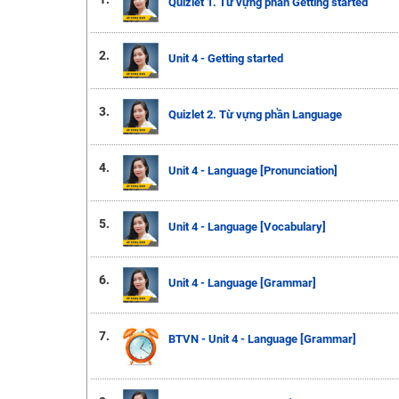
Quizlet 1. Từ vựng phần Getting started
2.
Unit 4 - Getting started
3.
Quizlet 2. Từ vựng phần Language
4.
Unit 4 - Language [Pronunciation]
5.
Unit 4 - Language [Vocabulary]
6.
Unit 4 - Language [Grammar]
7.
BTVN - Unit 4 - Language [Grammar]