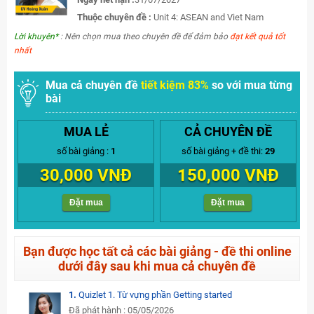
Thuộc chuyên đề :
Unit 4: ASEAN and Viet Nam
Lời khuyên*
: Nên chọn mua theo chuyên đề để đảm bảo
đạt kết quả tốt
nhất
Mua cả chuyên đề
tiết kiệm 83%
so với mua từng
bài
MUA LẺ
CẢ CHUYÊN ĐỀ
số bài giảng :
1
số bài giảng + đề thi:
29
30,000 VNĐ
150,000 VNĐ
Đặt mua
Đặt mua
Bạn được học tất cả các bài giảng - đề thi online
dưới đây sau khi mua cả chuyên đề
1.
Quizlet 1. Từ vựng phần Getting started
Đã phát hành : 05/05/2026