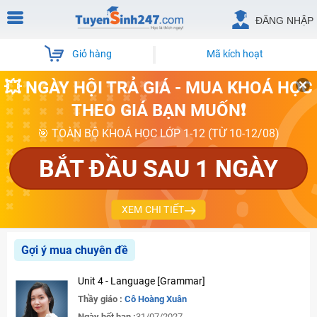
ĐĂNG NHẬP
Giỏ hàng
Mã kích hoạt
💥 NGÀY HỘI TRẢ GIÁ - MUA KHOÁ HỌC
THEO GIÁ BẠN MUỐN❗
🎯 TOÀN BỘ KHOÁ HỌC LỚP 1-12 (TỪ 10-12/08)
BẮT ĐẦU SAU 1 NGÀY
XEM CHI TIẾT
Gợi ý mua chuyên đề
Unit 4 - Language [Grammar]
Thầy giáo :
Cô Hoàng Xuân
Ngày hết hạn :
31/07/2027