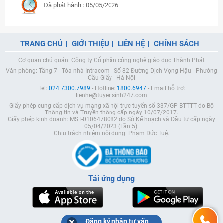
Đã phát hành : 05/05/2026
TRANG CHỦ
GIỚI THIỆU
LIÊN HỆ
CHÍNH SÁCH
Cơ quan chủ quản: Công ty Cổ phần công nghệ giáo dục Thành Phát
Văn phòng: Tầng 7 - Tòa nhà Intracom - Số 82 Đường Dịch Vọng Hậu - Phường
Cầu Giấy - Hà Nội
Tel:
024.7300.7989
- Hotline:
1800.6947
- Email hỗ trợ:
lienhe@tuyensinh247.com
Giấy phép cung cấp dịch vụ mạng xã hội trực tuyến số 337/GP-BTTTT do Bộ
Thông tin và Truyền thông cấp ngày 10/07/2017.
Giấy phép kinh doanh: MST-0106478082 do Sở Kế hoạch và Đầu tư cấp ngày
05/04/2023 (Lần 5).
Chịu trách nhiệm nội dung: Phạm Đức Tuệ.
Tải ứng dụng
Đăng ký nhận tư vấn