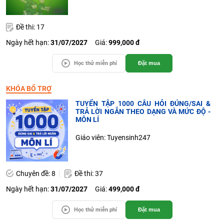
Đề thi: 17
Ngày hết hạn:
31/07/2027
Giá:
999,000 đ
Học thử miễn phí
Đặt mua
KHÓA BỔ TRỢ
TUYỂN TẬP 1000 CÂU HỎI ĐÚNG/SAI &
TRẢ LỜI NGẮN THEO DẠNG VÀ MỨC ĐỘ -
MÔN LÍ
Giáo viên: Tuyensinh247
Chuyên đề: 8
Đề thi: 37
Ngày hết hạn:
31/07/2027
Giá:
499,000 đ
Học thử miễn phí
Đặt mua