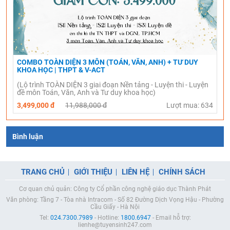
COMBO TOÀN DIỆN 3 MÔN (TOÁN, VĂN, ANH) + TƯ DUY
KHOA HỌC | THPT & V-ACT
(Lộ trình TOÀN DIỆN 3 giai đoạn Nền tảng - Luyện thi - Luyện
đề môn Toán, Văn, Anh và Tư duy khoa học)
3,499,000 đ
11,988,000 đ
Lượt mua: 634
Bình luận
TRANG CHỦ
GIỚI THIỆU
LIÊN HỆ
CHÍNH SÁCH
Cơ quan chủ quản: Công ty Cổ phần công nghệ giáo dục Thành Phát
Văn phòng: Tầng 7 - Tòa nhà Intracom - Số 82 Đường Dịch Vọng Hậu - Phường
Cầu Giấy - Hà Nội
Tel:
024.7300.7989
- Hotline:
1800.6947
- Email hỗ trợ:
lienhe@tuyensinh247.com