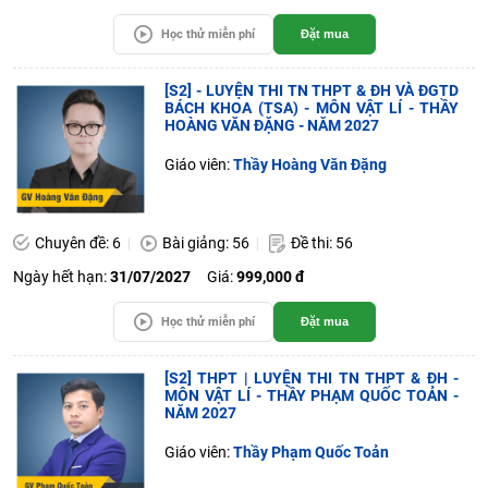
Học thử miễn phí
Đặt mua
[S2] - LUYỆN THI TN THPT & ĐH VÀ ĐGTD
BÁCH KHOA (TSA) - MÔN VẬT LÍ - THẦY
HOÀNG VĂN ĐẶNG - NĂM 2027
Giáo viên:
Thầy Hoàng Văn Đặng
Chuyên đề: 6
Bài giảng: 56
Đề thi: 56
Ngày hết hạn:
31/07/2027
Giá:
999,000 đ
Học thử miễn phí
Đặt mua
[S2] THPT | LUYỆN THI TN THPT & ĐH -
MÔN VẬT LÍ - THẦY PHẠM QUỐC TOẢN -
NĂM 2027
Giáo viên:
Thầy Phạm Quốc Toản