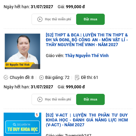
Ngày hết hạn:
31/07/2027
Giá:
999,000 đ
Học thử miễn phí
Đặt mua
[S2] THPT & BCA | LUYỆN THI TN THPT &
ĐH VÀ ĐGNL BỘ CÔNG AN - MÔN VẬT LÍ -
THẦY NGUYỄN THẾ VINH - NĂM 2027
Giáo viên:
Thầy Nguyễn Thế Vinh
Chuyên đề: 8
Bài giảng: 72
Đề thi: 61
Ngày hết hạn:
31/07/2027
Giá:
999,000 đ
Học thử miễn phí
Đặt mua
[S2] V-ACT | LUYỆN THI PHẦN TƯ DUY
KHOA HỌC - ĐÁNH GIÁ NĂNG LỰC HCM
(V-ACT) - NĂM 2027
Giáo viên: Tuyensinh247