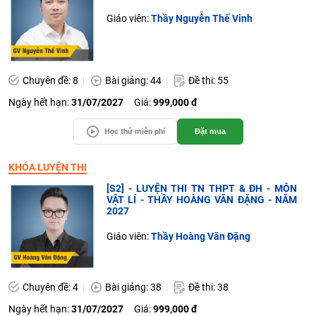
Giáo viên:
Thầy Nguyễn Thế Vinh
Chuyên đề: 8
Bài giảng: 44
Đề thi: 55
Ngày hết hạn:
31/07/2027
Giá:
999,000 đ
Học thử miễn phí
Đặt mua
KHÓA LUYỆN THI
[S2] - LUYỆN THI TN THPT & ĐH - MÔN
VẬT LÍ - THẦY HOÀNG VĂN ĐẶNG - NĂM
2027
Giáo viên:
Thầy Hoàng Văn Đặng
Chuyên đề: 4
Bài giảng: 38
Đề thi: 38
Ngày hết hạn:
31/07/2027
Giá:
999,000 đ