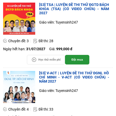
[S3] TSA | LUYỆN ĐỀ THI THỬ ĐGTD BÁCH
KHOA (TSA) (CÓ VIDEO CHỮA) - NĂM
2027
Giáo viên: Tuyensinh247
Chuyên đề: 3
Đề thi: 28
Ngày hết hạn:
31/07/2027
Giá:
999,000 đ
Học thử miễn phí
Đặt mua
[S3] V-ACT | LUYỆN ĐỀ THI THỬ ĐGNL HỒ
CHÍ MINH - V-ACT (CÓ VIDEO CHỮA) -
NĂM 2027
Giáo viên: Tuyensinh247
Chuyên đề: 4
Đề thi: 33