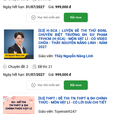
Ngày hết hạn:
31/07/2027
Giá:
999,000 đ
Học thử miễn phí
Đặt mua
[S3] H-SCA | LUYỆN ĐỀ THI THỬ ĐGNL
CHUYÊN BIỆT TRƯỜNG ĐH SƯ PHẠM
TP.HCM (H-SCA) - MÔN VẬT LÍ - CÓ VIDEO
CHỮA - THẦY NGUYỄN NĂNG LINH - NĂM
2027
Giáo viên:
Thầy Nguyễn Năng Linh
Chuyên đề: 2
Đề thi: 21
Ngày hết hạn:
31/07/2027
Giá:
999,000 đ
Học thử miễn phí
Đặt mua
[S3] THPT | ĐỀ THI TN THPT & ĐH CHÍNH
THỨC - MÔN VẬT LÍ - CÓ LỜI GIẢI CHI TIẾT
Giáo viên: Tuyensinh247