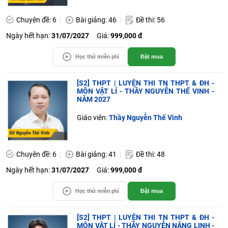
Chuyên đề: 6
Bài giảng: 46
Đề thi: 56
Ngày hết hạn:
31/07/2027
Giá:
999,000 đ
Học thử miễn phí
Đặt mua
[S2] THPT | LUYỆN THI TN THPT & ĐH -
MÔN VẬT LÍ - THẦY NGUYỄN THẾ VINH -
NĂM 2027
Giáo viên:
Thầy Nguyễn Thế Vinh
Chuyên đề: 6
Bài giảng: 41
Đề thi: 48
Ngày hết hạn:
31/07/2027
Giá:
999,000 đ
Học thử miễn phí
Đặt mua
[S2] THPT | LUYỆN THI TN THPT & ĐH -
MÔN VẬT LÍ - THẦY NGUYỄN NĂNG LINH -