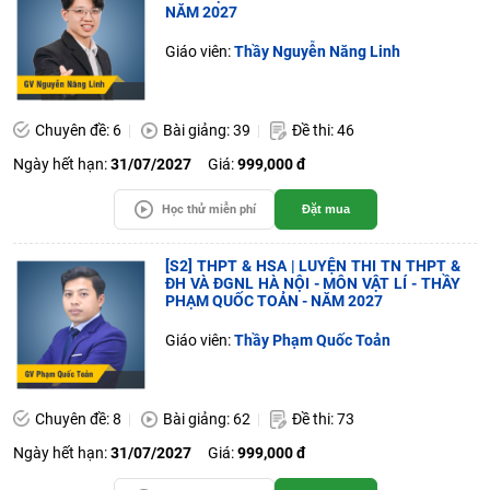
NĂM 2027
Giáo viên:
Thầy Nguyễn Năng Linh
Chuyên đề: 6
Bài giảng: 39
Đề thi: 46
Ngày hết hạn:
31/07/2027
Giá:
999,000 đ
Học thử miễn phí
Đặt mua
[S2] THPT & HSA | LUYỆN THI TN THPT &
ĐH VÀ ĐGNL HÀ NỘI - MÔN VẬT LÍ - THẦY
PHẠM QUỐC TOẢN - NĂM 2027
Giáo viên:
Thầy Phạm Quốc Toản
Chuyên đề: 8
Bài giảng: 62
Đề thi: 73
Ngày hết hạn:
31/07/2027
Giá:
999,000 đ