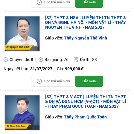
Học thử miễn phí
Đặt mua
[S2] THPT & HSA | LUYỆN THI TN THPT &
ĐH VÀ ĐGNL HÀ NỘI - MÔN VẬT LÍ - THẦY
NGUYỄN THẾ VINH - NĂM 2027
Giáo viên:
Thầy Nguyễn Thế Vinh
Chuyên đề: 8
Bài giảng: 76
Đề thi: 83
Ngày hết hạn:
31/07/2027
Giá:
999,000 đ
Học thử miễn phí
Đặt mua
[S2] THPT & V-ACT | LUYỆN THI TN THPT
& ĐH VÀ ĐGNL HCM (V-ACT) - MÔN VẬT LÍ
- THẦY PHẠM QUỐC TOẢN - NĂM 2027
Giáo viên:
Thầy Phạm Quốc Toản