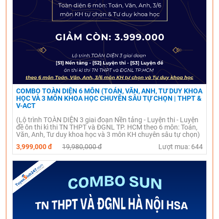
COMBO TOÀN DIỆN 6 MÔN (TOÁN, VĂN, ANH, TƯ DUY KHOA
HỌC VÀ 3 MÔN KHOA HỌC CHUYÊN SÂU TỰ CHỌN | THPT &
V-ACT
(Lộ trình TOÀN DIỆN 3 giai đoạn Nền tảng - Luyện thi - Luyện
đề ôn thi kì thi TN THPT và ĐGNL TP. HCM theo 6 môn: Toán,
Văn, Anh, Tư duy khoa học và 3 môn KH chuyên sâu tự chọn)
3,999,000 đ
19,980,000 đ
Lượt mua: 644