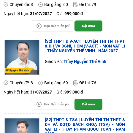
Chuyên đề: 8
Bài giảng: 60
Đề thi: 79
Ngày hết hạn:
31/07/2027
Giá:
999,000 đ
Học thử miễn phí
Đặt mua
[S2] THPT & V-ACT | LUYỆN THI TN THPT
& ĐH VÀ ĐGNL HCM (V-ACT) - MÔN VẬT LÍ
- THẦY NGUYỄN THẾ VINH - NĂM 2027
Giáo viên:
Thầy Nguyễn Thế Vinh
Chuyên đề: 8
Bài giảng: 69
Đề thi: 76
Ngày hết hạn:
31/07/2027
Giá:
999,000 đ
Học thử miễn phí
Đặt mua
[S2] THPT & TSA | LUYỆN THI TN THPT &
ĐH VÀ ĐGTD BÁCH KHOA (TSA) - MÔN
VẬT LÍ - THẦY PHẠM QUỐC TOẢN - NĂM