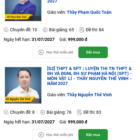
2027
Giáo viên:
Thầy Phạm Quốc Toản
Chuyên đề: 10
Bài giảng: 65
Đề thi: 84
Ngày hết hạn:
31/07/2027
Giá:
999,000 đ
Học thử miễn phí
Đặt mua
[S2] THPT & SPT | LUYỆN THI TN THPT &
ĐH VÀ ĐGNL ĐH SƯ PHẠM HÀ NỘI (SPT) -
MÔN VẬT LÍ - THẦY NGUYỄN THẾ VINH -
NĂM 2027
Giáo viên:
Thầy Nguyễn Thế Vinh
Chuyên đề: 8
Bài giảng: 76
Đề thi: 83
Ngày hết hạn:
31/07/2027
Giá:
999,000 đ
Học thử miễn phí
Đặt mua