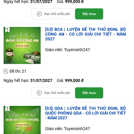
Ngày hết hạn:
31/07/2027
Giá:
999,000 đ
Học thử miễn phí
Đặt mua
[S3] BCA | LUYỆN ĐỀ THI THỬ ĐGNL BỘ
CÔNG AN - CÓ LỜI GIẢI CHI TIẾT - NĂM
2027
Giáo viên: Tuyensinh247
Đề thi: 21
Ngày hết hạn:
31/07/2027
Giá:
999,000 đ
Học thử miễn phí
Đặt mua
[S3] QDA | LUYỆN ĐỀ THI THỬ ĐGNL BỘ
QUỐC PHÒNG QDA - CÓ LỜI GIẢI CHI TIẾT
- NĂM 2027
Giáo viên: Tuyensinh247