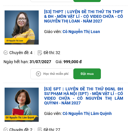
[S3] THPT | LUYỆN ĐỀ THI THỬ TN THPT
& ĐH - MÔN VẬT LÍ - CÓ VIDEO CHỮA - CÔ
NGUYỄN THỊ LOAN - NĂM 2027
Giáo viên:
Cô Nguyễn Thị Loan
Chuyên đề: 4
Đề thi: 32
Ngày hết hạn:
31/07/2027
Giá:
999,000 đ
Học thử miễn phí
Đặt mua
[S3] SPT | LUYỆN ĐỀ THI THỬ ĐGNL ĐH
SƯ PHẠM HÀ NỘI (SPT) - MÔN VẬT LÍ - CÓ
VIDEO CHỮA - CÔ NGUYỄN THỊ LÂM
QUỲNH - NĂM 2027
Giáo viên:
Cô Nguyễn Thị Lâm Quỳnh
Chuyên đề: 2
Đề thi: 27