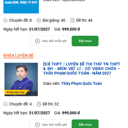
Chuyên đề: 8
Bài giảng: 40
Đề thi: 46
Ngày hết hạn:
31/07/2027
Giá:
999,000 đ
Học thử miễn phí
Đặt mua
KHÓA LUYỆN ĐỀ
[S3] THPT | LUYỆN ĐỀ THI THỬ TN THPT
& ĐH - MÔN VẬT LÍ - CÓ VIDEO CHỮA –
THẦY PHẠM QUỐC TOẢN - NĂM 2027
Giáo viên:
Thầy Phạm Quốc Toản
Chuyên đề: 4
Đề thi: 32
Ngày hết hạn:
31/07/2027
Giá:
999,000 đ
Học thử miễn phí
Đặt mua