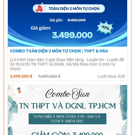
COMBO TOÀN DIỆN 3 MÔN TỰ CHỌN | THPT & HSA
(Lộ trình toàn diện 3 giai đoạn Nền tảng - Luyện thi - Luyện đề
ôn thi kì thi TN THPT và ĐGNL Hà Nội theo môn 3 môn tự
chọn)
3,499,000 đ
9,490,000 đ
Lượt mua: 638