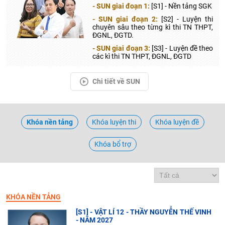
- SUN giai đoạn 1:
[S1] - Nền tảng SGK
- SUN giai đoạn 2:
[S2] - Luyện thi
chuyên sâu theo từng kì thi TN THPT,
ĐGNL, ĐGTD.
- SUN giai đoạn 3:
[S3] - Luyện đề theo
các kì thi TN THPT, ĐGNL, ĐGTD
Chi tiết về SUN
Khóa nền tảng
Khóa luyện thi
Khóa luyện đề
Khóa bổ trợ
KHÓA NỀN TẢNG
[S1] - VẬT LÍ 12 - THẦY NGUYỄN THẾ VINH
- NĂM 2027