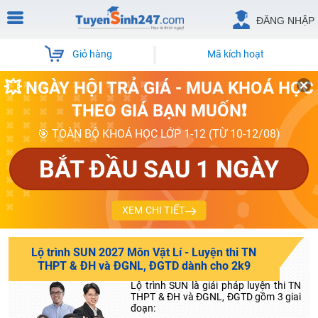
ĐĂNG NHẬP
Giỏ hàng
Mã kích hoạt
💥 NGÀY HỘI TRẢ GIÁ - MUA KHOÁ HỌC
THEO GIÁ BẠN MUỐN❗
🎯 TOÀN BỘ KHOÁ HỌC LỚP 1-12 (TỪ 10-12/08)
BẮT ĐẦU SAU 1 NGÀY
XEM CHI TIẾT
Lộ trình SUN 2027 Môn Vật Lí - Luyện thi TN
THPT & ĐH và ĐGNL, ĐGTD dành cho 2k9
Lộ trình SUN là giải pháp luyện thi TN
THPT & ĐH và ĐGNL, ĐGTD gồm 3 giai
đoạn: