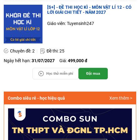
[S+] - ĐỀ THI HỌC KÌ - MÔN VẬT LÍ 12 - CÓ
LỜI GIẢI CHI TIẾT - NĂM 2027
Giáo viên: Tuyensinh247
Chuyên đề: 2
Đề thi: 25
Ngày hết hạn:
31/07/2027
Giá:
499,000 đ
Học thử miễn phí
Đặt mua
Combo siêu rẻ - học hiệu quả
Xem thêm >