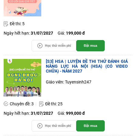
Đề thi: 5
Ngày hết hạn:
31/07/2027
Giá:
199,000 đ
Học thử miễn phí
Đặt mua
[S3] HSA | LUYỆN ĐỀ THI THỬ ĐÁNH GIÁ
NĂNG LỰC HÀ NỘI (HSA) (CÓ VIDEO
CHỮA) - NĂM 2027
Giáo viên: Tuyensinh247
Chuyên đề: 3
Đề thi: 25
Ngày hết hạn:
31/07/2027
Giá:
999,000 đ
Học thử miễn phí
Đặt mua