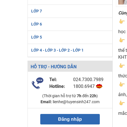
LỚP 7
Cùng
LỚP 6
học 
LỚP 5
thể 
LỚP 4 - LỚP 3 - LỚP 2 - LỚP 1
KHT
HỖ TRỢ - HƯỚNG DẪN
thức
Tel:
024.7300.7989
Hotline:
1800.6947
ảnh,
(Thời gian hỗ trợ từ
7h
đến
22h
)
Email:
lienhe@tuyensinh247.com
mắc 
Đăng nhập