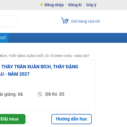
Đăng nhập
Đăng kí
Góp ý
Giỏ hàng của tôi
OẠT
 BÍCH, THẦY ĐẶNG XUÂN CHẤT, CÔ VŨ MINH CHÂU - NĂM 2027
 - THẦY TRẦN XUÂN BÍCH, THẦY ĐẶNG
U - NĂM 2027
ài giảng: 66
Đề thi: 85
Hướng dẫn học
Đặt mua