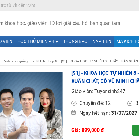
 trợ từ 7h đến 22h)
O VIÊN
HỌC THỬ MIỄN PHÍ
THÔNG BÁO
NẠP TIỀN
MÃ KÍCH H
Video bài giảng môn KHTN - Lớp 8
[S1] - KHOA HỌC TỰ NHIÊN 8 - THẦY TRẦN XUÂN
H ít nhất 25 điểm
[S1] - KHOA HỌC TỰ NHIÊN 8
XUÂN CHẤT, CÔ VŨ MINH CHÂ
 Tuyensinh247 (Từ 16-18/07/2025)
Giáo viên: Tuyensinh247
Chuyên đề: 12
B
năm 2018
Ngày hết hạn:
31/07/2027
g lai!
 viên giỏi và nổi tiếng
Giá: 899,000 đ