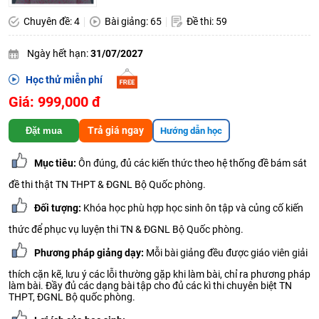
Chuyên đề: 4
Bài giảng: 65
Đề thi: 59
Ngày hết hạn:
31/07/2027
Học thử miễn phí
Giá: 999,000 đ
Trả giá ngay
Đặt mua
Hướng dẫn học
Mục tiêu:
Ôn đúng, đủ các kiến thức theo hệ thống đề bám sát
đề thi thật TN THPT & ĐGNL Bộ Quốc phòng.
Đối tượng:
Khóa học phù hợp học sinh ôn tập và củng cố kiến
thức để phục vụ luyện thi TN & ĐGNL Bộ Quốc phòng.
Phương pháp giảng dạy:
Mỗi bài giảng đều được giáo viên giải
thích cặn kẽ, lưu ý các lỗi thường gặp khi làm bài, chỉ ra phương pháp
làm bài. Đầy đủ các dạng bài tập cho đủ các kì thi chuyên biệt TN
THPT, ĐGNL Bộ quốc phòng.