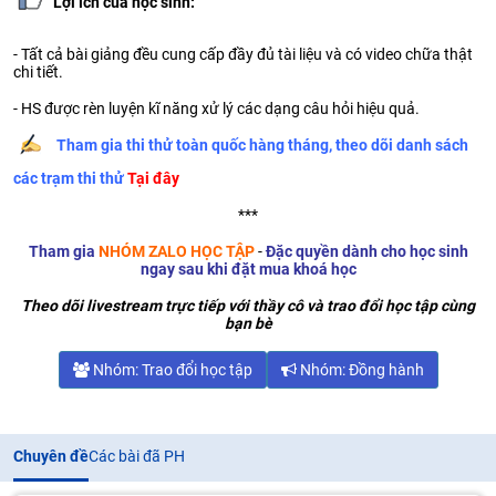
Lợi ích của học sinh:
- Tất cả bài giảng đều cung cấp đầy đủ tài liệu và có video chữa thật
chi tiết.
- HS được rèn luyện kĩ năng xử lý các dạng câu hỏi hiệu quả.
Tham gia thi thử toàn quốc hàng tháng, theo dõi danh sách
các trạm thi thử
Tại đây
***
Tham gia
NHÓM ZALO HỌC TẬP
-
Đặc quyền dành cho học sinh
ngay sau khi đặt mua khoá học
Theo dõi
livestream
trực tiếp với thầy cô và trao đổi học tập cùng
bạn bè
Nhóm: Trao đổi học tập
Nhóm: Đồng hành
Chuyên đề
Các bài đã PH