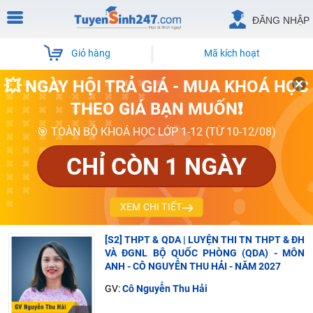
ĐĂNG NHẬP
Giỏ hàng
Mã kích hoạt
💥 NGÀY HỘI TRẢ GIÁ - MUA KHOÁ HỌC
THEO GIÁ BẠN MUỐN❗
🎯 TOÀN BỘ KHOÁ HỌC LỚP 1-12 (TỪ 10-12/08)
CHỈ CÒN 1 NGÀY
XEM CHI TIẾT
[S2] THPT & QDA | LUYỆN THI TN THPT & ĐH
VÀ ĐGNL BỘ QUỐC PHÒNG (QDA) - MÔN
ANH - CÔ NGUYỄN THU HẢI - NĂM 2027
GV:
Cô Nguyễn Thu Hải