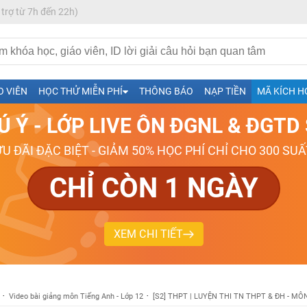
 trợ từ 7h đến 22h)
h- Sinh-Sử-Địa cùng Thầy Cô giỏi, nổi tiếng
O VIÊN
HỌC THỬ MIỄN PHÍ
THÔNG BÁO
NẠP TIỀN
MÃ KÍCH H
ng
Ú Ý - LỚP LIVE ÔN ĐGNL & ĐGT
026-2027
ƯU ĐÃI ĐẶC BIỆT - GIẢM 50% HỌC PHÍ CHỈ CHO 300 SUẤ
CHỈ CÒN 1 NGÀY
XEM CHI TIẾT
Video bài giảng môn Tiếng Anh - Lớp 12
[S2] THPT | LUYỆN THI TN THPT & ĐH - MÔ