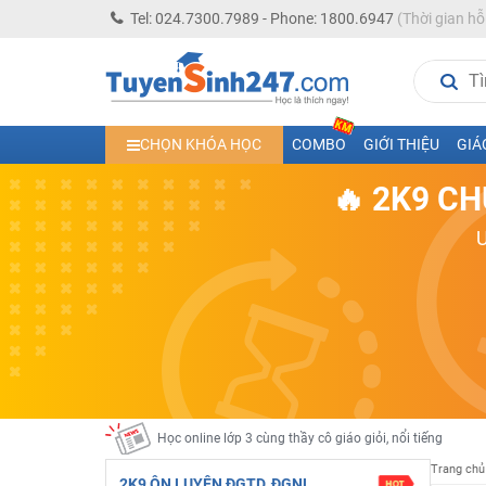
Tel: 024.7300.7989 - Phone: 1800.6947
(Thời gian hỗ
Học trực tuyến lớp 10 các môn Toán - Lý - Hóa - Văn - An
CHỌN KHÓA HỌC
COMBO
GIỚI THIỆU
GIÁ
Học trực tuyến lớp 11 đủ môn cùng Thầy Cô giỏi, nổi tiế
🔥 2K9 CH
Học online trực tuyến cấp Tiểu học và THCS năm học 2
Học online lớp 5 cùng thầy cô giáo giỏi, nổi tiếng
Học online lớp 7 cùng thầy cô giáo giỏi
Học online lớp 6 cùng thầy cô giỏi, nổi tiếng
Học online lớp 8 cùng thầy cô giáo giỏi
2K13! Bứt Phá Lớp 5 Năm Học 2023 - 2024
Học online lớp 4 cùng thầy cô giáo giỏi, nổi tiếng
Học online lớp 3 cùng thầy cô giáo giỏi, nổi tiếng
Trang chủ
Học online lớp 2 với thầy cô giáo giỏi, nổi tiếng
2K9 ÔN LUYỆN ĐGTD, ĐGNL