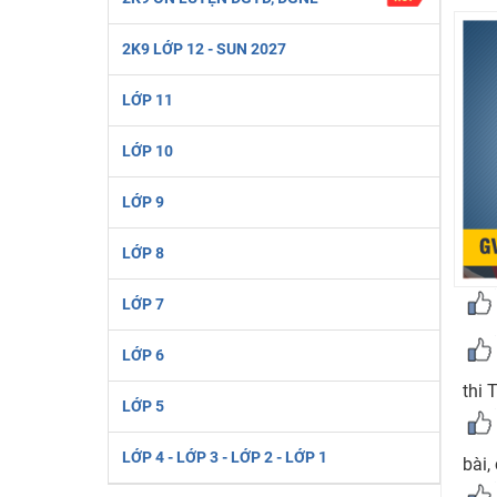
2K6! Lộ Trình Sun 2024 - Ba bước luyện thi TN THPT - Đ
2K9 LỚP 12 - SUN 2027
Hot! Lễ hội đồng giá 449K - 499K toàn bộ khoá học tại
Khuyến Mãi Khoá Học 1K Chỉ Từ 11-13/09/2024
LỚP 11
Đồng giá khóa học 499K - 399K (13/11-15/11)
LỚP 10
Khai giảng các khóa lớp 9 Toán - Lý - Hóa - Văn - Anh 
Khai giảng khóa Ngữ văn 7 - xây nền vững chắc cho tươn
LỚP 9
Luyện thi vào lớp 10 môn Toán, Văn, Hóa, Anh, Lý với giáo
LỚP 8
LỚP 7
LỚP 6
thi 
LỚP 5
LỚP 4 - LỚP 3 - LỚP 2 - LỚP 1
bài,