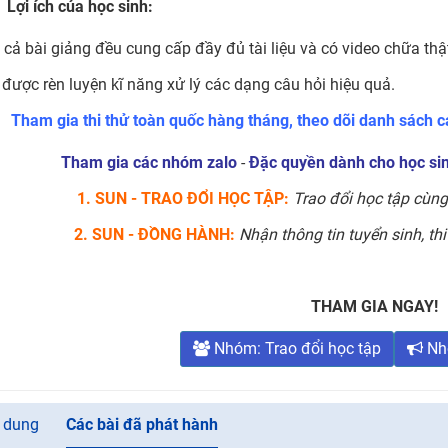
Lợi ích của học sinh:
t cả bài giảng đều cung cấp đầy đủ tài liệu và có video chữa thật 
 được rèn luyện kĩ năng xử lý các dạng câu hỏi hiệu quả.
Tham gia thi thử toàn quốc hàng tháng, theo dõi danh sách cá
Tham gia các nhóm zalo
-
Đặc quyền dành cho học si
1. SUN - TRAO ĐỔI HỌC TẬP:
Trao đổi học tập cùng
2. SUN - ĐỒNG HÀNH:
Nhận thông tin tuyển sinh, thi c
THAM GIA NGAY!
Nhóm: Trao đổi học tập
Nh
 dung
Các bài đã phát hành