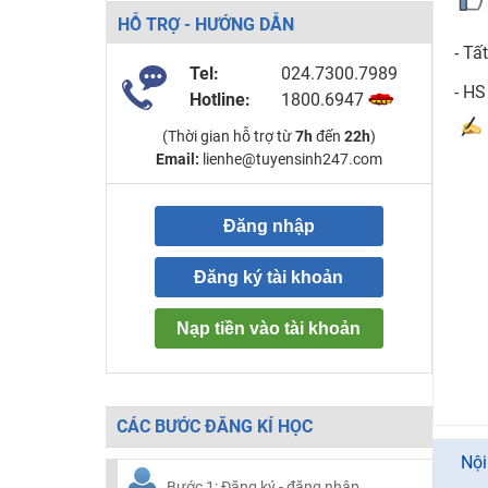
HỖ TRỢ - HƯỚNG DẪN
- Tấ
Tel:
024.7300.7989
- HS
Hotline:
1800.6947
(Thời gian hỗ trợ từ
7h
đến
22h
)
Email:
lienhe@tuyensinh247.com
Đăng nhập
Đăng ký tài khoản
Nạp tiền vào tài khoản
CÁC BƯỚC ĐĂNG KÍ HỌC
Nội
Bước 1: Đăng ký - đăng nhập