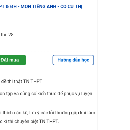
HPT & ĐH - MÔN TIẾNG ANH - CÔ CÙ THỊ
thi: 28
Hướng dẫn học
Đặt mua
 đề thi thật TN THPT
ôn tập và củng cố kiến thức để phục vụ luyện
 thích cặn kẽ, lưu ý các lỗi thường gặp khi làm
c kì thi chuyên biệt TN THPT.