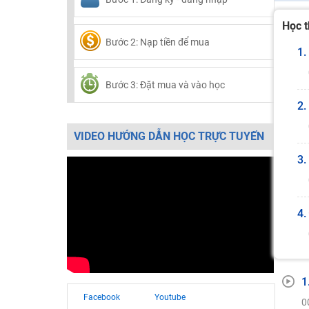
Học t
Bước 2: Nạp tiền để mua
1.
Bước 3: Đặt mua và vào học
2.
VIDEO HƯỚNG DẪN HỌC TRỰC TUYẾN
3.
4.
1
Facebook
Youtube
0