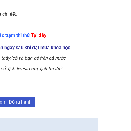
chi tiết.
c trạm thi thử
Tại đây
nh ngay sau khi đặt mua khoá học
 thầy/cô và bạn bè trên cả nước
ử, lịch livestream, lịch thi thử ...
óm: Đồng hành