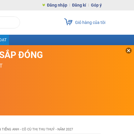
Đăng nhập
Đăng kí
Góp ý
Giỏ hàng của tôi
OẠT
D SẮP ĐÓNG
T
N TIẾNG ANH - CÔ CÙ THỊ THU THUỶ - NĂM 2027