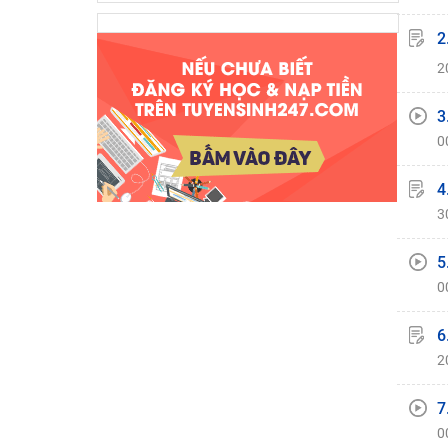
2
2
3
0
4
3
5
0
6
2
7
0