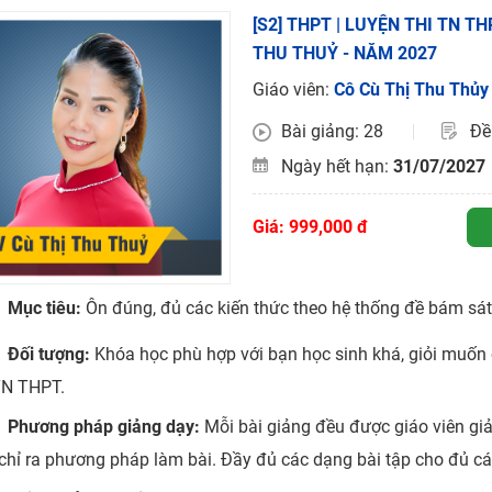
H ít nhất 25 điểm
[S2] THPT | LUYỆN THI TN T
THU THUỶ - NĂM 2027
 Tuyensinh247 (Từ 16-18/07/2025)
Giáo viên:
Cô Cù Thị Thu Thủy
Bài giảng: 28
Đề 
năm 2018
Ngày hết hạn:
31/07/2027
g lai!
 viên giỏi và nổi tiếng
Giá: 999,000 đ
Mục tiêu:
Ôn đúng, đủ các kiến thức theo hệ thống đề bám sát
Đối tượng:
Khóa học phù hợp với bạn học sinh khá, giỏi muốn 
TN THPT.
Phương pháp giảng dạy:
Mỗi bài giảng đều được giáo viên giải
 chỉ ra phương pháp làm bài. Đầy đủ các dạng bài tập cho đủ cá