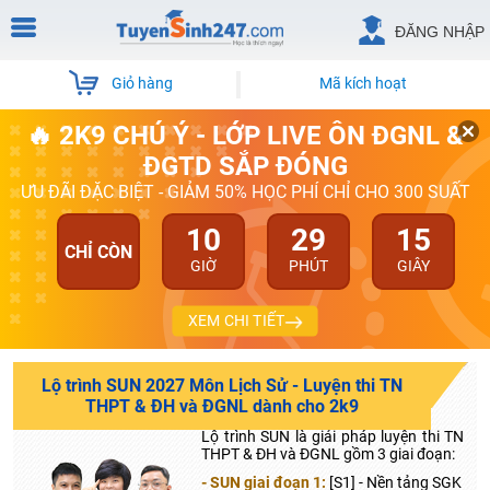
ĐĂNG NHẬP
Giỏ hàng
Mã kích hoạt
🔥 2K9 CHÚ Ý - LỚP LIVE ÔN ĐGNL &
ĐGTD SẮP ĐÓNG
ƯU ĐÃI ĐẶC BIỆT - GIẢM 50% HỌC PHÍ CHỈ CHO 300 SUẤT
10
29
14
CHỈ CÒN
GIỜ
PHÚT
GIÂY
XEM CHI TIẾT
Lộ trình SUN 2027 Môn Lịch Sử - Luyện thi TN
THPT & ĐH và ĐGNL dành cho 2k9
Lộ trình SUN là giải pháp luyện thi TN
THPT & ĐH và ĐGNL gồm 3 giai đoạn:
- SUN giai đoạn 1:
[S1] - Nền tảng SGK