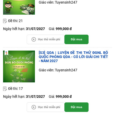
Giáo viên: Tuyensinh247
Đề thi: 21
Ngày hết hạn:
31/07/2027
Giá:
999,000 đ
Học thử miễn phí
Đặt mua
[S3] QDA | LUYỆN ĐỀ THI THỬ ĐGNL BỘ
QUỐC PHÒNG QDA - CÓ LỜI GIẢI CHI TIẾT
- NĂM 2027
Giáo viên: Tuyensinh247
Đề thi: 17
Ngày hết hạn:
31/07/2027
Giá:
999,000 đ
Học thử miễn phí
Đặt mua