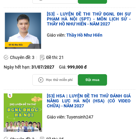
[S3] - LUYỆN ĐỀ THI THỬ ĐGNL ĐH SƯ
PHẠM HÀ NỘI (SPT) - MÔN LỊCH SỬ -
THẦY HỒ NHƯ HIỂN - NĂM 2027
Giáo viên:
Thầy Hồ Như Hiển
Chuyên đề: 3
Đề thi: 21
Ngày hết hạn:
31/07/2027
Giá:
999,000 đ
Học thử miễn phí
Đặt mua
[S3] HSA | LUYỆN ĐỀ THI THỬ ĐÁNH GIÁ
NĂNG LỰC HÀ NỘI (HSA) (CÓ VIDEO
CHỮA) - NĂM 2027
Giáo viên: Tuyensinh247