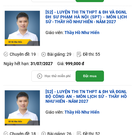
[S2] - LUYỆN THI TN THPT & ĐH VÀ ĐGNL
ĐH SƯ PHẠM HÀ NỘI (SPT) - MÔN LỊCH
SỬ - THẦY HỒ NHƯ HIỂN - NĂM 2027
Giáo viên:
Thầy Hồ Như Hiển
Chuyên đề: 19
Bài giảng: 29
Đề thi: 55
Ngày hết hạn:
31/07/2027
Giá:
999,000 đ
Học thử miễn phí
Đặt mua
[S2] - LUYỆN THI TN THPT & ĐH VÀ ĐGNL
BỘ CÔNG AN - MÔN LỊCH SỬ - THẦY HỒ
NHƯ HIỂN - NĂM 2027
Giáo viên:
Thầy Hồ Như Hiển
Chuyên đề: 18
Bài giảng: 26
Đề thi: 52