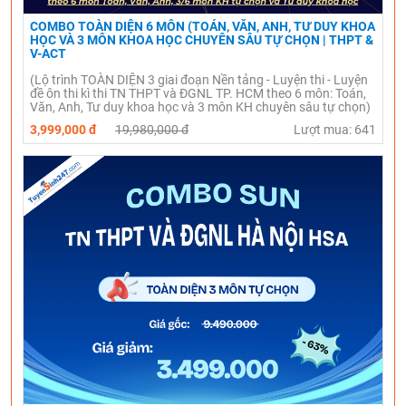
COMBO TOÀN DIỆN 6 MÔN (TOÁN, VĂN, ANH, TƯ DUY KHOA
HỌC VÀ 3 MÔN KHOA HỌC CHUYÊN SÂU TỰ CHỌN | THPT &
V-ACT
(Lộ trình TOÀN DIỆN 3 giai đoạn Nền tảng - Luyện thi - Luyện
đề ôn thi kì thi TN THPT và ĐGNL TP. HCM theo 6 môn: Toán,
Văn, Anh, Tư duy khoa học và 3 môn KH chuyên sâu tự chọn)
3,999,000 đ
19,980,000 đ
Lượt mua: 641