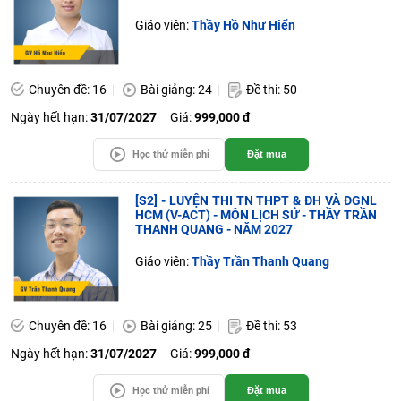
Giáo viên:
Thầy Hồ Như Hiển
Chuyên đề: 16
Bài giảng: 24
Đề thi: 50
Ngày hết hạn:
31/07/2027
Giá:
999,000 đ
Học thử miễn phí
Đặt mua
[S2] - LUYỆN THI TN THPT & ĐH VÀ ĐGNL
HCM (V-ACT) - MÔN LỊCH SỬ - THẦY TRẦN
THANH QUANG - NĂM 2027
Giáo viên:
Thầy Trần Thanh Quang
Chuyên đề: 16
Bài giảng: 25
Đề thi: 53
Ngày hết hạn:
31/07/2027
Giá:
999,000 đ
Học thử miễn phí
Đặt mua