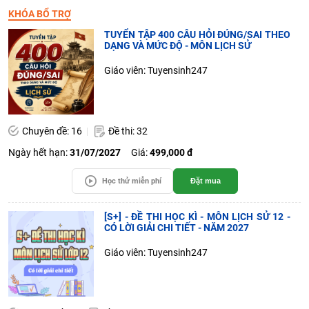
KHÓA BỔ TRỢ
TUYỂN TẬP 400 CÂU HỎI ĐÚNG/SAI THEO
DẠNG VÀ MỨC ĐỘ - MÔN LỊCH SỬ
Giáo viên: Tuyensinh247
Chuyên đề: 16
Đề thi: 32
Ngày hết hạn:
31/07/2027
Giá:
499,000 đ
Học thử miễn phí
Đặt mua
[S+] - ĐỀ THI HỌC KÌ - MÔN LỊCH SỬ 12 -
CÓ LỜI GIẢI CHI TIẾT - NĂM 2027
Giáo viên: Tuyensinh247