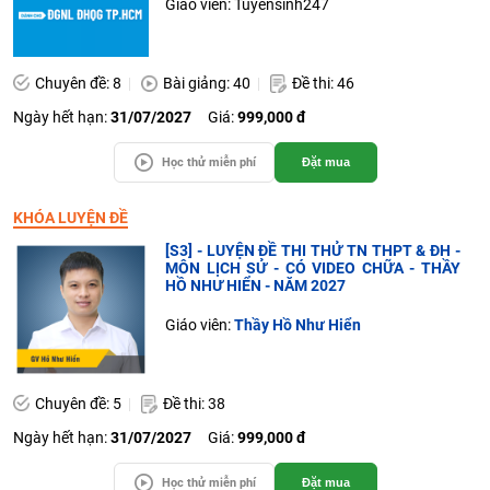
Giáo viên: Tuyensinh247
Chuyên đề: 8
Bài giảng: 40
Đề thi: 46
Ngày hết hạn:
31/07/2027
Giá:
999,000 đ
Học thử miễn phí
Đặt mua
KHÓA LUYỆN ĐỀ
[S3] - LUYỆN ĐỀ THI THỬ TN THPT & ĐH -
MÔN LỊCH SỬ - CÓ VIDEO CHỮA - THẦY
HỒ NHƯ HIỂN - NĂM 2027
Giáo viên:
Thầy Hồ Như Hiển
Chuyên đề: 5
Đề thi: 38
Ngày hết hạn:
31/07/2027
Giá:
999,000 đ
Học thử miễn phí
Đặt mua