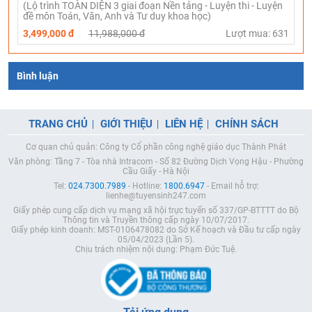
(Lộ trình TOÀN DIỆN 3 giai đoạn Nền tảng - Luyện thi - Luyện
đề môn Toán, Văn, Anh và Tư duy khoa học)
3,499,000 đ
11,988,000 đ
Lượt mua: 631
Bình luận
TRANG CHỦ
GIỚI THIỆU
LIÊN HỆ
CHÍNH SÁCH
Cơ quan chủ quản: Công ty Cổ phần công nghệ giáo dục Thành Phát
Văn phòng: Tầng 7 - Tòa nhà Intracom - Số 82 Đường Dịch Vọng Hậu - Phường
Cầu Giấy - Hà Nội
Tel:
024.7300.7989
- Hotline:
1800.6947
- Email hỗ trợ:
lienhe@tuyensinh247.com
Giấy phép cung cấp dịch vụ mạng xã hội trực tuyến số 337/GP-BTTTT do Bộ
Thông tin và Truyền thông cấp ngày 10/07/2017.
Giấy phép kinh doanh: MST-0106478082 do Sở Kế hoạch và Đầu tư cấp ngày
05/04/2023 (Lần 5).
Chịu trách nhiệm nội dung: Phạm Đức Tuệ.