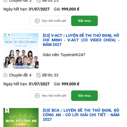
Chuyên đề: 3
Đề thi: 25
Ngày hết hạn:
31/07/2027
Giá:
999,000 đ
Học thử miễn phí
Đặt mua
[S3] V-ACT | LUYỆN ĐỀ THI THỬ ĐGNL HỒ
CHÍ MINH - V-ACT (CÓ VIDEO CHỮA) -
NĂM 2027
Giáo viên: Tuyensinh247
Chuyên đề: 4
Đề thi: 33
Ngày hết hạn:
31/07/2027
Giá:
999,000 đ
Học thử miễn phí
Đặt mua
[S3] BCA | LUYỆN ĐỀ THI THỬ ĐGNL BỘ
CÔNG AN - CÓ LỜI GIẢI CHI TIẾT - NĂM
2027