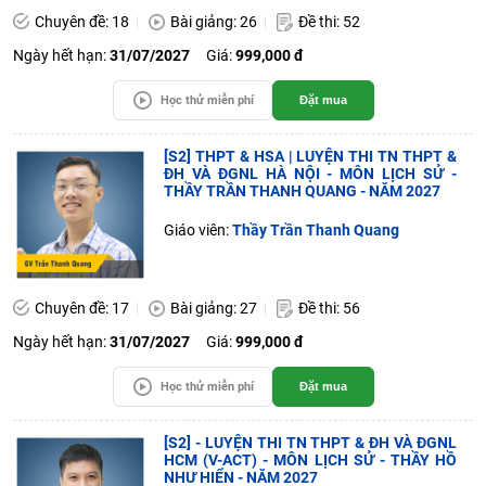
Chuyên đề: 18
Bài giảng: 26
Đề thi: 52
Ngày hết hạn:
31/07/2027
Giá:
999,000 đ
Học thử miễn phí
Đặt mua
[S2] THPT & HSA | LUYỆN THI TN THPT &
ĐH VÀ ĐGNL HÀ NỘI - MÔN LỊCH SỬ -
THẦY TRẦN THANH QUANG - NĂM 2027
Giáo viên:
Thầy Trần Thanh Quang
Chuyên đề: 17
Bài giảng: 27
Đề thi: 56
Ngày hết hạn:
31/07/2027
Giá:
999,000 đ
Học thử miễn phí
Đặt mua
[S2] - LUYỆN THI TN THPT & ĐH VÀ ĐGNL
HCM (V-ACT) - MÔN LỊCH SỬ - THẦY HỒ
NHƯ HIỂN - NĂM 2027