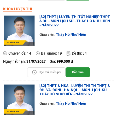
KHÓA LUYỆN THI
[S2] THPT | LUYỆN THI TỐT NGHIỆP THPT
& ĐH - MÔN LỊCH SỬ - THẦY HỒ NHƯ HIỂN
- NĂM 2027
Giáo viên:
Thầy Hồ Như Hiển
Chuyên đề: 14
Bài giảng: 19
Đề thi: 34
Ngày hết hạn:
31/07/2027
Giá:
999,000 đ
Học thử miễn phí
Đặt mua
[S2] THPT & HSA | LUYỆN THI TN THPT &
ĐH VÀ ĐGNL HÀ NỘI - MÔN LỊCH SỬ -
THẦY HỒ NHƯ HIỂN - NĂM 2027
Giáo viên:
Thầy Hồ Như Hiển