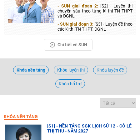
- SUN giai đoạn 2:
[S2] - Luyện thi
chuyên sâu theo từng kì thi TN THPT
và ĐGNL
- SUN giai đoạn 3:
[S3] - Luyện đề theo
các kì thi TN THPT, ĐGNL
Chi tiết về SUN
Khóa nền tảng
Khóa luyện thi
Khóa luyện đề
Khóa bổ trợ
KHÓA NỀN TẢNG
[S1] - NỀN TẢNG SGK LỊCH SỬ 12 - CÔ LÊ
THỊ THU - NĂM 2027