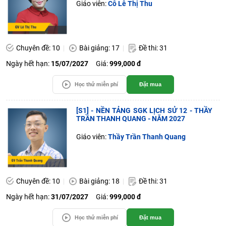
Giáo viên:
Cô Lê Thị Thu
Chuyên đề: 10
Bài giảng: 17
Đề thi: 31
Ngày hết hạn:
15/07/2027
Giá:
999,000 đ
Học thử miễn phí
Đặt mua
[S1] - NỀN TẢNG SGK LỊCH SỬ 12 - THẦY
TRẦN THANH QUANG - NĂM 2027
Giáo viên:
Thầy Trần Thanh Quang
Chuyên đề: 10
Bài giảng: 18
Đề thi: 31
Ngày hết hạn:
31/07/2027
Giá:
999,000 đ
Học thử miễn phí
Đặt mua