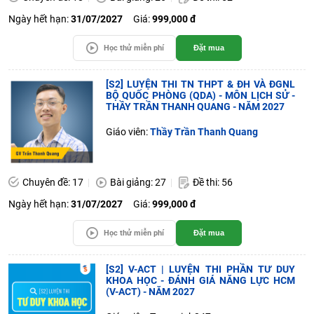
Ngày hết hạn:
31/07/2027
Giá:
999,000 đ
Học thử miễn phí
Đặt mua
[S2] LUYỆN THI TN THPT & ĐH VÀ ĐGNL
BỘ QUỐC PHÒNG (QDA) - MÔN LỊCH SỬ -
THẦY TRẦN THANH QUANG - NĂM 2027
Giáo viên:
Thầy Trần Thanh Quang
Chuyên đề: 17
Bài giảng: 27
Đề thi: 56
Ngày hết hạn:
31/07/2027
Giá:
999,000 đ
Học thử miễn phí
Đặt mua
[S2] V-ACT | LUYỆN THI PHẦN TƯ DUY
KHOA HỌC - ĐÁNH GIÁ NĂNG LỰC HCM
(V-ACT) - NĂM 2027