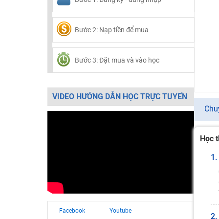
Bước 2: Nạp tiền để mua
Bước 3: Đặt mua và vào học
VIDEO HƯỚNG DẪN HỌC TRỰC TUYẾN
Chu
Học t
1.
Facebook
Youtube
2.