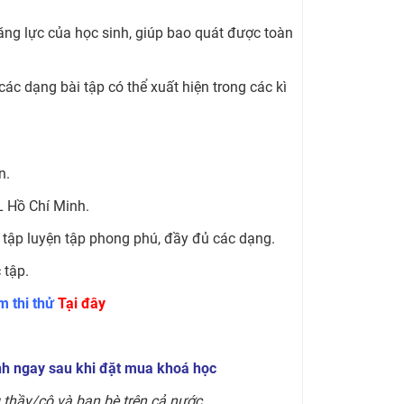
 năng lực của học sinh, giúp bao quát được toàn
 các dạng bài tập có thể xuất hiện trong các kì
n.
L Hồ Chí Minh.
ài tập luyện tập phong phú, đầy đủ các dạng.
 tập.
m thi thử
Tại đây
nh ngay sau khi đặt mua khoá học
 thầy/cô và bạn bè trên cả nước