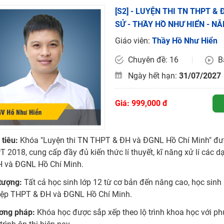
H ít nhất 25 điểm
[S2] - LUYỆN THI TN THPT &
SỬ - THẦY HỒ NHƯ HIỂN - N
 Tuyensinh247 (Từ 16-18/07/2025)
Giáo viên:
Thầy Hồ Như Hiển
Chuyên đề: 16
B
năm 2018
Ngày hết hạn:
31/07/2027
g lai!
Giá: 999,000 đ
 viên giỏi và nổi tiếng
tiêu:
Khóa "Luyện thi TN THPT & ĐH và ĐGNL Hồ Chí Minh" đư
 2018, cung cấp đầy đủ kiến thức lí thuyết, kĩ năng xử lí các d
H và ĐGNL Hồ Chí Minh.
 tượng:
Tất cả học sinh lớp 12 từ cơ bản đến nâng cao, học sinh
iệp THPT & ĐH và ĐGNL Hồ Chí Minh.
ơng pháp:
Khóa học được sắp xếp theo lộ trình khoa học với p