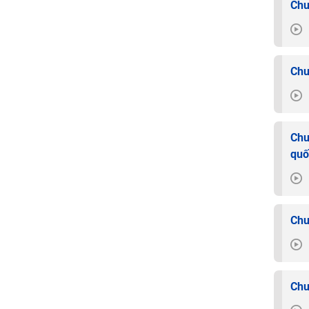
Chu
Chu
Chu
quố
Chu
Chu