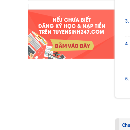
3.
4.
5.
Chu