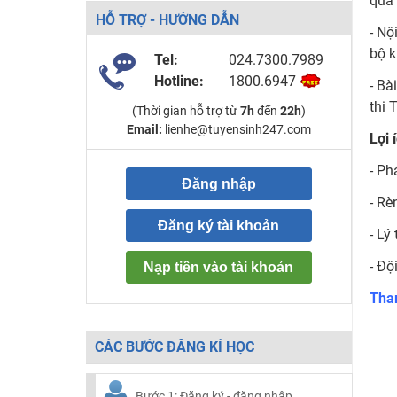
quá 
HỖ TRỢ - HƯỚNG DẪN
- Nộ
bộ k
Tel:
024.7300.7989
Hotline:
1800.6947
- Bà
thi 
(Thời gian hỗ trợ từ
7h
đến
22h
)
Email:
lienhe@tuyensinh247.com
Lợi 
- Ph
Đăng nhập
- Rè
Đăng ký tài khoản
- Lý
- Độ
Nạp tiền vào tài khoản
Tham
CÁC BƯỚC ĐĂNG KÍ HỌC
Bước 1: Đăng ký - đăng nhập