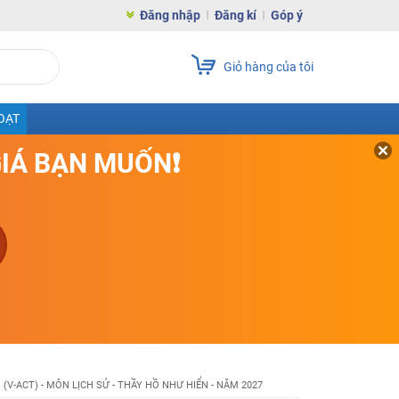
Đăng nhập
Đăng kí
Góp ý
Giỏ hàng của tôi
OẠT
GIÁ BẠN MUỐN❗
 (V-ACT) - MÔN LỊCH SỬ - THẦY HỒ NHƯ HIỂN - NĂM 2027