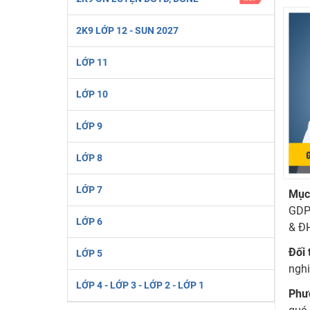
2K6! Lộ Trình Sun 2024 - Ba bước luyện thi TN THPT - Đ
2K9 LỚP 12 - SUN 2027
Hot! Lễ hội đồng giá 449K - 499K toàn bộ khoá học tại
Khuyến Mãi Khoá Học 1K Chỉ Từ 11-13/09/2024
LỚP 11
Đồng giá khóa học 499K - 399K (13/11-15/11)
LỚP 10
Khai giảng các khóa lớp 9 Toán - Lý - Hóa - Văn - Anh 
Khai giảng khóa Ngữ văn 7 - xây nền vững chắc cho tươn
LỚP 9
Luyện thi vào lớp 10 môn Toán, Văn, Hóa, Anh, Lý với giáo
LỚP 8
LỚP 7
Mục 
GDPT
LỚP 6
& Đ
Đối
LỚP 5
ngh
LỚP 4 - LỚP 3 - LỚP 2 - LỚP 1
Phư