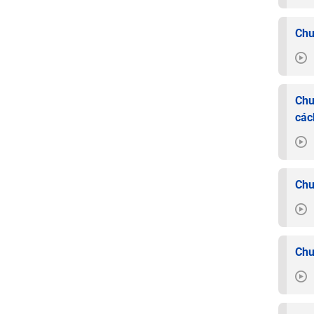
Chu
Chu
các
Chu
Chu