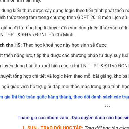
trình ôn thi hiện nay.
i dung kiến thức được xây dựng logic theo tiến trình phát triển
iến thức trong tâm trong chương trình GDPT 2018 môn Lịch sử.
i giảng đi từ tổng hợp lí thuyết đến vận dụng kiến thức vào xử lí
TN THPT & ĐH và ĐGNL Hồ Chí Minh.
ích cho HS:
Theo học khoá học này học sinh sẽ được
át triển năng lực, tiếp thu được các phương pháp tư duy, suy luậ
n luyện dạng bài tập xuất hiện các kì thi TN THPT & ĐH và ĐGN
 thuyết tổng hợp chi tiết và logic kèm theo mỗi bài giảng, kho b
i ngũ giáo viên hỗ trợ, giải đáp mọi thắc mắc trong quá trình học
 gia thi thử toàn quốc hàng tháng, theo dõi danh sách các trạ
***
Tham gia các nhóm zalo
-
Đặc quyền dành cho học si
1. SUN - TRAO ĐỔI HỌC TẬP:
Trao đổi học tập cùng