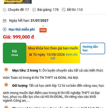
Chuyên đề: 17
Bài giảng: 178
Đề thi: 110
Ngày hết hạn:
31/07/2027
Học thử miễn phí
Giá: 999,000 đ
Hướng dẫn
Mua khóa học theo giá bạn muốn
học
Đặt
📅 Từ ngày: 10/08/2026
Xem chi
mua
tiết
Mục tiêu:
2 trong 1
:
Ôn luyện chuyên sâu tất cả các kiến thức
môn Toán có trong kì thi TN THPT và ĐGNL Hà Nội.
Đối tượng:
Tất cả học sinh lớp 12 từ cơ bản đến nâng cao, học
sinh mong muốn đạt điểm cao trong kì thi tốt nghiệp THPT và Đại
học, phục vụ đắc lực cho cả HS thi ĐGNL, thi riêng vào các khối
ngành Công an, …