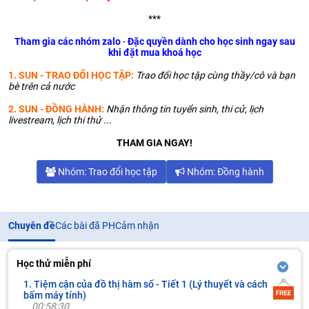
***
Tham gia các nhóm zalo
-
Đặc quyền dành cho học sinh ngay sau
khi đặt mua khoá học
1. SUN - TRAO ĐỔI HỌC TẬP:
Trao đổi học tập cùng thầy/cô và bạn
bè trên cả nước
2. SUN - ĐỒNG HÀNH:
Nhận thông tin tuyển sinh, thi cử, lịch
livestream, lịch thi thử ...
THAM GIA NGAY!
Nhóm: Trao đổi học tập
Nhóm: Đồng hành
Chuyên đề
Các bài đã PH
Cảm nhận
Học thử miễn phí
1. Tiệm cận của đồ thị hàm số - Tiết 1 (Lý thuyết và cách
bấm máy tính)
00:58:30