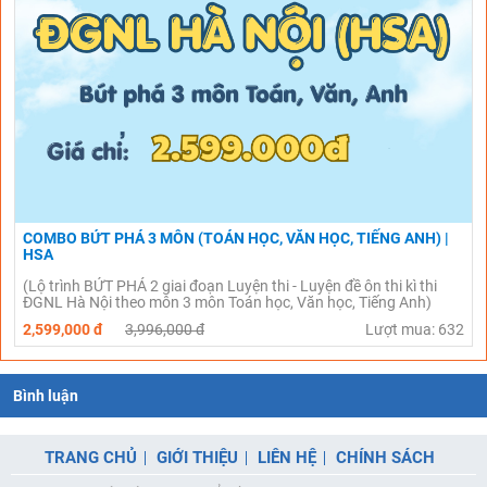
COMBO BỨT PHÁ 3 MÔN (TOÁN HỌC, VĂN HỌC, TIẾNG ANH) |
HSA
(Lộ trình BỨT PHÁ 2 giai đoạn Luyện thi - Luyện đề ôn thi kì thi
ĐGNL Hà Nội theo môn 3 môn Toán học, Văn học, Tiếng Anh)
2,599,000 đ
3,996,000 đ
Lượt mua: 632
Bình luận
TRANG CHỦ
GIỚI THIỆU
LIÊN HỆ
CHÍNH SÁCH