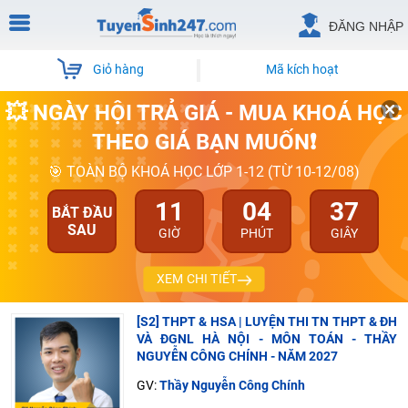
ĐĂNG NHẬP
Giỏ hàng
Mã kích hoạt
💥 NGÀY HỘI TRẢ GIÁ - MUA KHOÁ HỌC
THEO GIÁ BẠN MUỐN❗
🎯 TOÀN BỘ KHOÁ HỌC LỚP 1-12 (TỪ 10-12/08)
11
04
36
BẮT ĐẦU
SAU
GIỜ
PHÚT
GIÂY
XEM CHI TIẾT
[S2] THPT & HSA | LUYỆN THI TN THPT & ĐH
VÀ ĐGNL HÀ NỘI - MÔN TOÁN - THẦY
NGUYỄN CÔNG CHÍNH - NĂM 2027
GV:
Thầy Nguyễn Công Chính