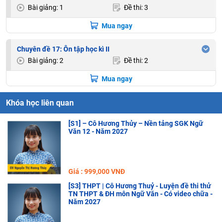
Bài giảng: 1
Đề thi: 3
Mua ngay
Chuyên đề 17: Ôn tập học kì II
Bài giảng: 2
Đề thi: 2
Mua ngay
Khóa học liên quan
[S1] – Cô Hương Thủy – Nền tảng SGK Ngữ
Văn 12 - Năm 2027
Giá : 999,000 VNĐ
[S3] THPT | Cô Hương Thuỷ - Luyện đề thi thử
TN THPT & ĐH môn Ngữ Văn - Có video chữa -
Năm 2027