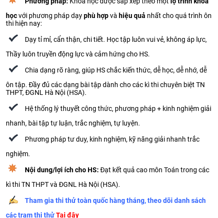
Phương pháp:
Khóa học được sắp xếp theo một
lộ trình khoa
học
với
phương pháp dạy
phù hợp
và
hiệu quả
nhất cho quá trình ôn
thi hiện nay:
Dạy tỉ mỉ, cẩn thận, chi tiết. Học tập luôn vui vẻ, không áp lực,
Thầy luôn truyền động lực và cảm hứng cho HS.
Chia dạng rõ ràng, giúp HS chắc kiến thức, dễ học, dễ nhớ, dễ
ôn tập. Đầy đủ các dạng bài tập dành cho các kì thi chuyên biệt TN
THPT, ĐGNL Hà Nội (HSA).
Hệ thống lý thuyết công thức, phương pháp + kinh nghiệm giải
nhanh, bài tập tự luận, trắc nghiệm, tự luyện.
Phương pháp tư duy, kinh nghiệm, kỹ năng giải nhanh trắc
nghiệm.
Nội dung/lợi ích cho HS:
Đạt kết quả cao môn Toán trong các
kì thi TN THPT và ĐGNL Hà Nội (HSA).
Tham gia thi thử toàn quốc hàng tháng, theo dõi danh sách
các trạm thi thử
Tại đây