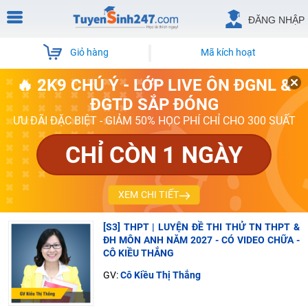
ĐĂNG NHẬP
Giỏ hàng
Mã kích hoạt
🔥 2K9 CHÚ Ý - LỚP LIVE ÔN ĐGNL &
ĐGTD SẮP ĐÓNG
ƯU ĐÃI ĐẶC BIỆT - GIẢM 50% HỌC PHÍ CHỈ CHO 300 SUẤT
CHỈ CÒN 1 NGÀY
XEM CHI TIẾT
[S3] THPT | LUYỆN ĐỀ THI THỬ TN THPT &
ĐH MÔN ANH NĂM 2027 - CÓ VIDEO CHỮA -
CÔ KIỀU THẮNG
GV:
Cô Kiều Thị Thắng