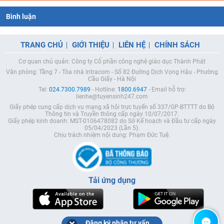
Bình luận
TRANG CHỦ
GIỚI THIỆU
LIÊN HỆ
CHÍNH SÁCH
Cơ quan chủ quản: Công ty Cổ phần công nghệ giáo dục Thành Phát
Văn phòng: Tầng 7 - Tòa nhà Intracom - Số 82 Đường Dịch Vọng Hậu - Phường
Cầu Giấy - Hà Nội
Tel:
024.7300.7989
- Hotline:
1800.6947
- Email hỗ trợ:
lienhe@tuyensinh247.com
Giấy phép cung cấp dịch vụ mạng xã hội trực tuyến số 337/GP-BTTTT do Bộ
Thông tin và Truyền thông cấp ngày 10/07/2017.
Giấy phép kinh doanh: MST-0106478082 do Sở Kế hoạch và Đầu tư cấp ngày
05/04/2023 (Lần 5).
Chịu trách nhiệm nội dung: Phạm Đức Tuệ.
Tải ứng dụng
Đăng ký nhận tư vấn