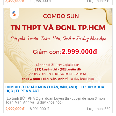
3,499,000 đ
11,988,000 đ
Lượt mua: 619
COMBO BỨT PHÁ 3 MÔN (TOÁN, VĂN, ANH) + TƯ DUY KHOA
HỌC | THPT & V-ACT
(Lộ trình BỨT PHÁ 2 giai đoạn Luyện thi - Luyện đề môn 3 môn
Toán, Văn, Anh và Tư duy khoa học)
2,999,000 đ
8,991,000 đ
Lượt mua: 569