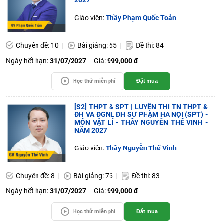
2027
Giáo viên:
Thầy Phạm Quốc Toản
Chuyên đề: 10
Bài giảng: 65
Đề thi: 84
Ngày hết hạn:
31/07/2027
Giá:
999,000 đ
Học thử miễn phí
Đặt mua
[S2] THPT & SPT | LUYỆN THI TN THPT &
ĐH VÀ ĐGNL ĐH SƯ PHẠM HÀ NỘI (SPT) -
MÔN VẬT LÍ - THẦY NGUYỄN THẾ VINH -
NĂM 2027
Giáo viên:
Thầy Nguyễn Thế Vinh
Chuyên đề: 8
Bài giảng: 76
Đề thi: 83
Ngày hết hạn:
31/07/2027
Giá:
999,000 đ
Học thử miễn phí
Đặt mua