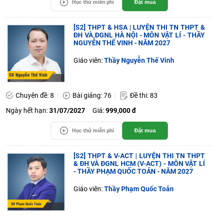
Học thử miễn phí
Đặt mua
[S2] THPT & HSA | LUYỆN THI TN THPT &
ĐH VÀ ĐGNL HÀ NỘI - MÔN VẬT LÍ - THẦY
NGUYỄN THẾ VINH - NĂM 2027
Giáo viên:
Thầy Nguyễn Thế Vinh
Chuyên đề: 8
Bài giảng: 76
Đề thi: 83
Ngày hết hạn:
31/07/2027
Giá:
999,000 đ
Học thử miễn phí
Đặt mua
[S2] THPT & V-ACT | LUYỆN THI TN THPT
& ĐH VÀ ĐGNL HCM (V-ACT) - MÔN VẬT LÍ
- THẦY PHẠM QUỐC TOẢN - NĂM 2027
Giáo viên:
Thầy Phạm Quốc Toản