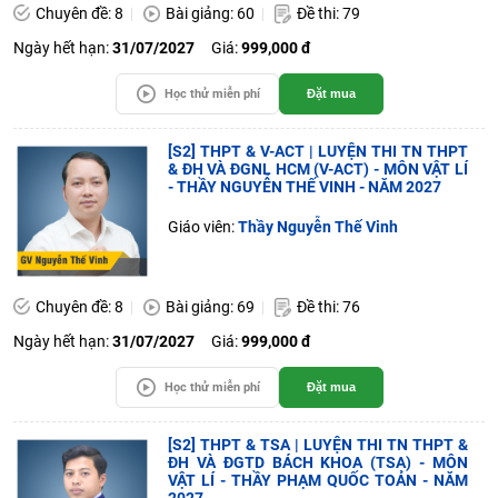
Chuyên đề: 8
Bài giảng: 60
Đề thi: 79
Ngày hết hạn:
31/07/2027
Giá:
999,000 đ
Học thử miễn phí
Đặt mua
[S2] THPT & V-ACT | LUYỆN THI TN THPT
& ĐH VÀ ĐGNL HCM (V-ACT) - MÔN VẬT LÍ
- THẦY NGUYỄN THẾ VINH - NĂM 2027
Giáo viên:
Thầy Nguyễn Thế Vinh
Chuyên đề: 8
Bài giảng: 69
Đề thi: 76
Ngày hết hạn:
31/07/2027
Giá:
999,000 đ
Học thử miễn phí
Đặt mua
[S2] THPT & TSA | LUYỆN THI TN THPT &
ĐH VÀ ĐGTD BÁCH KHOA (TSA) - MÔN
VẬT LÍ - THẦY PHẠM QUỐC TOẢN - NĂM