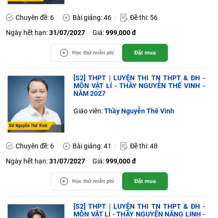
Chuyên đề: 6
Bài giảng: 46
Đề thi: 56
Ngày hết hạn:
31/07/2027
Giá:
999,000 đ
Học thử miễn phí
Đặt mua
[S2] THPT | LUYỆN THI TN THPT & ĐH -
MÔN VẬT LÍ - THẦY NGUYỄN THẾ VINH -
NĂM 2027
Giáo viên:
Thầy Nguyễn Thế Vinh
Chuyên đề: 6
Bài giảng: 41
Đề thi: 48
Ngày hết hạn:
31/07/2027
Giá:
999,000 đ
Học thử miễn phí
Đặt mua
[S2] THPT | LUYỆN THI TN THPT & ĐH -
MÔN VẬT LÍ - THẦY NGUYỄN NĂNG LINH -