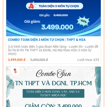
COMBO TOÀN DIỆN 3 MÔN TỰ CHỌN | THPT & HSA
(Lộ trình toàn diện 3 giai đoạn Nền tảng - Luyện thi - Luyện đề
ôn thi kì thi TN THPT và ĐGNL Hà Nội theo môn 3 môn tự
chọn)
3,499,000 đ
9,490,000 đ
Lượt mua: 635