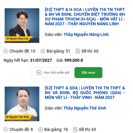
[S2] THPT & H-SCA | LUYỆN THI TN THPT
& ĐH VÀ ĐGNL CHUYÊN BIỆT TRƯỜNG ĐH
SƯ PHẠM TP.HCM (H-SCA) - MÔN VẬT LÍ -
NĂM 2027 - THẦY NGUYỄN NĂNG LINH
Giáo viên:
Thầy Nguyễn Năng Linh
Chuyên đề: 10
Bài giảng: 51
Đề thi: 60
Ngày hết hạn:
31/07/2027
Giá:
999,000 đ
Học thử miễn phí
Đặt mua
[S2] THPT & QDA | LUYỆN THI TN THPT &
ĐH VÀ ĐGNL BỘ QUỐC PHÒNG (QDA) -
MÔN VẬT LÍ - THẦY VINH - NĂM 2027
Giáo viên:
Thầy Nguyễn Thế Vinh
Chuyên đề: 8
Bài giảng: 76
Đề thi: 65