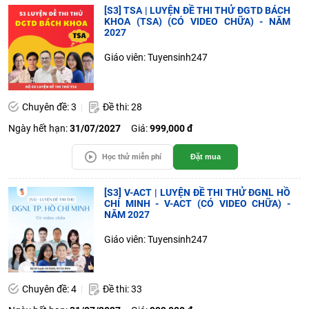
[S3] TSA | LUYỆN ĐỀ THI THỬ ĐGTD BÁCH
KHOA (TSA) (CÓ VIDEO CHỮA) - NĂM
2027
Giáo viên: Tuyensinh247
Chuyên đề: 3
Đề thi: 28
Ngày hết hạn:
31/07/2027
Giá:
999,000 đ
Học thử miễn phí
Đặt mua
[S3] V-ACT | LUYỆN ĐỀ THI THỬ ĐGNL HỒ
CHÍ MINH - V-ACT (CÓ VIDEO CHỮA) -
NĂM 2027
Giáo viên: Tuyensinh247
Chuyên đề: 4
Đề thi: 33