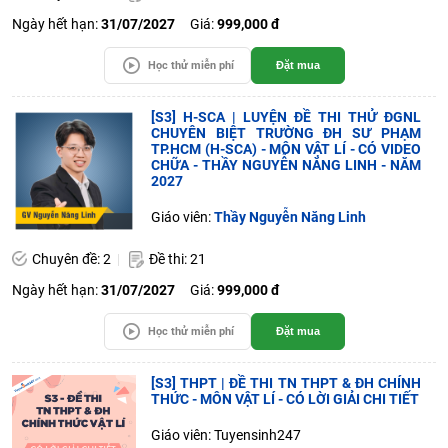
Ngày hết hạn:
31/07/2027
Giá:
999,000 đ
Học thử miễn phí
Đặt mua
[S3] H-SCA | LUYỆN ĐỀ THI THỬ ĐGNL
CHUYÊN BIỆT TRƯỜNG ĐH SƯ PHẠM
TP.HCM (H-SCA) - MÔN VẬT LÍ - CÓ VIDEO
CHỮA - THẦY NGUYỄN NĂNG LINH - NĂM
2027
Giáo viên:
Thầy Nguyễn Năng Linh
Chuyên đề: 2
Đề thi: 21
Ngày hết hạn:
31/07/2027
Giá:
999,000 đ
Học thử miễn phí
Đặt mua
[S3] THPT | ĐỀ THI TN THPT & ĐH CHÍNH
THỨC - MÔN VẬT LÍ - CÓ LỜI GIẢI CHI TIẾT
Giáo viên: Tuyensinh247