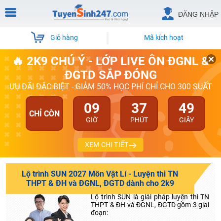
ĐĂNG NHẬP
Giỏ hàng
Mã kích hoạt
🔥 2K9 CHÚ Ý - LỚP LIVE ÔN ĐGNL &
ĐGTD SẮP ĐÓNG
ƯU ĐÃI ĐẶC BIỆT - GIẢM 50% HỌC PHÍ CHỈ CHO 300 SUẤT
09
37
48
CHỈ CÒN
GIỜ
PHÚT
GIÂY
XEM CHI TIẾT
Lộ trình SUN 2027 Môn Vật Lí - Luyện thi TN
THPT & ĐH và ĐGNL, ĐGTD dành cho 2k9
Lộ trình SUN là giải pháp luyện thi TN
THPT & ĐH và ĐGNL, ĐGTD gồm 3 giai
đoạn: