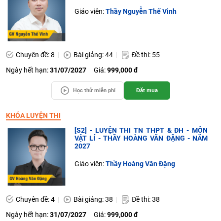
Giáo viên:
Thầy Nguyễn Thế Vinh
Chuyên đề: 8
Bài giảng: 44
Đề thi: 55
Ngày hết hạn:
31/07/2027
Giá:
999,000 đ
Học thử miễn phí
Đặt mua
KHÓA LUYỆN THI
[S2] - LUYỆN THI TN THPT & ĐH - MÔN
VẬT LÍ - THẦY HOÀNG VĂN ĐẶNG - NĂM
2027
Giáo viên:
Thầy Hoàng Văn Đặng
Chuyên đề: 4
Bài giảng: 38
Đề thi: 38
Ngày hết hạn:
31/07/2027
Giá:
999,000 đ