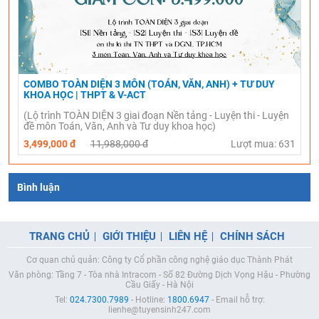
COMBO TOÀN DIỆN 3 MÔN (TOÁN, VĂN, ANH) + TƯ DUY
KHOA HỌC | THPT & V-ACT
(Lộ trình TOÀN DIỆN 3 giai đoạn Nền tảng - Luyện thi - Luyện
đề môn Toán, Văn, Anh và Tư duy khoa học)
3,499,000 đ
11,988,000 đ
Lượt mua: 631
Bình luận
TRANG CHỦ
GIỚI THIỆU
LIÊN HỆ
CHÍNH SÁCH
Cơ quan chủ quản: Công ty Cổ phần công nghệ giáo dục Thành Phát
Văn phòng: Tầng 7 - Tòa nhà Intracom - Số 82 Đường Dịch Vọng Hậu - Phường
Cầu Giấy - Hà Nội
Tel:
024.7300.7989
- Hotline:
1800.6947
- Email hỗ trợ:
lienhe@tuyensinh247.com