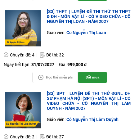
[S3] THPT | LUYỆN ĐỀ THI THỬ TN THPT
& ĐH - MÔN VẬT LÍ - CÓ VIDEO CHỮA - CÔ
NGUYỄN THỊ LOAN - NĂM 2027
Giáo viên:
Cô Nguyễn Thị Loan
Chuyên đề: 4
Đề thi: 32
Ngày hết hạn:
31/07/2027
Giá:
999,000 đ
Học thử miễn phí
Đặt mua
[S3] SPT | LUYỆN ĐỀ THI THỬ ĐGNL ĐH
SƯ PHẠM HÀ NỘI (SPT) - MÔN VẬT LÍ - CÓ
VIDEO CHỮA - CÔ NGUYỄN THỊ LÂM
QUỲNH - NĂM 2027
Giáo viên:
Cô Nguyễn Thị Lâm Quỳnh
Chuyên đề: 2
Đề thi: 27