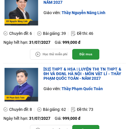
NĂM 2027
Giáo viên:
Thầy Nguyễn Năng Linh
Chuyên đề: 6
Bài giảng: 39
Đề thi: 46
Ngày hết hạn:
31/07/2027
Giá:
999,000 đ
Học thử miễn phí
Đặt mua
[S2] THPT & HSA | LUYỆN THI TN THPT &
ĐH VÀ ĐGNL HÀ NỘI - MÔN VẬT LÍ - THẦY
PHẠM QUỐC TOẢN - NĂM 2027
Giáo viên:
Thầy Phạm Quốc Toản
Chuyên đề: 8
Bài giảng: 62
Đề thi: 73
Ngày hết hạn:
31/07/2027
Giá:
999,000 đ