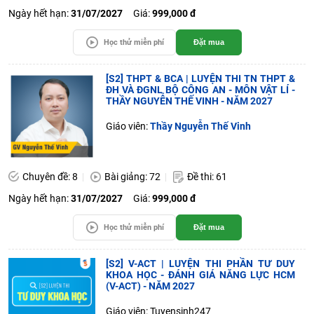
Ngày hết hạn:
31/07/2027
Giá:
999,000 đ
Học thử miễn phí
Đặt mua
[S2] THPT & BCA | LUYỆN THI TN THPT &
ĐH VÀ ĐGNL BỘ CÔNG AN - MÔN VẬT LÍ -
THẦY NGUYỄN THẾ VINH - NĂM 2027
Giáo viên:
Thầy Nguyễn Thế Vinh
Chuyên đề: 8
Bài giảng: 72
Đề thi: 61
Ngày hết hạn:
31/07/2027
Giá:
999,000 đ
Học thử miễn phí
Đặt mua
[S2] V-ACT | LUYỆN THI PHẦN TƯ DUY
KHOA HỌC - ĐÁNH GIÁ NĂNG LỰC HCM
(V-ACT) - NĂM 2027
Giáo viên: Tuyensinh247