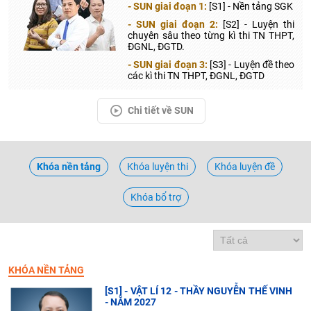
- SUN giai đoạn 1:
[S1] - Nền tảng SGK
- SUN giai đoạn 2:
[S2] - Luyện thi
chuyên sâu theo từng kì thi TN THPT,
ĐGNL, ĐGTD.
- SUN giai đoạn 3:
[S3] - Luyện đề theo
các kì thi TN THPT, ĐGNL, ĐGTD
Chi tiết về SUN
Khóa nền tảng
Khóa luyện thi
Khóa luyện đề
Khóa bổ trợ
KHÓA NỀN TẢNG
[S1] - VẬT LÍ 12 - THẦY NGUYỄN THẾ VINH
- NĂM 2027