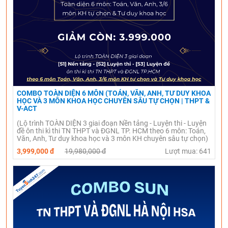
COMBO TOÀN DIỆN 6 MÔN (TOÁN, VĂN, ANH, TƯ DUY KHOA
HỌC VÀ 3 MÔN KHOA HỌC CHUYÊN SÂU TỰ CHỌN | THPT &
V-ACT
(Lộ trình TOÀN DIỆN 3 giai đoạn Nền tảng - Luyện thi - Luyện
đề ôn thi kì thi TN THPT và ĐGNL TP. HCM theo 6 môn: Toán,
Văn, Anh, Tư duy khoa học và 3 môn KH chuyên sâu tự chọn)
3,999,000 đ
19,980,000 đ
Lượt mua: 641