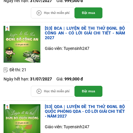
Ngày hết hạn:
31/07/2027
Giá:
999,000 đ
Học thử miễn phí
Đặt mua
[S3] BCA | LUYỆN ĐỀ THI THỬ ĐGNL BỘ
CÔNG AN - CÓ LỜI GIẢI CHI TIẾT - NĂM
2027
Giáo viên: Tuyensinh247
Đề thi: 21
Ngày hết hạn:
31/07/2027
Giá:
999,000 đ
Học thử miễn phí
Đặt mua
[S3] QDA | LUYỆN ĐỀ THI THỬ ĐGNL BỘ
QUỐC PHÒNG QDA - CÓ LỜI GIẢI CHI TIẾT
- NĂM 2027
Giáo viên: Tuyensinh247