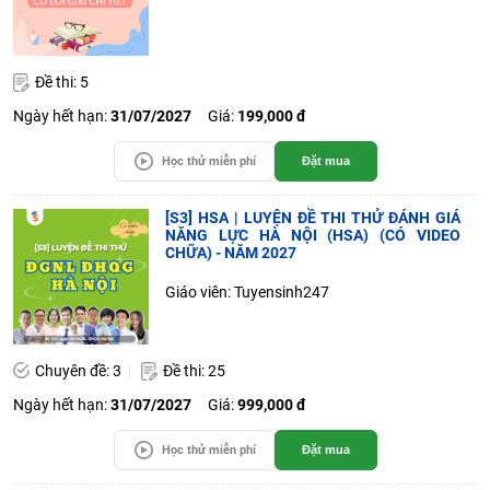
Đề thi: 5
Ngày hết hạn:
31/07/2027
Giá:
199,000 đ
Học thử miễn phí
Đặt mua
[S3] HSA | LUYỆN ĐỀ THI THỬ ĐÁNH GIÁ
NĂNG LỰC HÀ NỘI (HSA) (CÓ VIDEO
CHỮA) - NĂM 2027
Giáo viên: Tuyensinh247
Chuyên đề: 3
Đề thi: 25
Ngày hết hạn:
31/07/2027
Giá:
999,000 đ
Học thử miễn phí
Đặt mua