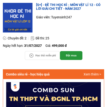
[S+] - ĐỀ THI HỌC KÌ - MÔN VẬT LÍ 12 - CÓ
LỜI GIẢI CHI TIẾT - NĂM 2027
Giáo viên: Tuyensinh247
Chuyên đề: 2
Đề thi: 25
Ngày hết hạn:
31/07/2027
Giá:
499,000 đ
Học thử miễn phí
Đặt mua
Combo siêu rẻ - học hiệu quả
Xem thêm >