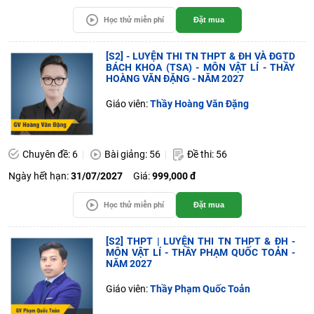
Học thử miễn phí
Đặt mua
[S2] - LUYỆN THI TN THPT & ĐH VÀ ĐGTD
BÁCH KHOA (TSA) - MÔN VẬT LÍ - THẦY
HOÀNG VĂN ĐẶNG - NĂM 2027
Giáo viên:
Thầy Hoàng Văn Đặng
Chuyên đề: 6
Bài giảng: 56
Đề thi: 56
Ngày hết hạn:
31/07/2027
Giá:
999,000 đ
Học thử miễn phí
Đặt mua
[S2] THPT | LUYỆN THI TN THPT & ĐH -
MÔN VẬT LÍ - THẦY PHẠM QUỐC TOẢN -
NĂM 2027
Giáo viên:
Thầy Phạm Quốc Toản