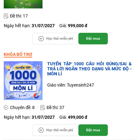
Đề thi: 17
Ngày hết hạn:
31/07/2027
Giá:
999,000 đ
Học thử miễn phí
Đặt mua
KHÓA BỔ TRỢ
TUYỂN TẬP 1000 CÂU HỎI ĐÚNG/SAI &
TRẢ LỜI NGẮN THEO DẠNG VÀ MỨC ĐỘ -
MÔN LÍ
Giáo viên: Tuyensinh247
Chuyên đề: 8
Đề thi: 37
Ngày hết hạn:
31/07/2027
Giá:
499,000 đ
Học thử miễn phí
Đặt mua