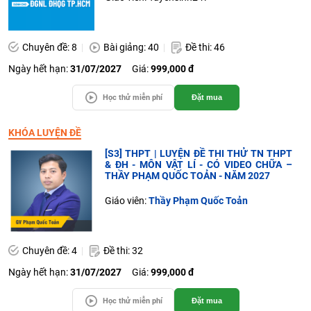
Chuyên đề: 8
Bài giảng: 40
Đề thi: 46
Ngày hết hạn:
31/07/2027
Giá:
999,000 đ
Học thử miễn phí
Đặt mua
KHÓA LUYỆN ĐỀ
[S3] THPT | LUYỆN ĐỀ THI THỬ TN THPT
& ĐH - MÔN VẬT LÍ - CÓ VIDEO CHỮA –
THẦY PHẠM QUỐC TOẢN - NĂM 2027
Giáo viên:
Thầy Phạm Quốc Toản
Chuyên đề: 4
Đề thi: 32
Ngày hết hạn:
31/07/2027
Giá:
999,000 đ
Học thử miễn phí
Đặt mua