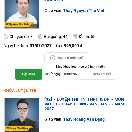
- NĂM 2027
Giáo viên:
Thầy Nguyễn Thế Vinh
Chuyên đề: 8
Bài giảng: 44
Đề thi: 55
Ngày hết hạn:
31/07/2027
Giá:
999,000 đ
Học thử miễn phí
Mua khóa học theo giá bạn muốn
Đặt mua
📅 Từ ngày: 10/08/2026
Xem chi tiết
KHÓA LUYỆN THI
[S2] - LUYỆN THI TN THPT & ĐH - MÔN
VẬT LÍ - THẦY HOÀNG VĂN ĐẶNG - NĂM
2027
Giáo viên:
Thầy Hoàng Văn Đặng