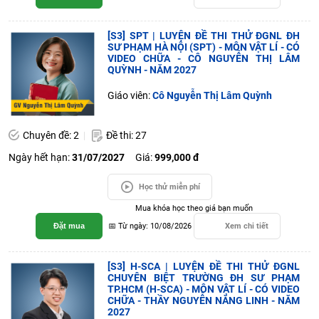
[S3] SPT | LUYỆN ĐỀ THI THỬ ĐGNL ĐH
SƯ PHẠM HÀ NỘI (SPT) - MÔN VẬT LÍ - CÓ
VIDEO CHỮA - CÔ NGUYỄN THỊ LÂM
QUỲNH - NĂM 2027
Giáo viên:
Cô Nguyễn Thị Lâm Quỳnh
Chuyên đề: 2
Đề thi: 27
Ngày hết hạn:
31/07/2027
Giá:
999,000 đ
Học thử miễn phí
Mua khóa học theo giá bạn muốn
Đặt mua
📅 Từ ngày: 10/08/2026
Xem chi tiết
[S3] H-SCA | LUYỆN ĐỀ THI THỬ ĐGNL
CHUYÊN BIỆT TRƯỜNG ĐH SƯ PHẠM
TP.HCM (H-SCA) - MÔN VẬT LÍ - CÓ VIDEO
CHỮA - THẦY NGUYỄN NĂNG LINH - NĂM
2027