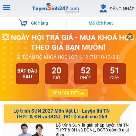
ĐĂNG NHẬP
Giỏ hàng
Mã kích hoạt
💥 NGÀY HỘI TRẢ GIÁ - MUA KHOÁ HỌC
THEO GIÁ BẠN MUỐN❗
🎯 TOÀN BỘ KHOÁ HỌC LỚP 1-12 (TỪ 10-12/08)
20
52
49
BẮT ĐẦU
SAU
GIỜ
PHÚT
GIÂY
XEM CHI TIẾT
Lộ trình SUN 2027 Môn Vật Lí - Luyện thi TN
THPT & ĐH và ĐGNL, ĐGTD dành cho 2k9
Lộ trình SUN là giải pháp luyện thi TN
THPT & ĐH và ĐGNL, ĐGTD gồm 3 giai
đoạn: