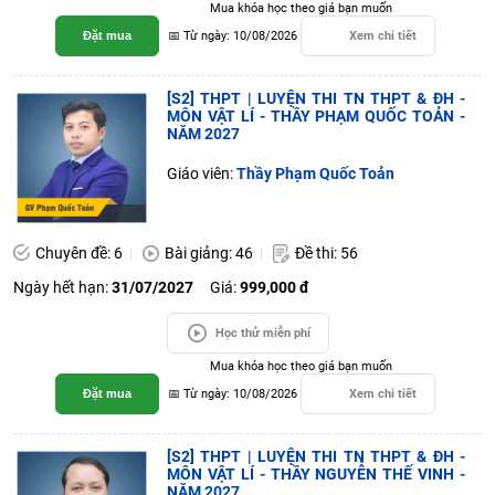
Mua khóa học theo giá bạn muốn
Đặt mua
📅 Từ ngày: 10/08/2026
Xem chi tiết
[S2] THPT | LUYỆN THI TN THPT & ĐH -
MÔN VẬT LÍ - THẦY PHẠM QUỐC TOẢN -
NĂM 2027
Giáo viên:
Thầy Phạm Quốc Toản
Chuyên đề: 6
Bài giảng: 46
Đề thi: 56
Ngày hết hạn:
31/07/2027
Giá:
999,000 đ
Học thử miễn phí
Mua khóa học theo giá bạn muốn
Đặt mua
📅 Từ ngày: 10/08/2026
Xem chi tiết
[S2] THPT | LUYỆN THI TN THPT & ĐH -
MÔN VẬT LÍ - THẦY NGUYỄN THẾ VINH -
NĂM 2027