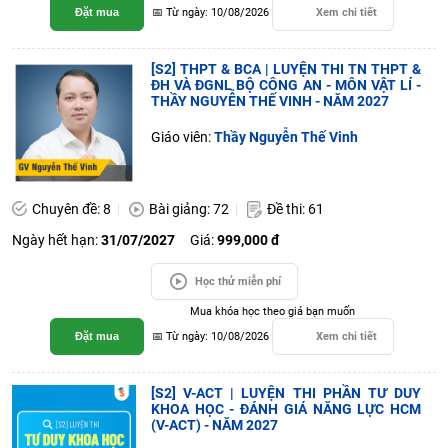
Đặt mua
📅 Từ ngày: 10/08/2026
Xem chi tiết
[S2] THPT & BCA | LUYỆN THI TN THPT &
ĐH VÀ ĐGNL BỘ CÔNG AN - MÔN VẬT LÍ -
THẦY NGUYỄN THẾ VINH - NĂM 2027
Giáo viên:
Thầy Nguyễn Thế Vinh
Chuyên đề: 8
Bài giảng: 72
Đề thi: 61
Ngày hết hạn:
31/07/2027
Giá:
999,000 đ
Học thử miễn phí
Mua khóa học theo giá bạn muốn
Đặt mua
📅 Từ ngày: 10/08/2026
Xem chi tiết
[S2] V-ACT | LUYỆN THI PHẦN TƯ DUY
KHOA HỌC - ĐÁNH GIÁ NĂNG LỰC HCM
(V-ACT) - NĂM 2027