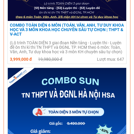
COMBO TOÀN DIỆN 6 MÔN (TOÁN, VĂN, ANH, TƯ DUY KHOA
HỌC VÀ 3 MÔN KHOA HỌC CHUYÊN SÂU TỰ CHỌN | THPT &
V-ACT
(Lộ trình TOÀN DIỆN 3 giai đoạn Nền tảng - Luyện thi - Luyện
đề ôn thi kì thi TN THPT và ĐGNL TP. HCM theo 6 môn: Toán,
Văn, Anh, Tư duy khoa học và 3 môn KH chuyên sâu tự chọn)
3,999,000 đ
19,980,000 đ
Lượt mua: 647