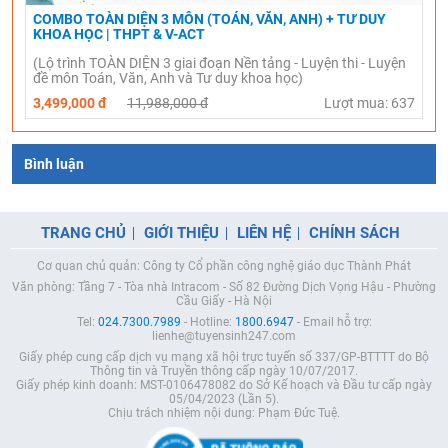
COMBO TOÀN DIỆN 3 MÔN (TOÁN, VĂN, ANH) + TƯ DUY
KHOA HỌC | THPT & V-ACT
(Lộ trình TOÀN DIỆN 3 giai đoạn Nền tảng - Luyện thi - Luyện
đề môn Toán, Văn, Anh và Tư duy khoa học)
3,499,000 đ
11,988,000 đ
Lượt mua: 637
Bình luận
TRANG CHỦ
GIỚI THIỆU
LIÊN HỆ
CHÍNH SÁCH
Cơ quan chủ quản: Công ty Cổ phần công nghệ giáo dục Thành Phát
Văn phòng: Tầng 7 - Tòa nhà Intracom - Số 82 Đường Dịch Vọng Hậu - Phường
Cầu Giấy - Hà Nội
Tel:
024.7300.7989
- Hotline:
1800.6947
- Email hỗ trợ:
lienhe@tuyensinh247.com
Giấy phép cung cấp dịch vụ mạng xã hội trực tuyến số 337/GP-BTTTT do Bộ
Thông tin và Truyền thông cấp ngày 10/07/2017.
Giấy phép kinh doanh: MST-0106478082 do Sở Kế hoạch và Đầu tư cấp ngày
05/04/2023 (Lần 5).
Chịu trách nhiệm nội dung: Phạm Đức Tuệ.