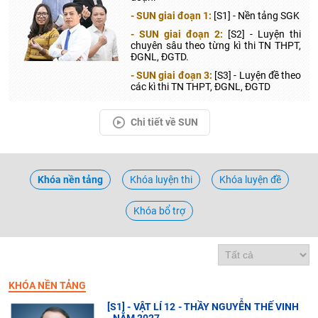
- SUN giai đoạn 1:
[S1] - Nền tảng SGK
- SUN giai đoạn 2:
[S2] - Luyện thi
chuyên sâu theo từng kì thi TN THPT,
ĐGNL, ĐGTD.
- SUN giai đoạn 3:
[S3] - Luyện đề theo
các kì thi TN THPT, ĐGNL, ĐGTD
Chi tiết về SUN
Khóa nền tảng
Khóa luyện thi
Khóa luyện đề
Khóa bổ trợ
KHÓA NỀN TẢNG
[S1] - VẬT LÍ 12 - THẦY NGUYỄN THẾ VINH