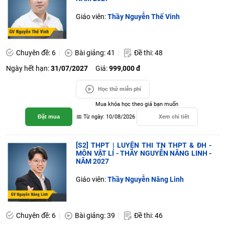
Giáo viên:
Thầy Nguyễn Thế Vinh
Chuyên đề: 6
Bài giảng: 41
Đề thi: 48
Ngày hết hạn:
31/07/2027
Giá:
999,000 đ
Học thử miễn phí
Mua khóa học theo giá bạn muốn
Đặt mua
📅 Từ ngày: 10/08/2026
Xem chi tiết
[S2] THPT | LUYỆN THI TN THPT & ĐH -
MÔN VẬT LÍ - THẦY NGUYỄN NĂNG LINH -
NĂM 2027
Giáo viên:
Thầy Nguyễn Năng Linh
Chuyên đề: 6
Bài giảng: 39
Đề thi: 46