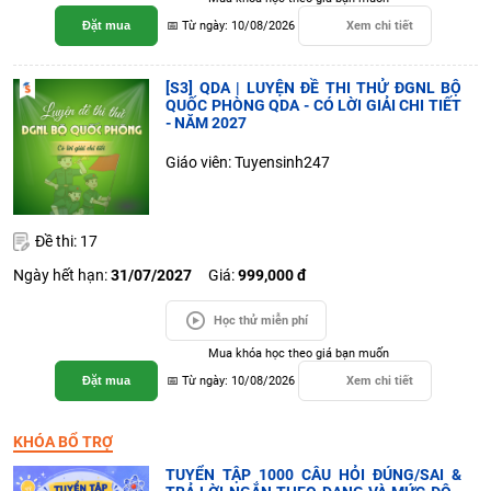
Đặt mua
📅 Từ ngày: 10/08/2026
Xem chi tiết
[S3] QDA | LUYỆN ĐỀ THI THỬ ĐGNL BỘ
QUỐC PHÒNG QDA - CÓ LỜI GIẢI CHI TIẾT
- NĂM 2027
Giáo viên: Tuyensinh247
Đề thi: 17
Ngày hết hạn:
31/07/2027
Giá:
999,000 đ
Học thử miễn phí
Mua khóa học theo giá bạn muốn
Đặt mua
📅 Từ ngày: 10/08/2026
Xem chi tiết
KHÓA BỔ TRỢ
TUYỂN TẬP 1000 CÂU HỎI ĐÚNG/SAI &