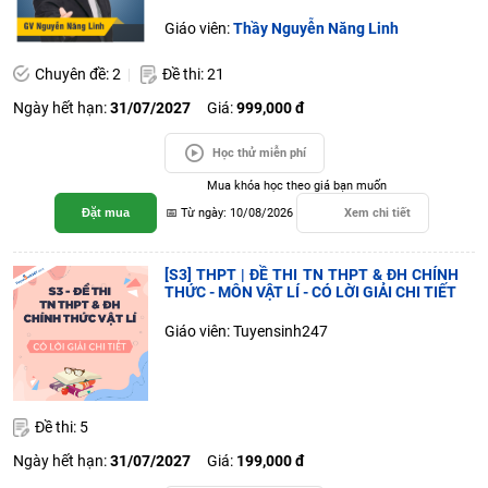
Giáo viên:
Thầy Nguyễn Năng Linh
Chuyên đề: 2
Đề thi: 21
Ngày hết hạn:
31/07/2027
Giá:
999,000 đ
Học thử miễn phí
Mua khóa học theo giá bạn muốn
Đặt mua
📅 Từ ngày: 10/08/2026
Xem chi tiết
[S3] THPT | ĐỀ THI TN THPT & ĐH CHÍNH
THỨC - MÔN VẬT LÍ - CÓ LỜI GIẢI CHI TIẾT
Giáo viên: Tuyensinh247
Đề thi: 5
Ngày hết hạn:
31/07/2027
Giá:
199,000 đ