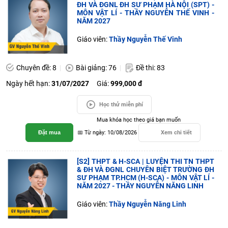
ĐH VÀ ĐGNL ĐH SƯ PHẠM HÀ NỘI (SPT) -
MÔN VẬT LÍ - THẦY NGUYỄN THẾ VINH -
NĂM 2027
Giáo viên:
Thầy Nguyễn Thế Vinh
Chuyên đề: 8
Bài giảng: 76
Đề thi: 83
Ngày hết hạn:
31/07/2027
Giá:
999,000 đ
Học thử miễn phí
Mua khóa học theo giá bạn muốn
Đặt mua
📅 Từ ngày: 10/08/2026
Xem chi tiết
[S2] THPT & H-SCA | LUYỆN THI TN THPT
& ĐH VÀ ĐGNL CHUYÊN BIỆT TRƯỜNG ĐH
SƯ PHẠM TP.HCM (H-SCA) - MÔN VẬT LÍ -
NĂM 2027 - THẦY NGUYỄN NĂNG LINH
Giáo viên:
Thầy Nguyễn Năng Linh