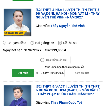
[S2] THPT & HSA | LUYỆN THI TN THPT &
ĐH VÀ ĐGNL HÀ NỘI - MÔN VẬT LÍ - THẦY
NGUYỄN THẾ VINH - NĂM 2027
Giáo viên:
Thầy Nguyễn Thế Vinh
Chuyên đề: 8
Bài giảng: 76
Đề thi: 83
Ngày hết hạn:
31/07/2027
Giá:
999,000 đ
Học thử miễn phí
Mua khóa học theo giá bạn muốn
Đặt mua
📅 Từ ngày: 10/08/2026
Xem chi tiết
[S2] THPT & V-ACT | LUYỆN THI TN THPT
& ĐH VÀ ĐGNL HCM (V-ACT) - MÔN VẬT LÍ
- THẦY PHẠM QUỐC TOẢN - NĂM 2027
Giáo viên:
Thầy Phạm Quốc Toản