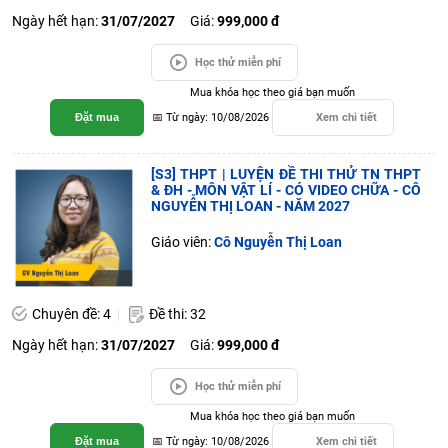
Ngày hết hạn:
31/07/2027
Giá:
999,000 đ
Học thử miễn phí
Mua khóa học theo giá bạn muốn
Đặt mua
📅 Từ ngày: 10/08/2026
Xem chi tiết
[S3] THPT | LUYỆN ĐỀ THI THỬ TN THPT
& ĐH - MÔN VẬT LÍ - CÓ VIDEO CHỮA - CÔ
NGUYỄN THỊ LOAN - NĂM 2027
Giáo viên:
Cô Nguyễn Thị Loan
Chuyên đề: 4
Đề thi: 32
Ngày hết hạn:
31/07/2027
Giá:
999,000 đ
Học thử miễn phí
Mua khóa học theo giá bạn muốn
Đặt mua
📅 Từ ngày: 10/08/2026
Xem chi tiết