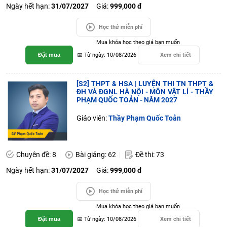
Ngày hết hạn:
31/07/2027
Giá:
999,000 đ
Học thử miễn phí
Mua khóa học theo giá bạn muốn
Đặt mua
📅 Từ ngày: 10/08/2026
Xem chi tiết
[S2] THPT & HSA | LUYỆN THI TN THPT &
ĐH VÀ ĐGNL HÀ NỘI - MÔN VẬT LÍ - THẦY
PHẠM QUỐC TOẢN - NĂM 2027
Giáo viên:
Thầy Phạm Quốc Toản
Chuyên đề: 8
Bài giảng: 62
Đề thi: 73
Ngày hết hạn:
31/07/2027
Giá:
999,000 đ
Học thử miễn phí
Mua khóa học theo giá bạn muốn
Đặt mua
📅 Từ ngày: 10/08/2026
Xem chi tiết