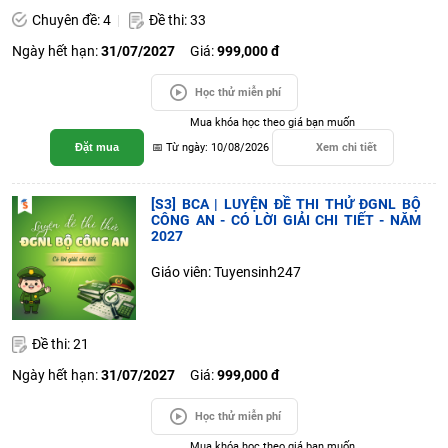
Chuyên đề: 4
Đề thi: 33
Ngày hết hạn:
31/07/2027
Giá:
999,000 đ
Học thử miễn phí
Mua khóa học theo giá bạn muốn
Đặt mua
📅 Từ ngày: 10/08/2026
Xem chi tiết
[S3] BCA | LUYỆN ĐỀ THI THỬ ĐGNL BỘ
CÔNG AN - CÓ LỜI GIẢI CHI TIẾT - NĂM
2027
Giáo viên: Tuyensinh247
Đề thi: 21
Ngày hết hạn:
31/07/2027
Giá:
999,000 đ
Học thử miễn phí
Mua khóa học theo giá bạn muốn