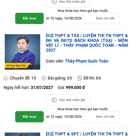
Học thử miễn phí
Mua khóa học theo giá bạn muốn
Đặt mua
📅 Từ ngày: 10/08/2026
Xem chi tiết
[S2] THPT & TSA | LUYỆN THI TN THPT &
ĐH VÀ ĐGTD BÁCH KHOA (TSA) - MÔN
VẬT LÍ - THẦY PHẠM QUỐC TOẢN - NĂM
2027
Giáo viên:
Thầy Phạm Quốc Toản
Chuyên đề: 10
Bài giảng: 65
Đề thi: 84
Ngày hết hạn:
31/07/2027
Giá:
999,000 đ
Học thử miễn phí
Mua khóa học theo giá bạn muốn
Đặt mua
📅 Từ ngày: 10/08/2026
Xem chi tiết
[S2] THPT & SPT | LUYỆN THI TN THPT &