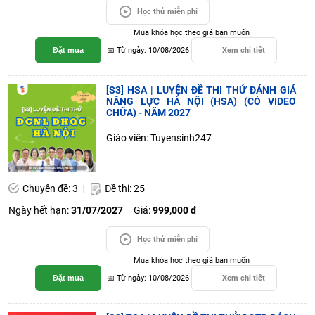
Học thử miễn phí
Mua khóa học theo giá bạn muốn
Đặt mua
📅 Từ ngày: 10/08/2026
Xem chi tiết
[S3] HSA | LUYỆN ĐỀ THI THỬ ĐÁNH GIÁ
NĂNG LỰC HÀ NỘI (HSA) (CÓ VIDEO
CHỮA) - NĂM 2027
Giáo viên: Tuyensinh247
Chuyên đề: 3
Đề thi: 25
Ngày hết hạn:
31/07/2027
Giá:
999,000 đ
Học thử miễn phí
Mua khóa học theo giá bạn muốn
Đặt mua
📅 Từ ngày: 10/08/2026
Xem chi tiết