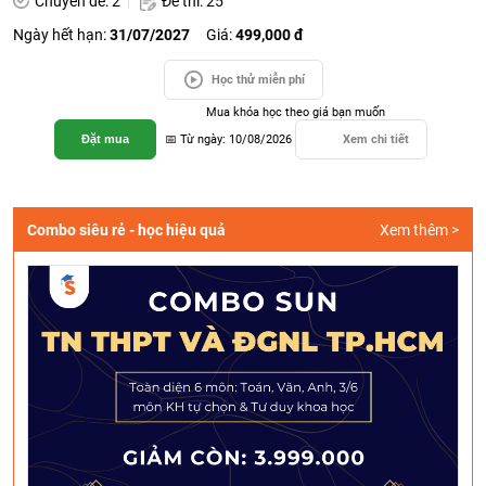
Chuyên đề: 2
Đề thi: 25
Ngày hết hạn:
31/07/2027
Giá:
499,000 đ
Học thử miễn phí
Mua khóa học theo giá bạn muốn
Đặt mua
📅 Từ ngày: 10/08/2026
Xem chi tiết
Combo siêu rẻ - học hiệu quả
Xem thêm >