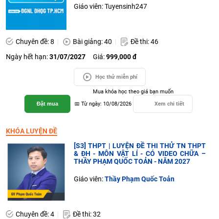
Giáo viên: Tuyensinh247
Chuyên đề: 8
Bài giảng: 40
Đề thi: 46
Ngày hết hạn:
31/07/2027
Giá:
999,000 đ
Học thử miễn phí
Mua khóa học theo giá bạn muốn
Đặt mua
📅 Từ ngày: 10/08/2026
Xem chi tiết
KHÓA LUYỆN ĐỀ
[S3] THPT | LUYỆN ĐỀ THI THỬ TN THPT
& ĐH - MÔN VẬT LÍ - CÓ VIDEO CHỮA –
THẦY PHẠM QUỐC TOẢN - NĂM 2027
Giáo viên:
Thầy Phạm Quốc Toản
Chuyên đề: 4
Đề thi: 32