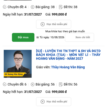
Chuyên đề: 4
Bài giảng: 38
Đề thi: 38
Ngày hết hạn:
31/07/2027
Giá:
999,000 đ
Học thử miễn phí
Mua khóa học theo giá bạn muốn
Đặt mua
📅 Từ ngày: 10/08/2026
Xem chi tiết
[S2] - LUYỆN THI TN THPT & ĐH VÀ ĐGTD
BÁCH KHOA (TSA) - MÔN VẬT LÍ - THẦY
HOÀNG VĂN ĐẶNG - NĂM 2027
Giáo viên:
Thầy Hoàng Văn Đặng
Chuyên đề: 6
Bài giảng: 56
Đề thi: 56
Ngày hết hạn:
31/07/2027
Giá:
999,000 đ
Học thử miễn phí