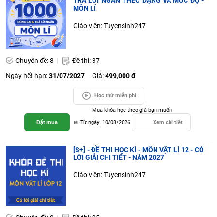
TRẢ LỜI NGẮN THEO DẠNG VÀ MỨC ĐỘ -
MÔN LÍ
Giáo viên: Tuyensinh247
Chuyên đề: 8
Đề thi: 37
Ngày hết hạn:
31/07/2027
Giá:
499,000 đ
Học thử miễn phí
Mua khóa học theo giá bạn muốn
Đặt mua
📅 Từ ngày: 10/08/2026
Xem chi tiết
[S+] - ĐỀ THI HỌC KÌ - MÔN VẬT LÍ 12 - CÓ
LỜI GIẢI CHI TIẾT - NĂM 2027
Giáo viên: Tuyensinh247