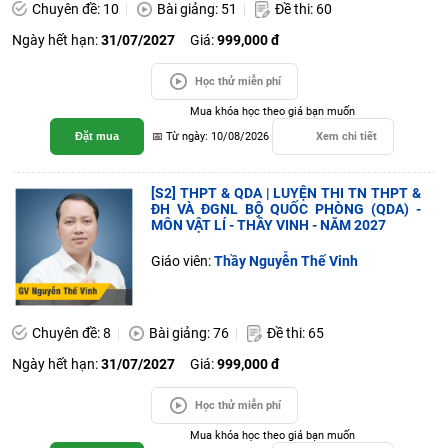
Chuyên đề: 10
Bài giảng: 51
Đề thi: 60
Ngày hết hạn:
31/07/2027
Giá:
999,000 đ
Học thử miễn phí
Mua khóa học theo giá bạn muốn
Đặt mua
📅 Từ ngày: 10/08/2026
Xem chi tiết
[S2] THPT & QDA | LUYỆN THI TN THPT &
ĐH VÀ ĐGNL BỘ QUỐC PHÒNG (QDA) -
MÔN VẬT LÍ - THẦY VINH - NĂM 2027
Giáo viên:
Thầy Nguyễn Thế Vinh
Chuyên đề: 8
Bài giảng: 76
Đề thi: 65
Ngày hết hạn:
31/07/2027
Giá:
999,000 đ
Học thử miễn phí
Mua khóa học theo giá bạn muốn