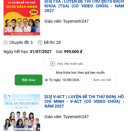
[S3] TSA | LUYỆN ĐỀ THI THỬ ĐGTD BÁCH
KHOA (TSA) (CÓ VIDEO CHỮA) - NĂM
2027
Giáo viên: Tuyensinh247
Chuyên đề: 3
Đề thi: 28
Ngày hết hạn:
31/07/2027
Giá:
999,000 đ
Học thử miễn phí
Mua khóa học theo giá bạn muốn
Đặt mua
📅 Từ ngày: 10/08/2026
Xem chi tiết
[S3] V-ACT | LUYỆN ĐỀ THI THỬ ĐGNL HỒ
CHÍ MINH - V-ACT (CÓ VIDEO CHỮA) -
NĂM 2027
Giáo viên: Tuyensinh247