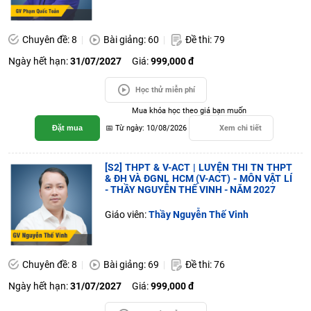
Chuyên đề: 8
Bài giảng: 60
Đề thi: 79
Ngày hết hạn:
31/07/2027
Giá:
999,000 đ
Học thử miễn phí
Mua khóa học theo giá bạn muốn
Đặt mua
📅 Từ ngày: 10/08/2026
Xem chi tiết
[S2] THPT & V-ACT | LUYỆN THI TN THPT
& ĐH VÀ ĐGNL HCM (V-ACT) - MÔN VẬT LÍ
- THẦY NGUYỄN THẾ VINH - NĂM 2027
Giáo viên:
Thầy Nguyễn Thế Vinh
Chuyên đề: 8
Bài giảng: 69
Đề thi: 76
Ngày hết hạn:
31/07/2027
Giá:
999,000 đ