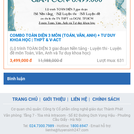
COMBO TOÀN DIỆN 3 MÔN (TOÁN, VĂN, ANH) + TƯ DUY
KHOA HỌC | THPT & V-ACT
(Lộ trình TOÀN DIỆN 3 giai đoạn Nền tảng - Luyện thi - Luyện
đề môn Toán, Văn, Anh và Tư duy khoa học)
3,499,000 đ
11,988,000 đ
Lượt mua: 631
Bình luận
TRANG CHỦ
GIỚI THIỆU
LIÊN HỆ
CHÍNH SÁCH
Cơ quan chủ quản: Công ty Cổ phần công nghệ giáo dục Thành Phát
Văn phòng: Tầng 7 - Tòa nhà Intracom - Số 82 Đường Dịch Vọng Hậu - Phường
Cầu Giấy - Hà Nội
Tel:
024.7300.7989
- Hotline:
1800.6947
- Email hỗ trợ:
lienhe@tuyensinh247.com