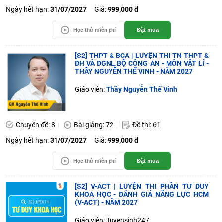
Ngày hết hạn:
31/07/2027
Giá:
999,000 đ
Học thử miễn phí
Đặt mua
[S2] THPT & BCA | LUYỆN THI TN THPT &
ĐH VÀ ĐGNL BỘ CÔNG AN - MÔN VẬT LÍ -
THẦY NGUYỄN THẾ VINH - NĂM 2027
Giáo viên:
Thầy Nguyễn Thế Vinh
Chuyên đề: 8
Bài giảng: 72
Đề thi: 61
Ngày hết hạn:
31/07/2027
Giá:
999,000 đ
Học thử miễn phí
Đặt mua
[S2] V-ACT | LUYỆN THI PHẦN TƯ DUY
KHOA HỌC - ĐÁNH GIÁ NĂNG LỰC HCM
(V-ACT) - NĂM 2027
Giáo viên: Tuyensinh247