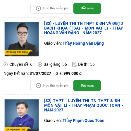
Học thử miễn phí
Đặt mua
[S2] - LUYỆN THI TN THPT & ĐH VÀ ĐGTD
BÁCH KHOA (TSA) - MÔN VẬT LÍ - THẦY
HOÀNG VĂN ĐẶNG - NĂM 2027
Giáo viên:
Thầy Hoàng Văn Đặng
Chuyên đề: 6
Bài giảng: 56
Đề thi: 56
Ngày hết hạn:
31/07/2027
Giá:
999,000 đ
Học thử miễn phí
Đặt mua
[S2] THPT | LUYỆN THI TN THPT & ĐH -
MÔN VẬT LÍ - THẦY PHẠM QUỐC TOẢN -
NĂM 2027
Giáo viên:
Thầy Phạm Quốc Toản