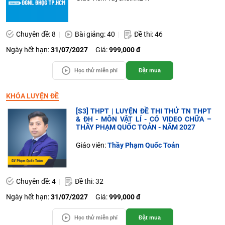
Chuyên đề: 8
Bài giảng: 40
Đề thi: 46
Ngày hết hạn:
31/07/2027
Giá:
999,000 đ
Học thử miễn phí
Đặt mua
KHÓA LUYỆN ĐỀ
[S3] THPT | LUYỆN ĐỀ THI THỬ TN THPT
& ĐH - MÔN VẬT LÍ - CÓ VIDEO CHỮA –
THẦY PHẠM QUỐC TOẢN - NĂM 2027
Giáo viên:
Thầy Phạm Quốc Toản
Chuyên đề: 4
Đề thi: 32
Ngày hết hạn:
31/07/2027
Giá:
999,000 đ
Học thử miễn phí
Đặt mua