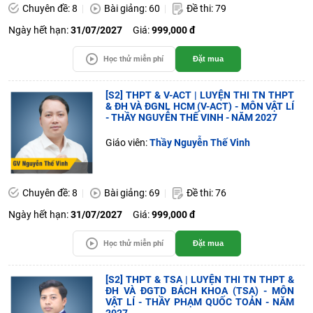
Chuyên đề: 8
Bài giảng: 60
Đề thi: 79
Ngày hết hạn:
31/07/2027
Giá:
999,000 đ
Học thử miễn phí
Đặt mua
[S2] THPT & V-ACT | LUYỆN THI TN THPT
& ĐH VÀ ĐGNL HCM (V-ACT) - MÔN VẬT LÍ
- THẦY NGUYỄN THẾ VINH - NĂM 2027
Giáo viên:
Thầy Nguyễn Thế Vinh
Chuyên đề: 8
Bài giảng: 69
Đề thi: 76
Ngày hết hạn:
31/07/2027
Giá:
999,000 đ
Học thử miễn phí
Đặt mua
[S2] THPT & TSA | LUYỆN THI TN THPT &
ĐH VÀ ĐGTD BÁCH KHOA (TSA) - MÔN
VẬT LÍ - THẦY PHẠM QUỐC TOẢN - NĂM