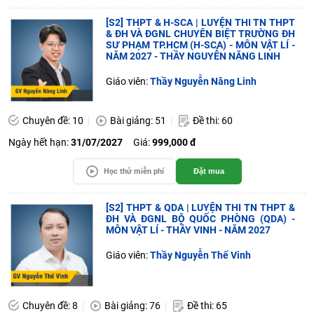
[S2] THPT & H-SCA | LUYỆN THI TN THPT
& ĐH VÀ ĐGNL CHUYÊN BIỆT TRƯỜNG ĐH
SƯ PHẠM TP.HCM (H-SCA) - MÔN VẬT LÍ -
NĂM 2027 - THẦY NGUYỄN NĂNG LINH
Giáo viên:
Thầy Nguyễn Năng Linh
Chuyên đề: 10
Bài giảng: 51
Đề thi: 60
Ngày hết hạn:
31/07/2027
Giá:
999,000 đ
Học thử miễn phí
Đặt mua
[S2] THPT & QDA | LUYỆN THI TN THPT &
ĐH VÀ ĐGNL BỘ QUỐC PHÒNG (QDA) -
MÔN VẬT LÍ - THẦY VINH - NĂM 2027
Giáo viên:
Thầy Nguyễn Thế Vinh
Chuyên đề: 8
Bài giảng: 76
Đề thi: 65