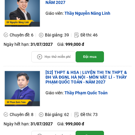
NĂM 2027
Giáo viên:
Thầy Nguyễn Năng Linh
Chuyên đề: 6
Bài giảng: 39
Đề thi: 46
Ngày hết hạn:
31/07/2027
Giá:
999,000 đ
Học thử miễn phí
Đặt mua
[S2] THPT & HSA | LUYỆN THI TN THPT &
ĐH VÀ ĐGNL HÀ NỘI - MÔN VẬT LÍ - THẦY
PHẠM QUỐC TOẢN - NĂM 2027
Giáo viên:
Thầy Phạm Quốc Toản
Chuyên đề: 8
Bài giảng: 62
Đề thi: 73
Ngày hết hạn:
31/07/2027
Giá:
999,000 đ