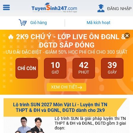
ĐĂNG NHẬP
Giỏ hàng
Mã kích hoạt
🔥 2K9 CHÚ Ý - LỚP LIVE ÔN ĐGNL &
ĐGTD SẮP ĐÓNG
ƯU ĐÃI ĐẶC BIỆT - GIẢM 50% HỌC PHÍ CHỈ CHO 300 SUẤT
10
42
39
CHỈ CÒN
GIỜ
PHÚT
GIÂY
XEM CHI TIẾT
Lộ trình SUN 2027 Môn Vật Lí - Luyện thi TN
THPT & ĐH và ĐGNL, ĐGTD dành cho 2k9
Lộ trình SUN là giải pháp luyện thi TN
THPT & ĐH và ĐGNL, ĐGTD gồm 3 giai
đoạn: