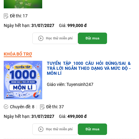
Đề thi: 17
Ngày hết hạn:
31/07/2027
Giá:
999,000 đ
Học thử miễn phí
Đặt mua
KHÓA BỔ TRỢ
TUYỂN TẬP 1000 CÂU HỎI ĐÚNG/SAI &
TRẢ LỜI NGẮN THEO DẠNG VÀ MỨC ĐỘ -
MÔN LÍ
Giáo viên: Tuyensinh247
Chuyên đề: 8
Đề thi: 37
Ngày hết hạn:
31/07/2027
Giá:
499,000 đ
Học thử miễn phí
Đặt mua