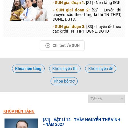
- SUN giai đoạn 1:
[S1] - Nền tảng SGK
- SUN giai đoạn 2:
[S2] - Luyện thi
chuyên sâu theo từng kì thi TN THPT,
ĐGNL, ĐGTD.
- SUN giai đoạn 3:
[S3] - Luyện đề theo
các kì thi TN THPT, ĐGNL, ĐGTD
Chi tiết về SUN
Khóa nền tảng
Khóa luyện thi
Khóa luyện đề
Khóa bổ trợ
KHÓA NỀN TẢNG
[S1] - VẬT LÍ 12 - THẦY NGUYỄN THẾ VINH
- NĂM 2027