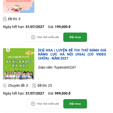
Đề thi: 5
Ngày hết hạn:
31/07/2027
Giá:
199,000 đ
Học thử miễn phí
Đặt mua
[S3] HSA | LUYỆN ĐỀ THI THỬ ĐÁNH GIÁ
NĂNG LỰC HÀ NỘI (HSA) (CÓ VIDEO
CHỮA) - NĂM 2027
Giáo viên: Tuyensinh247
Chuyên đề: 3
Đề thi: 25
Ngày hết hạn:
31/07/2027
Giá:
999,000 đ
Học thử miễn phí
Đặt mua