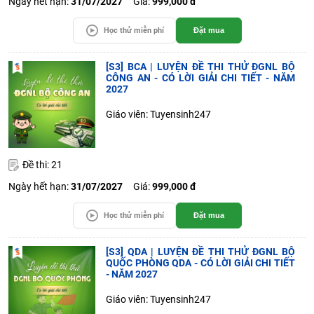
Ngày hết hạn:
31/07/2027
Giá:
999,000 đ
Học thử miễn phí
Đặt mua
[S3] BCA | LUYỆN ĐỀ THI THỬ ĐGNL BỘ
CÔNG AN - CÓ LỜI GIẢI CHI TIẾT - NĂM
2027
Giáo viên: Tuyensinh247
Đề thi: 21
Ngày hết hạn:
31/07/2027
Giá:
999,000 đ
Học thử miễn phí
Đặt mua
[S3] QDA | LUYỆN ĐỀ THI THỬ ĐGNL BỘ
QUỐC PHÒNG QDA - CÓ LỜI GIẢI CHI TIẾT
- NĂM 2027
Giáo viên: Tuyensinh247