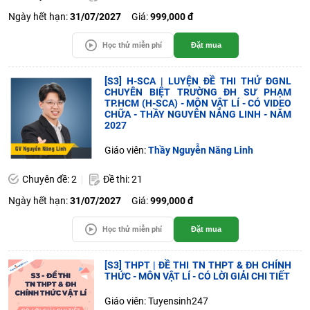
Ngày hết hạn:
31/07/2027
Giá:
999,000 đ
Học thử miễn phí
Đặt mua
[S3] H-SCA | LUYỆN ĐỀ THI THỬ ĐGNL
CHUYÊN BIỆT TRƯỜNG ĐH SƯ PHẠM
TP.HCM (H-SCA) - MÔN VẬT LÍ - CÓ VIDEO
CHỮA - THẦY NGUYỄN NĂNG LINH - NĂM
2027
Giáo viên:
Thầy Nguyễn Năng Linh
Chuyên đề: 2
Đề thi: 21
Ngày hết hạn:
31/07/2027
Giá:
999,000 đ
Học thử miễn phí
Đặt mua
[S3] THPT | ĐỀ THI TN THPT & ĐH CHÍNH
THỨC - MÔN VẬT LÍ - CÓ LỜI GIẢI CHI TIẾT
Giáo viên: Tuyensinh247