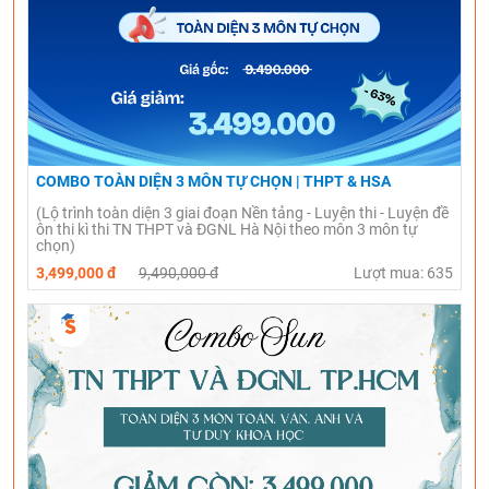
COMBO TOÀN DIỆN 3 MÔN TỰ CHỌN | THPT & HSA
(Lộ trình toàn diện 3 giai đoạn Nền tảng - Luyện thi - Luyện đề
ôn thi kì thi TN THPT và ĐGNL Hà Nội theo môn 3 môn tự
chọn)
3,499,000 đ
9,490,000 đ
Lượt mua: 635