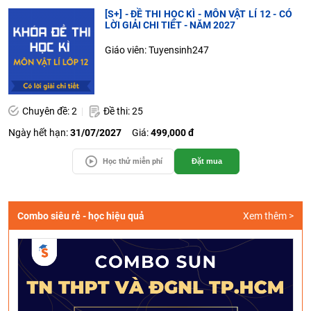
[S+] - ĐỀ THI HỌC KÌ - MÔN VẬT LÍ 12 - CÓ
LỜI GIẢI CHI TIẾT - NĂM 2027
Giáo viên: Tuyensinh247
Chuyên đề: 2
Đề thi: 25
Ngày hết hạn:
31/07/2027
Giá:
499,000 đ
Học thử miễn phí
Đặt mua
Combo siêu rẻ - học hiệu quả
Xem thêm >