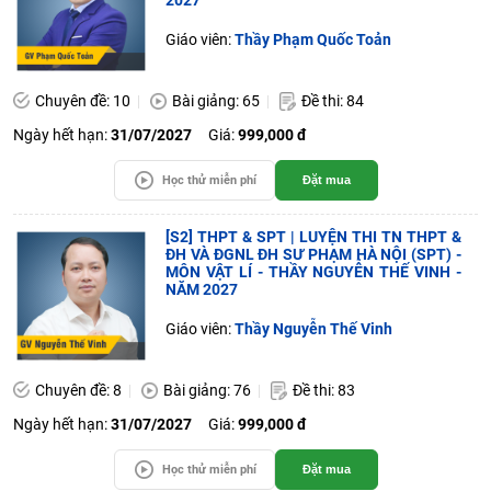
2027
Giáo viên:
Thầy Phạm Quốc Toản
Chuyên đề: 10
Bài giảng: 65
Đề thi: 84
Ngày hết hạn:
31/07/2027
Giá:
999,000 đ
Học thử miễn phí
Đặt mua
[S2] THPT & SPT | LUYỆN THI TN THPT &
ĐH VÀ ĐGNL ĐH SƯ PHẠM HÀ NỘI (SPT) -
MÔN VẬT LÍ - THẦY NGUYỄN THẾ VINH -
NĂM 2027
Giáo viên:
Thầy Nguyễn Thế Vinh
Chuyên đề: 8
Bài giảng: 76
Đề thi: 83
Ngày hết hạn:
31/07/2027
Giá:
999,000 đ
Học thử miễn phí
Đặt mua