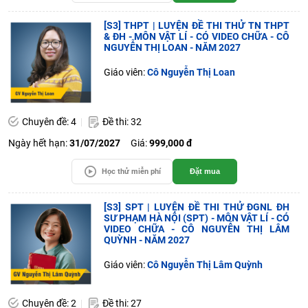
[S3] THPT | LUYỆN ĐỀ THI THỬ TN THPT
& ĐH - MÔN VẬT LÍ - CÓ VIDEO CHỮA - CÔ
NGUYỄN THỊ LOAN - NĂM 2027
Giáo viên:
Cô Nguyễn Thị Loan
Chuyên đề: 4
Đề thi: 32
Ngày hết hạn:
31/07/2027
Giá:
999,000 đ
Học thử miễn phí
Đặt mua
[S3] SPT | LUYỆN ĐỀ THI THỬ ĐGNL ĐH
SƯ PHẠM HÀ NỘI (SPT) - MÔN VẬT LÍ - CÓ
VIDEO CHỮA - CÔ NGUYỄN THỊ LÂM
QUỲNH - NĂM 2027
Giáo viên:
Cô Nguyễn Thị Lâm Quỳnh
Chuyên đề: 2
Đề thi: 27