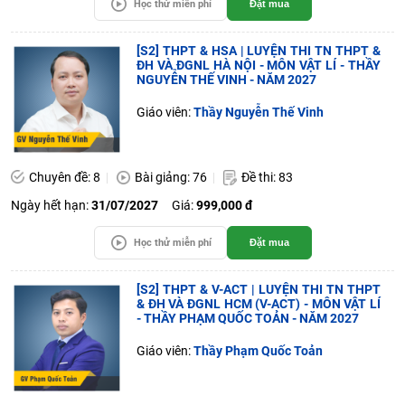
Học thử miễn phí
Đặt mua
[S2] THPT & HSA | LUYỆN THI TN THPT &
ĐH VÀ ĐGNL HÀ NỘI - MÔN VẬT LÍ - THẦY
NGUYỄN THẾ VINH - NĂM 2027
Giáo viên:
Thầy Nguyễn Thế Vinh
Chuyên đề: 8
Bài giảng: 76
Đề thi: 83
Ngày hết hạn:
31/07/2027
Giá:
999,000 đ
Học thử miễn phí
Đặt mua
[S2] THPT & V-ACT | LUYỆN THI TN THPT
& ĐH VÀ ĐGNL HCM (V-ACT) - MÔN VẬT LÍ
- THẦY PHẠM QUỐC TOẢN - NĂM 2027
Giáo viên:
Thầy Phạm Quốc Toản