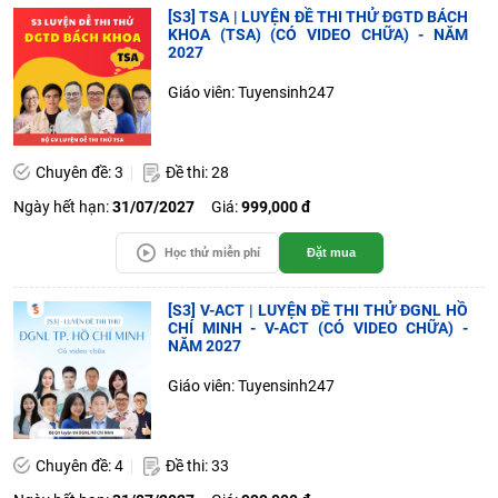
[S3] TSA | LUYỆN ĐỀ THI THỬ ĐGTD BÁCH
KHOA (TSA) (CÓ VIDEO CHỮA) - NĂM
2027
Giáo viên: Tuyensinh247
Chuyên đề: 3
Đề thi: 28
Ngày hết hạn:
31/07/2027
Giá:
999,000 đ
Học thử miễn phí
Đặt mua
[S3] V-ACT | LUYỆN ĐỀ THI THỬ ĐGNL HỒ
CHÍ MINH - V-ACT (CÓ VIDEO CHỮA) -
NĂM 2027
Giáo viên: Tuyensinh247
Chuyên đề: 4
Đề thi: 33