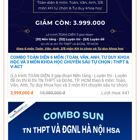
COMBO TOÀN DIỆN 6 MÔN (TOÁN, VĂN, ANH, TƯ DUY KHOA
HỌC VÀ 3 MÔN KHOA HỌC CHUYÊN SÂU TỰ CHỌN | THPT &
V-ACT
(Lộ trình TOÀN DIỆN 3 giai đoạn Nền tảng - Luyện thi - Luyện
đề ôn thi kì thi TN THPT và ĐGNL TP. HCM theo 6 môn: Toán,
Văn, Anh, Tư duy khoa học và 3 môn KH chuyên sâu tự chọn)
3,999,000 đ
19,980,000 đ
Lượt mua: 641