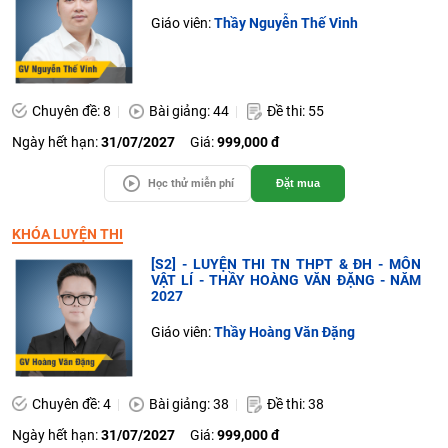
Giáo viên:
Thầy Nguyễn Thế Vinh
Chuyên đề: 8
Bài giảng: 44
Đề thi: 55
Ngày hết hạn:
31/07/2027
Giá:
999,000 đ
Học thử miễn phí
Đặt mua
KHÓA LUYỆN THI
[S2] - LUYỆN THI TN THPT & ĐH - MÔN
VẬT LÍ - THẦY HOÀNG VĂN ĐẶNG - NĂM
2027
Giáo viên:
Thầy Hoàng Văn Đặng
Chuyên đề: 4
Bài giảng: 38
Đề thi: 38
Ngày hết hạn:
31/07/2027
Giá:
999,000 đ