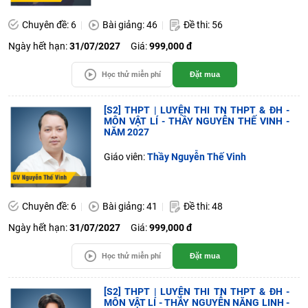
Chuyên đề: 6
Bài giảng: 46
Đề thi: 56
Ngày hết hạn:
31/07/2027
Giá:
999,000 đ
Học thử miễn phí
Đặt mua
[S2] THPT | LUYỆN THI TN THPT & ĐH -
MÔN VẬT LÍ - THẦY NGUYỄN THẾ VINH -
NĂM 2027
Giáo viên:
Thầy Nguyễn Thế Vinh
Chuyên đề: 6
Bài giảng: 41
Đề thi: 48
Ngày hết hạn:
31/07/2027
Giá:
999,000 đ
Học thử miễn phí
Đặt mua
[S2] THPT | LUYỆN THI TN THPT & ĐH -
MÔN VẬT LÍ - THẦY NGUYỄN NĂNG LINH -