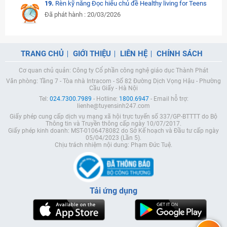
19.
Rèn kỹ năng Đọc hiểu chủ đề Healthy living for Teens
Đã phát hành : 20/03/2026
TRANG CHỦ
GIỚI THIỆU
LIÊN HỆ
CHÍNH SÁCH
Cơ quan chủ quản: Công ty Cổ phần công nghệ giáo dục Thành Phát
Văn phòng: Tầng 7 - Tòa nhà Intracom - Số 82 Đường Dịch Vọng Hậu - Phường
Cầu Giấy - Hà Nội
Tel:
024.7300.7989
- Hotline:
1800.6947
- Email hỗ trợ:
lienhe@tuyensinh247.com
Giấy phép cung cấp dịch vụ mạng xã hội trực tuyến số 337/GP-BTTTT do Bộ
Thông tin và Truyền thông cấp ngày 10/07/2017.
Giấy phép kinh doanh: MST-0106478082 do Sở Kế hoạch và Đầu tư cấp ngày
05/04/2023 (Lần 5).
Chịu trách nhiệm nội dung: Phạm Đức Tuệ.
Tải ứng dụng