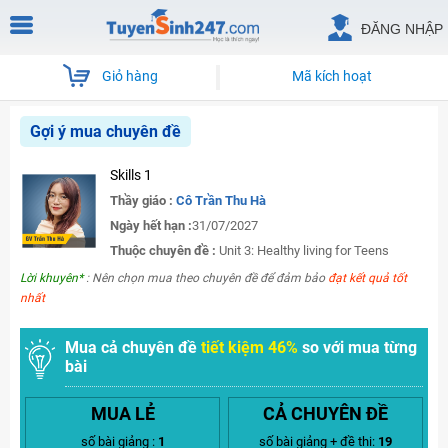
ĐĂNG NHẬP
Giỏ hàng
Mã kích hoạt
Gợi ý mua chuyên đề
Skills 1
Thầy giáo :
Cô Trần Thu Hà
Ngày hết hạn :
31/07/2027
Thuộc chuyên đề :
Unit 3: Healthy living for Teens
Lời khuyên*
: Nên chọn mua theo chuyên đề để đảm bảo
đạt kết quả tốt
nhất
Mua cả chuyên đề
tiết kiệm 46%
so với mua từng
bài
MUA LẺ
CẢ CHUYÊN ĐỀ
số bài giảng :
1
số bài giảng + đề thi:
19