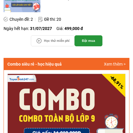
Chuyên đề: 2
Đề thi: 20
Ngày hết hạn:
31/07/2027
Giá:
499,000 đ
Học thử miễn phí
Đặt mua
Combo siêu rẻ - học hiệu quả
Xem thêm >