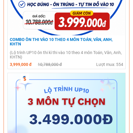
COMBO ÔN THI VÀO 10 THEO 4 MÔN TOÁN, VĂN, ANH,
KHTN
(Lộ trình UP10 ôn thi kì thi vào 10 theo 4 môn Toán, Văn, Anh,
KHTN)
3,999,000 đ
10,788,000 đ
Lượt mua: 554