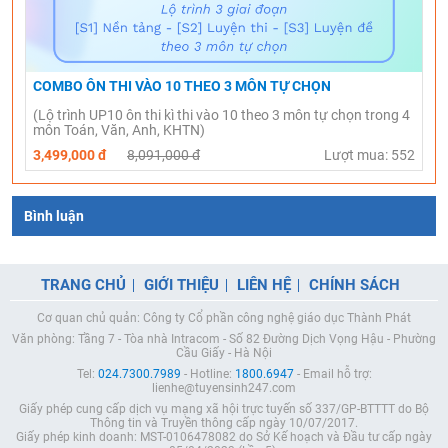
COMBO ÔN THI VÀO 10 THEO 3 MÔN TỰ CHỌN
(Lộ trình UP10 ôn thi kì thi vào 10 theo 3 môn tự chọn trong 4
môn Toán, Văn, Anh, KHTN)
3,499,000 đ
8,091,000 đ
Lượt mua: 552
Bình luận
TRANG CHỦ
GIỚI THIỆU
LIÊN HỆ
CHÍNH SÁCH
Cơ quan chủ quản: Công ty Cổ phần công nghệ giáo dục Thành Phát
Văn phòng: Tầng 7 - Tòa nhà Intracom - Số 82 Đường Dịch Vọng Hậu - Phường
Cầu Giấy - Hà Nội
Tel:
024.7300.7989
- Hotline:
1800.6947
- Email hỗ trợ:
lienhe@tuyensinh247.com
Giấy phép cung cấp dịch vụ mạng xã hội trực tuyến số 337/GP-BTTTT do Bộ
Thông tin và Truyền thông cấp ngày 10/07/2017.
Giấy phép kinh doanh: MST-0106478082 do Sở Kế hoạch và Đầu tư cấp ngày