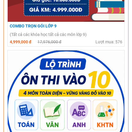
COMBO TRỌN GÓI LỚP 9
(Tất cả các khóa học tất cả các môn lớp 9)
4,999,000 đ
17,976,000 đ
Lượt mua: 576