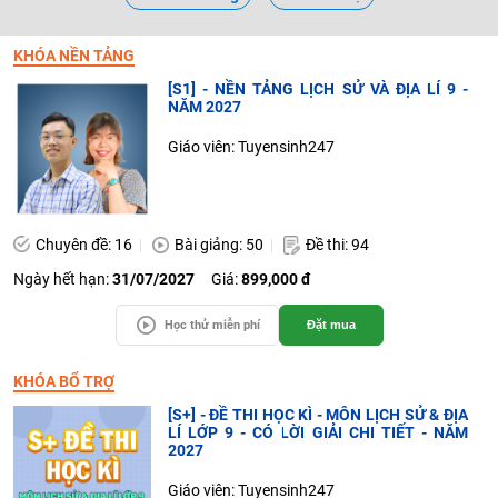
KHÓA NỀN TẢNG
[S1] - NỀN TẢNG LỊCH SỬ VÀ ĐỊA LÍ 9 -
NĂM 2027
Giáo viên: Tuyensinh247
Chuyên đề: 16
Bài giảng: 50
Đề thi: 94
Ngày hết hạn:
31/07/2027
Giá:
899,000 đ
Học thử miễn phí
Đặt mua
KHÓA BỔ TRỢ
[S+] - ĐỀ THI HỌC KÌ - MÔN LỊCH SỬ & ĐỊA
LÍ LỚP 9 - CÓ LỜI GIẢI CHI TIẾT - NĂM
2027
Giáo viên: Tuyensinh247