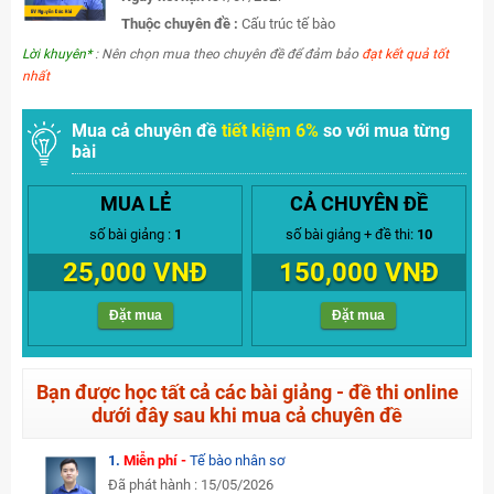
Thuộc chuyên đề :
Cấu trúc tế bào
Lời khuyên*
: Nên chọn mua theo chuyên đề để đảm bảo
đạt kết quả tốt
nhất
Mua cả chuyên đề
tiết kiệm 6%
so với mua từng
bài
MUA LẺ
CẢ CHUYÊN ĐỀ
số bài giảng :
1
số bài giảng + đề thi:
10
25,000 VNĐ
150,000 VNĐ
Đặt mua
Đặt mua
Bạn được học tất cả các bài giảng - đề thi online
dưới đây sau khi mua cả chuyên đề
1.
Miễn phí -
Tế bào nhân sơ
Đã phát hành : 15/05/2026