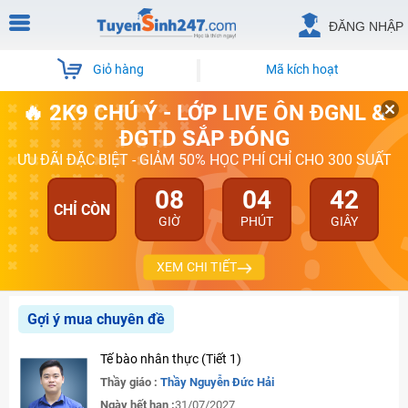
ĐĂNG NHẬP
Giỏ hàng
Mã kích hoạt
🔥 2K9 CHÚ Ý - LỚP LIVE ÔN ĐGNL &
ĐGTD SẮP ĐÓNG
ƯU ĐÃI ĐẶC BIỆT - GIẢM 50% HỌC PHÍ CHỈ CHO 300 SUẤT
08
04
42
CHỈ CÒN
GIỜ
PHÚT
GIÂY
XEM CHI TIẾT
Gợi ý mua chuyên đề
Tế bào nhân thực (Tiết 1)
Thầy giáo :
Thầy Nguyễn Đức Hải
Ngày hết hạn :
31/07/2027