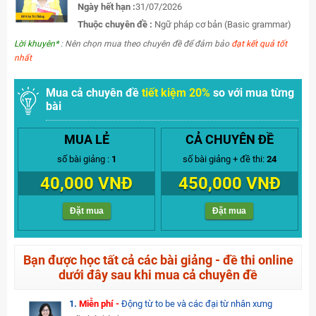
Ngày hết hạn :
31/07/2026
Thuộc chuyên đề :
Ngữ pháp cơ bản (Basic grammar)
Lời khuyên*
: Nên chọn mua theo chuyên đề để đảm bảo
đạt kết quả tốt
nhất
Mua cả chuyên đề
tiết kiệm 20%
so với mua từng
bài
MUA LẺ
CẢ CHUYÊN ĐỀ
số bài giảng :
1
số bài giảng + đề thi:
24
40,000 VNĐ
450,000 VNĐ
Đặt mua
Đặt mua
Bạn được học tất cả các bài giảng - đề thi online
dưới đây sau khi mua cả chuyên đề
1.
Miễn phí -
Động từ to be và các đại từ nhân xưng