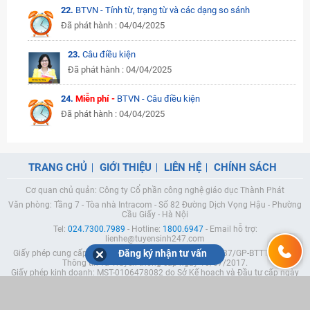
22.
BTVN - Tính từ, trạng từ và các dạng so sánh
Đã phát hành : 04/04/2025
23.
Câu điều kiện
Đã phát hành : 04/04/2025
24.
Miễn phí -
BTVN - Câu điều kiện
Đã phát hành : 04/04/2025
TRANG CHỦ
GIỚI THIỆU
LIÊN HỆ
CHÍNH SÁCH
Cơ quan chủ quản: Công ty Cổ phần công nghệ giáo dục Thành Phát
Văn phòng: Tầng 7 - Tòa nhà Intracom - Số 82 Đường Dịch Vọng Hậu - Phường
Cầu Giấy - Hà Nội
Tel:
024.7300.7989
- Hotline:
1800.6947
- Email hỗ trợ:
lienhe@tuyensinh247.com
Đăng ký nhận tư vấn
Giấy phép cung cấp dịch vụ mạng xã hội trực tuyến số 337/GP-BTTTT do Bộ
Thông tin và Truyền thông cấp ngày 10/07/2017.
Giấy phép kinh doanh: MST-0106478082 do Sở Kế hoạch và Đầu tư cấp ngày
05/04/2023 (Lần 5).
Chịu trách nhiệm nội dung: Phạm Đức Tuệ.