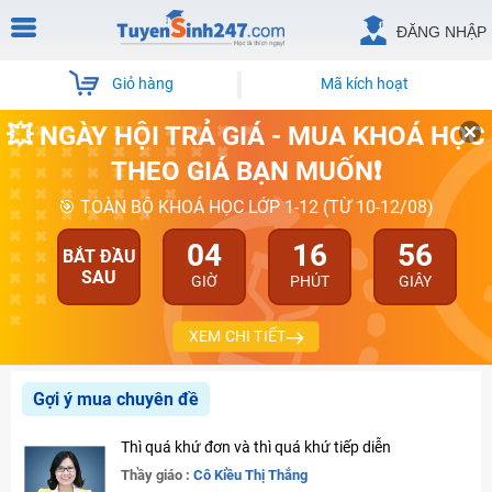
ĐĂNG NHẬP
Giỏ hàng
Mã kích hoạt
💥 NGÀY HỘI TRẢ GIÁ - MUA KHOÁ HỌC
THEO GIÁ BẠN MUỐN❗
🎯 TOÀN BỘ KHOÁ HỌC LỚP 1-12 (TỪ 10-12/08)
04
16
55
BẮT ĐẦU
SAU
GIỜ
PHÚT
GIÂY
XEM CHI TIẾT
Gợi ý mua chuyên đề
Thì quá khứ đơn và thì quá khứ tiếp diễn
Thầy giáo :
Cô Kiều Thị Thắng