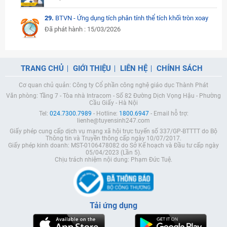
29.
BTVN - Ứng dụng tích phân tính thể tích khối tròn xoay
Đã phát hành : 15/03/2026
TRANG CHỦ
GIỚI THIỆU
LIÊN HỆ
CHÍNH SÁCH
Cơ quan chủ quản: Công ty Cổ phần công nghệ giáo dục Thành Phát
Văn phòng: Tầng 7 - Tòa nhà Intracom - Số 82 Đường Dịch Vọng Hậu - Phường
Cầu Giấy - Hà Nội
Tel:
024.7300.7989
- Hotline:
1800.6947
- Email hỗ trợ:
lienhe@tuyensinh247.com
Giấy phép cung cấp dịch vụ mạng xã hội trực tuyến số 337/GP-BTTTT do Bộ
Thông tin và Truyền thông cấp ngày 10/07/2017.
Giấy phép kinh doanh: MST-0106478082 do Sở Kế hoạch và Đầu tư cấp ngày
05/04/2023 (Lần 5).
Chịu trách nhiệm nội dung: Phạm Đức Tuệ.
Tải ứng dụng