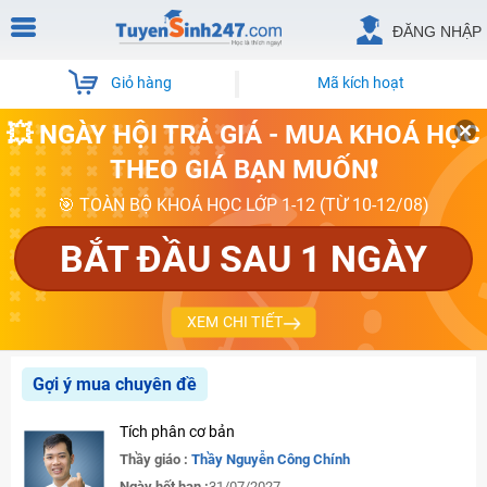
ĐĂNG NHẬP
Giỏ hàng
Mã kích hoạt
💥 NGÀY HỘI TRẢ GIÁ - MUA KHOÁ HỌC
THEO GIÁ BẠN MUỐN❗
🎯 TOÀN BỘ KHOÁ HỌC LỚP 1-12 (TỪ 10-12/08)
BẮT ĐẦU SAU 1 NGÀY
XEM CHI TIẾT
Gợi ý mua chuyên đề
Tích phân cơ bản
Thầy giáo :
Thầy Nguyễn Công Chính
Ngày hết hạn :
31/07/2027