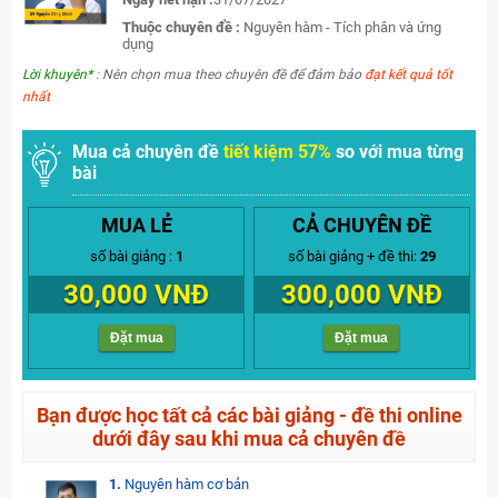
Thuộc chuyên đề :
Nguyên hàm - Tích phân và ứng
dụng
Lời khuyên*
: Nên chọn mua theo chuyên đề để đảm bảo
đạt kết quả tốt
nhất
Mua cả chuyên đề
tiết kiệm 57%
so với mua từng
bài
MUA LẺ
CẢ CHUYÊN ĐỀ
số bài giảng :
1
số bài giảng + đề thi:
29
30,000 VNĐ
300,000 VNĐ
Đặt mua
Đặt mua
Bạn được học tất cả các bài giảng - đề thi online
dưới đây sau khi mua cả chuyên đề
1.
Nguyên hàm cơ bản