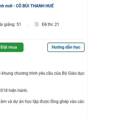
rình mới - CÔ BÙI THANH HUẾ
ài giảng: 51
Đề thi: 21
Hướng dẫn học
Đặt mua
o khung chương trình yêu cầu của Bộ Giáo dục
2018 hiện hành.
t âm và dự án học tập được lồng ghép vào các