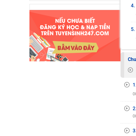
4.
5.
Chu
1
0
2
0
3