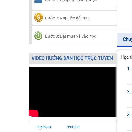
Bước 2: Nạp tiền để mua
Bước 3: Đặt mua và vào học
Chu
Học t
VIDEO HƯỚNG DẪN HỌC TRỰC TUYẾN
1.
2.
3.
Facebook
Youtube