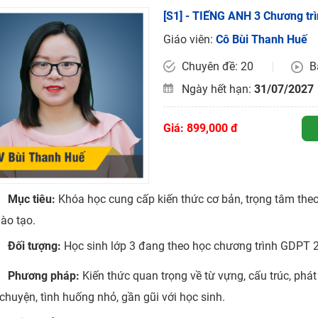
[S1] - TIẾNG ANH 3 Chương t
H ít nhất 25 điểm
Giáo viên:
Cô Bùi Thanh Huế
 Tuyensinh247 (Từ 16-18/07/2025)
Chuyên đề: 20
B
Ngày hết hạn:
31/07/2027
năm 2018
Giá: 899,000 đ
g lai!
 viên giỏi và nổi tiếng
Mục tiêu:
Khóa học cung cấp kiến thức cơ bản, trọng tâm the
ào tạo.
Đối tượng:
Học sinh lớp 3 đang theo học chương trình GDPT 
Phương pháp:
Kiến thức quan trọng về từ vựng, cấu trúc, phá
chuyện, tình huống nhỏ, gần gũi với học sinh.