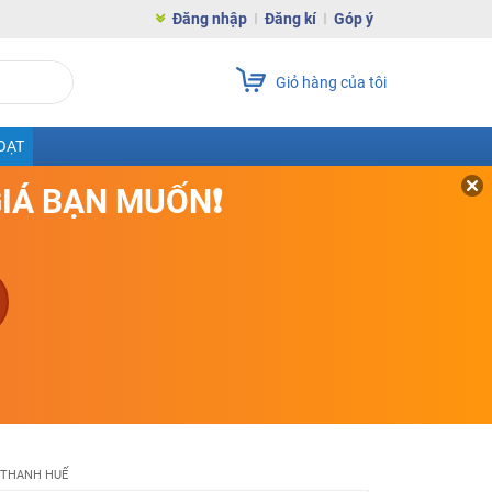
Đăng nhập
Đăng kí
Góp ý
Giỏ hàng của tôi
OẠT
GIÁ BẠN MUỐN❗
ÙI THANH HUẾ