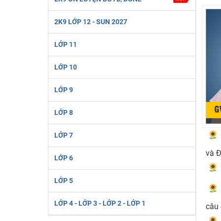
Học online lớp 2 với thầy cô giáo giỏi, nổi tiếng
2K9 LỚP 12 - SUN 2027
2K6! Lộ Trình Sun 2024 - Ba bước luyện thi TN THPT - Đ
Hot! Lễ hội đồng giá 449K - 499K toàn bộ khoá học tại
LỚP 11
Khuyến Mãi Khoá Học 1K Chỉ Từ 11-13/09/2024
LỚP 10
Đồng giá khóa học 499K - 399K (13/11-15/11)
Khai giảng các khóa lớp 9 Toán - Lý - Hóa - Văn - Anh 
LỚP 9
Khai giảng khóa Ngữ văn 7 - xây nền vững chắc cho tươn
LỚP 8
Luyện thi vào lớp 10 môn Toán, Văn, Hóa, Anh, Lý với giáo
LỚP 7
và Đ
LỚP 6
LỚP 5
LỚP 4 - LỚP 3 - LỚP 2 - LỚP 1
câu 