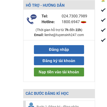
HỖ TRỢ - HƯỚNG DẪN
Tel:
024.7300.7989
Hotline:
1800.6947
(Thời gian hỗ trợ từ
7h
đến
22h
)
Email:
lienhe@tuyensinh247.com
Đăng nhập
Đăng ký tài khoản
Nạp tiền vào tài khoản
CÁC BƯỚC ĐĂNG KÍ HỌC
Bước 1: Đăng ký - đăng nhập