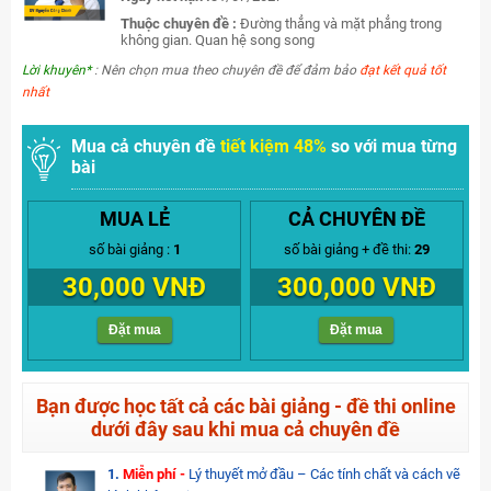
Thuộc chuyên đề :
Đường thẳng và mặt phẳng trong
không gian. Quan hệ song song
Lời khuyên*
: Nên chọn mua theo chuyên đề để đảm bảo
đạt kết quả tốt
nhất
Mua cả chuyên đề
tiết kiệm 48%
so với mua từng
bài
MUA LẺ
CẢ CHUYÊN ĐỀ
số bài giảng :
1
số bài giảng + đề thi:
29
30,000 VNĐ
300,000 VNĐ
Đặt mua
Đặt mua
Bạn được học tất cả các bài giảng - đề thi online
dưới đây sau khi mua cả chuyên đề
1.
Miễn phí -
Lý thuyết mở đầu – Các tính chất và cách vẽ