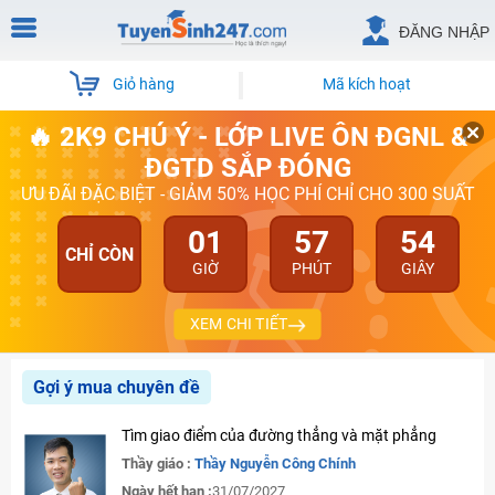
ĐĂNG NHẬP
Giỏ hàng
Mã kích hoạt
🔥 2K9 CHÚ Ý - LỚP LIVE ÔN ĐGNL &
ĐGTD SẮP ĐÓNG
ƯU ĐÃI ĐẶC BIỆT - GIẢM 50% HỌC PHÍ CHỈ CHO 300 SUẤT
01
57
54
CHỈ CÒN
GIỜ
PHÚT
GIÂY
XEM CHI TIẾT
Gợi ý mua chuyên đề
Tìm giao điểm của đường thẳng và mặt phẳng
Thầy giáo :
Thầy Nguyễn Công Chính
Ngày hết hạn :
31/07/2027