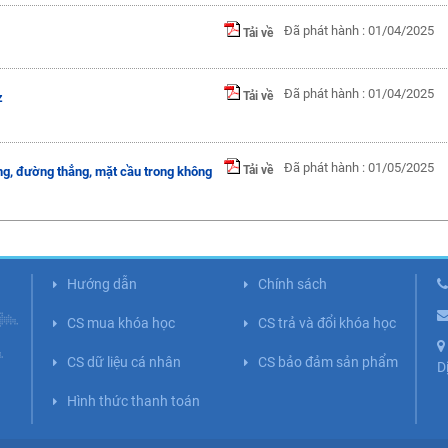
Đã phát hành : 01/04/2025
Tải về
Đã phát hành : 01/04/2025
Tải về
z
Đã phát hành : 01/05/2025
Tải về
ng, đường thẳng, mặt cầu trong không
Hướng dẫn
Chính sách
CS mua khóa học
CS trả và đổi khóa học
CS dữ liệu cá nhân
CS bảo đảm sản phẩm
D
Hình thức thanh toán