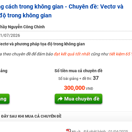
g cách trong không gian - Chuyên đề: Vectơ và
độ trong không gian
H ít nhất 25 điểm
 Tuyensinh247 (Từ 16-18/07/2025)
hầy Nguyễn Công Chính
1/07/2026
ectơ và phương pháp tọa độ trong không gian
năm 2018
ua theo chuyên đề để đảm bảo
đạt kết quả tốt nhất
cũng như
tiết kiệm 65 
g lai!
 viên giỏi và nổi tiếng
iảng
Số tiền mua cả chuyên đề
37
Số bài giảng + đề thi:
300,000
VNĐ
ảng
Mua chuyên đề
I ĐÂY SAU KHI MUA CẢ CHUYÊN ĐỀ
Đã phát hành : 01/04/2025