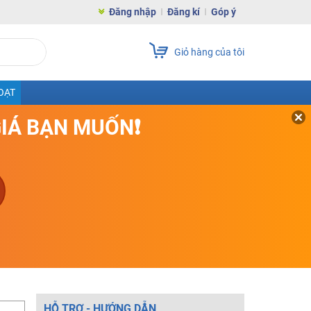
Đăng nhập
Đăng kí
Góp ý
Giỏ hàng của tôi
OẠT
GIÁ BẠN MUỐN❗
HỖ TRỢ - HƯỚNG DẪN