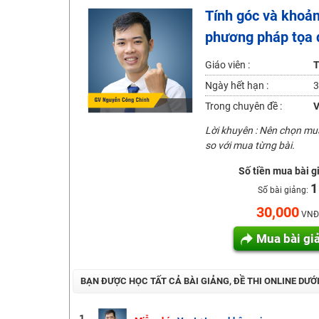
Tính góc và khoản
Học online lớp 2 với thầy cô giáo giỏi, nổi tiếng
phương pháp tọa 
2K6! Lộ Trình Sun 2024 - Ba bước luyện thi TN THPT - Đ
Hot! Lễ hội đồng giá 449K - 499K toàn bộ khoá học tại
Giáo viên :
T
Khuyến Mãi Khoá Học 1K Chỉ Từ 11-13/09/2024
Ngày hết hạn :
3
Đồng giá khóa học 499K - 399K (13/11-15/11)
Trong chuyên đề :
V
Khai giảng các khóa lớp 9 Toán - Lý - Hóa - Văn - Anh 
Lời khuyên : Nên chọn m
so với mua từng bài.
Khai giảng khóa Ngữ văn 7 - xây nền vững chắc cho tươn
Luyện thi vào lớp 10 môn Toán, Văn, Hóa, Anh, Lý với giáo
Số tiền mua bài g
1
Số bài giảng:
30,000
VNĐ
Mua bài gi
BẠN ĐƯỢC HỌC TẤT CẢ BÀI GIẢNG, ĐỀ THI ONLINE DƯỚ
1.