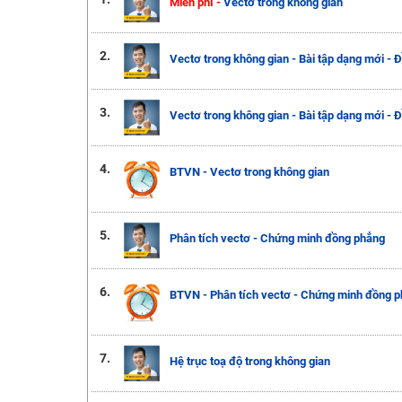
Miễn phí -
Vectơ trong không gian
2.
Vectơ trong không gian - Bài tập dạng mới - Đ
3.
Vectơ trong không gian - Bài tập dạng mới - Đ
4.
BTVN - Vectơ trong không gian
5.
Phân tích vectơ - Chứng minh đồng phẳng
6.
BTVN - Phân tích vectơ - Chứng minh đồng 
7.
Hệ trục toạ độ trong không gian