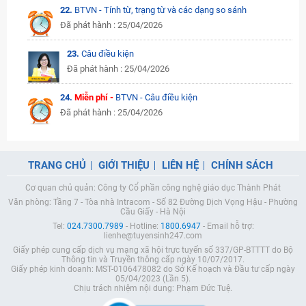
22.
BTVN - Tính từ, trạng từ và các dạng so sánh
Đã phát hành : 25/04/2026
23.
Câu điều kiện
Đã phát hành : 25/04/2026
24.
Miễn phí -
BTVN - Câu điều kiện
Đã phát hành : 25/04/2026
TRANG CHỦ
GIỚI THIỆU
LIÊN HỆ
CHÍNH SÁCH
Cơ quan chủ quản: Công ty Cổ phần công nghệ giáo dục Thành Phát
Văn phòng: Tầng 7 - Tòa nhà Intracom - Số 82 Đường Dịch Vọng Hậu - Phường
Cầu Giấy - Hà Nội
Tel:
024.7300.7989
- Hotline:
1800.6947
- Email hỗ trợ:
lienhe@tuyensinh247.com
Giấy phép cung cấp dịch vụ mạng xã hội trực tuyến số 337/GP-BTTTT do Bộ
Thông tin và Truyền thông cấp ngày 10/07/2017.
Giấy phép kinh doanh: MST-0106478082 do Sở Kế hoạch và Đầu tư cấp ngày
05/04/2023 (Lần 5).
Chịu trách nhiệm nội dung: Phạm Đức Tuệ.