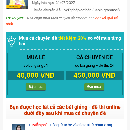
Ngày hết hạn :
31/07/2027
Thuộc chuyên đề :
Ngữ pháp cơ bản (Basic grammar)
Lời khuyên*
: Nên chọn mua theo chuyên đề để đảm bảo
đạt kết quả tốt
nhất
Mua cả chuyên đề
tiết kiệm 20%
so với mua từng
bài
MUA LẺ
CẢ CHUYÊN ĐỀ
số bài giảng :
1
số bài giảng + đề thi:
24
40,000 VNĐ
450,000 VNĐ
Đặt mua
Đặt mua
Bạn được học tất cả các bài giảng - đề thi online
dưới đây sau khi mua cả chuyên đề
1.
Miễn phí -
Động từ to be và các đại từ nhân xưng