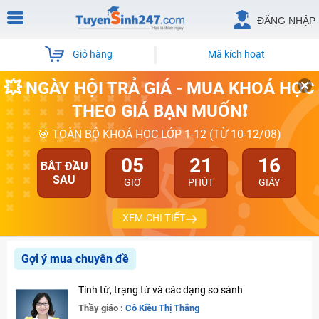
ĐĂNG NHẬP
Giỏ hàng
Mã kích hoạt
💥 NGÀY HỘI TRẢ GIÁ - MUA KHOÁ HỌC
THEO GIÁ BẠN MUỐN❗
🎯 TOÀN BỘ KHOÁ HỌC LỚP 1-12 (TỪ 10-12/08)
05
21
16
BẮT ĐẦU
SAU
GIỜ
PHÚT
GIÂY
XEM CHI TIẾT
Gợi ý mua chuyên đề
Tính từ, trạng từ và các dạng so sánh
Thầy giáo :
Cô Kiều Thị Thắng