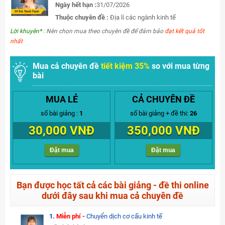
Ngày hết hạn :
31/07/2026
Thuộc chuyên đề :
Địa lí các ngành kinh tế
Lời khuyên*
: Nên chọn mua theo chuyên đề để đảm bảo
đạt kết quả tốt
nhất
Mua cả chuyên đề
tiết kiệm 35%
so với mua từng
bài
MUA LẺ
CẢ CHUYÊN ĐỀ
số bài giảng :
1
số bài giảng + đề thi:
26
30,000 VNĐ
350,000 VNĐ
Đặt mua
Đặt mua
Bạn được học tất cả các bài giảng - đề thi online
dưới đây sau khi mua cả chuyên đề
1.
Miễn phí -
Chuyển dịch cơ cấu kinh tế