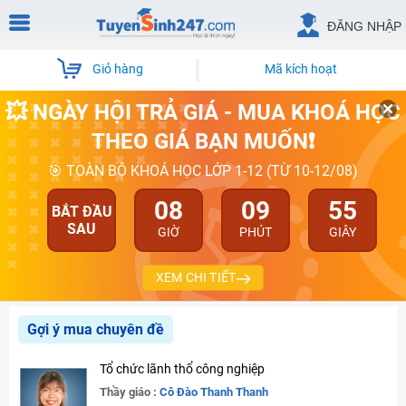
ĐĂNG NHẬP
Giỏ hàng
Mã kích hoạt
💥 NGÀY HỘI TRẢ GIÁ - MUA KHOÁ HỌC
THEO GIÁ BẠN MUỐN❗
🎯 TOÀN BỘ KHOÁ HỌC LỚP 1-12 (TỪ 10-12/08)
08
09
54
BẮT ĐẦU
SAU
GIỜ
PHÚT
GIÂY
XEM CHI TIẾT
Gợi ý mua chuyên đề
Tổ chức lãnh thổ công nghiệp
Thầy giáo :
Cô Đào Thanh Thanh