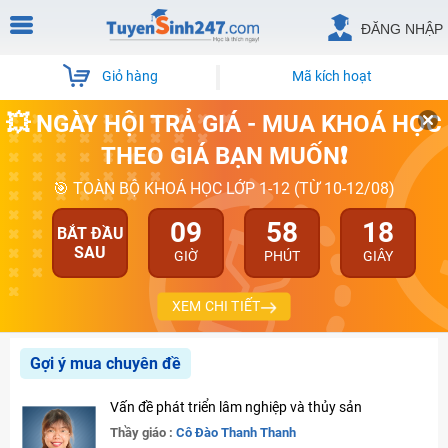
ĐĂNG NHẬP
Giỏ hàng
Mã kích hoạt
💥 NGÀY HỘI TRẢ GIÁ - MUA KHOÁ HỌC
THEO GIÁ BẠN MUỐN❗
🎯 TOÀN BỘ KHOÁ HỌC LỚP 1-12 (TỪ 10-12/08)
09
58
18
BẮT ĐẦU
SAU
GIỜ
PHÚT
GIÂY
XEM CHI TIẾT
Gợi ý mua chuyên đề
Vấn đề phát triển lâm nghiệp và thủy sản
Thầy giáo :
Cô Đào Thanh Thanh