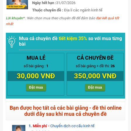
Ngày hết hạn :
31/07/2026
Thuộc chuyên đề :
Địa lí các ngành kinh tế
Lời khuyên*
: Nên chọn mua theo chuyên đề để đảm bảo
đạt kết quả tốt
nhất
Mua cả chuyên đề
tiết kiệm 35%
so với mua từng
bài
MUA LẺ
CẢ CHUYÊN ĐỀ
số bài giảng :
1
số bài giảng + đề thi:
26
30,000 VNĐ
350,000 VNĐ
Đặt mua
Đặt mua
Bạn được học tất cả các bài giảng - đề thi online
dưới đây sau khi mua cả chuyên đề
1.
Miễn phí -
Chuyển dịch cơ cấu kinh tế