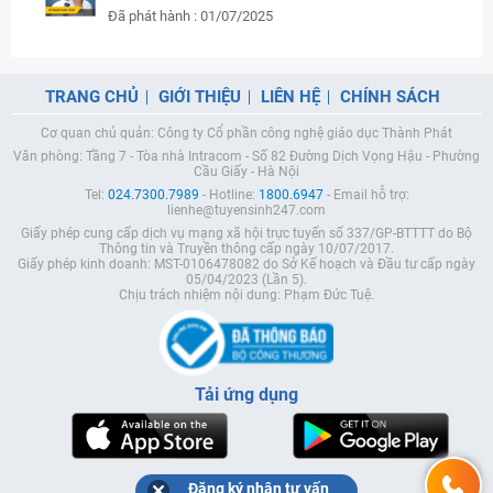
Đã phát hành : 01/07/2025
TRANG CHỦ
GIỚI THIỆU
LIÊN HỆ
CHÍNH SÁCH
Cơ quan chủ quản: Công ty Cổ phần công nghệ giáo dục Thành Phát
Văn phòng: Tầng 7 - Tòa nhà Intracom - Số 82 Đường Dịch Vọng Hậu - Phường
Cầu Giấy - Hà Nội
Tel:
024.7300.7989
- Hotline:
1800.6947
- Email hỗ trợ:
lienhe@tuyensinh247.com
Giấy phép cung cấp dịch vụ mạng xã hội trực tuyến số 337/GP-BTTTT do Bộ
Thông tin và Truyền thông cấp ngày 10/07/2017.
Giấy phép kinh doanh: MST-0106478082 do Sở Kế hoạch và Đầu tư cấp ngày
05/04/2023 (Lần 5).
Chịu trách nhiệm nội dung: Phạm Đức Tuệ.
Tải ứng dụng
Đăng ký nhận tư vấn