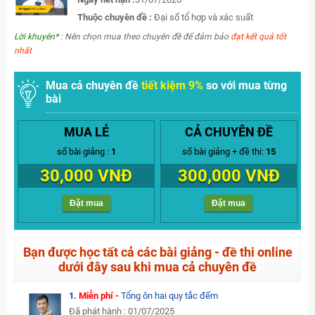
Thuộc chuyên đề :
Đại số tổ hợp và xác suất
Lời khuyên*
: Nên chọn mua theo chuyên đề để đảm bảo
đạt kết quả tốt
nhất
Mua cả chuyên đề
tiết kiệm 9%
so với mua từng
bài
MUA LẺ
CẢ CHUYÊN ĐỀ
số bài giảng :
1
số bài giảng + đề thi:
15
30,000 VNĐ
300,000 VNĐ
Đặt mua
Đặt mua
Bạn được học tất cả các bài giảng - đề thi online
dưới đây sau khi mua cả chuyên đề
1.
Miễn phí -
Tổng ôn hai quy tắc đếm
Đã phát hành : 01/07/2025