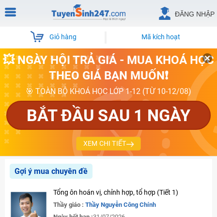
ĐĂNG NHẬP
Giỏ hàng
Mã kích hoạt
💥 NGÀY HỘI TRẢ GIÁ - MUA KHOÁ HỌC
THEO GIÁ BẠN MUỐN❗
🎯 TOÀN BỘ KHOÁ HỌC LỚP 1-12 (TỪ 10-12/08)
BẮT ĐẦU SAU 1 NGÀY
XEM CHI TIẾT
Gợi ý mua chuyên đề
Tổng ôn hoán vị, chỉnh hợp, tổ hợp (Tiết 1)
Thầy giáo :
Thầy Nguyễn Công Chính
Ngày hết hạn :
31/07/2026