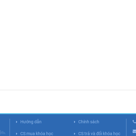
Hướng dẫn
Chính sách
CS mua khóa học
CS trả và đổi khóa học