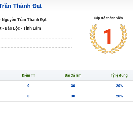
Trần Thành Đạt
H ít nhất 25 điểm
 Tuyensinh247 (Từ 16-18/07/2025)
Cấp độ thành viên
- Nguyễn Trần Thành Đạt
1
 - Bảo Lộc - Tỉnh Lâm
năm 2018
g lai!
 viên giỏi và nổi tiếng
Điểm TT
Bài đã làm
Tỷ lệ đúng
0
30
20%
0
30
20%