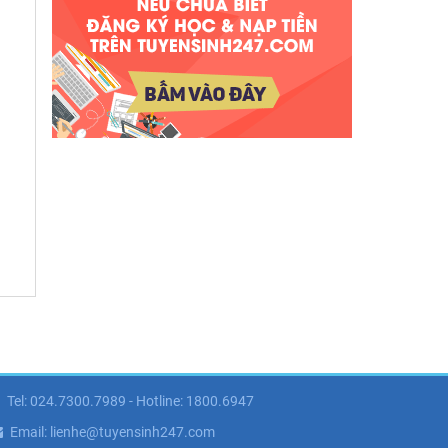
Tel: 024.7300.7989 - Hotline: 1800.6947
Email: lienhe@tuyensinh247.com