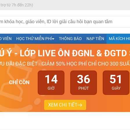
 trợ từ 7h đến 22h)
h- Sinh-Sử-Địa cùng Thầy Cô giỏi, nổi tiếng
O VIÊN
HỌC THỬ MIỄN PHÍ
THÔNG BÁO
NẠP TIỀN
MÃ KÍCH H
ng
Ú Ý - LỚP LIVE ÔN ĐGNL & ĐGT
026-2027
ƯU ĐÃI ĐẶC BIỆT - GIẢM 50% HỌC PHÍ CHỈ CHO 300 SUẤ
14
36
50
CHỈ CÒN
GIỜ
PHÚT
GIÂY
XEM CHI TIẾT