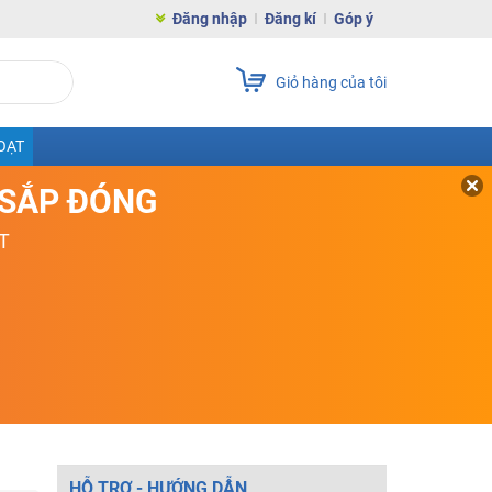
Đăng nhập
Đăng kí
Góp ý
Giỏ hàng của tôi
OẠT
D SẮP ĐÓNG
T
HỖ TRỢ - HƯỚNG DẪN