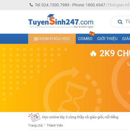
Tel: 024.7300.7989 - Phone: 1800.6947
(Thời gian hỗ
Học trực tuyến lớp 10 các môn Toán - Lý - Hóa - Văn - An
CHỌN KHÓA HỌC
COMBO
GIỚI THIỆU
GIÁ
Học trực tuyến lớp 11 đủ môn cùng Thầy Cô giỏi, nổi tiế
🔥 2K9 CH
Học online trực tuyến cấp Tiểu học và THCS năm học 2
Học online lớp 5 cùng thầy cô giáo giỏi, nổi tiếng
Học online lớp 7 cùng thầy cô giáo giỏi
Học online lớp 6 cùng thầy cô giỏi, nổi tiếng
Học online lớp 8 cùng thầy cô giáo giỏi
2K13! Bứt Phá Lớp 5 Năm Học 2023 - 2024
Học online lớp 4 cùng thầy cô giáo giỏi, nổi tiếng
Học online lớp 3 cùng thầy cô giáo giỏi, nổi tiếng
Trang chủ
Thành Viên
Học online lớp 2 với thầy cô giáo giỏi, nổi tiếng