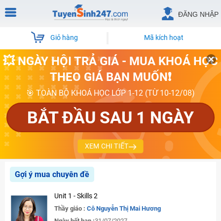
ĐĂNG NHẬP
Giỏ hàng
Mã kích hoạt
💥 NGÀY HỘI TRẢ GIÁ - MUA KHOÁ HỌC
THEO GIÁ BẠN MUỐN❗
🎯 TOÀN BỘ KHOÁ HỌC LỚP 1-12 (TỪ 10-12/08)
BẮT ĐẦU SAU 1 NGÀY
XEM CHI TIẾT
Gợi ý mua chuyên đề
Unit 1 - Skills 2
Thầy giáo :
Cô Nguyễn Thị Mai Hương
Ngày hết hạn :
31/07/2027