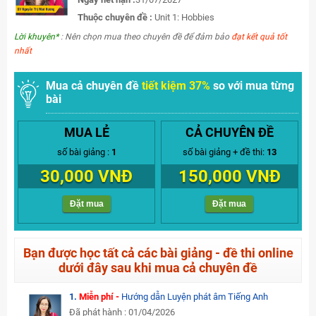
Thuộc chuyên đề :
Unit 1: Hobbies
Lời khuyên*
: Nên chọn mua theo chuyên đề để đảm bảo
đạt kết quả tốt
nhất
Mua cả chuyên đề
tiết kiệm 37%
so với mua từng
bài
MUA LẺ
CẢ CHUYÊN ĐỀ
số bài giảng :
1
số bài giảng + đề thi:
13
30,000 VNĐ
150,000 VNĐ
Đặt mua
Đặt mua
Bạn được học tất cả các bài giảng - đề thi online
dưới đây sau khi mua cả chuyên đề
1.
Miễn phí -
Hướng dẫn Luyện phát âm Tiếng Anh
Đã phát hành : 01/04/2026