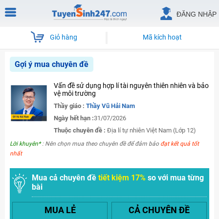
ĐĂNG NHẬP
Giỏ hàng
Mã kích hoạt
Gợi ý mua chuyên đề
Vấn đề sử dụng hợp lí tài nguyên thiên nhiên và bảo
vệ môi trường
Thầy giáo :
Thầy Vũ Hải Nam
Ngày hết hạn :
31/07/2026
Thuộc chuyên đề :
Địa lí tự nhiên Việt Nam (Lớp 12)
Lời khuyên*
: Nên chọn mua theo chuyên đề để đảm bảo
đạt kết quả tốt
nhất
Mua cả chuyên đề
tiết kiệm 17%
so với mua từng
bài
MUA LẺ
CẢ CHUYÊN ĐỀ