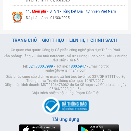
Đã phát hành : 01/03/2025
11.
Miễn phí -
BTVN - Tổng kết Địa lí tự nhiên Việt Nam
Đã phát hành : 01/03/2025
TRANG CHỦ
GIỚI THIỆU
LIÊN HỆ
CHÍNH SÁCH
Cơ quan chủ quản: Công ty Cổ phần công nghệ giáo dục Thành Phát
Văn phòng: Tầng 7 - Tòa nhà Intracom - Số 82 Đường Dịch Vọng Hậu - Phường
Cầu Giấy - Hà Nội
Tel:
024.7300.7989
- Hotline:
1800.6947
- Email hỗ trợ:
lienhe@tuyensinh247.com
Giấy phép cung cấp dịch vụ mạng xã hội trực tuyến số 337/GP-BTTTT do Bộ
Thông tin và Truyền thông cấp ngày 10/07/2017.
Giấy phép kinh doanh: MST-0106478082 do Sở Kế hoạch và Đầu tư cấp ngày
05/04/2023 (Lần 5).
Chịu trách nhiệm nội dung: Phạm Đức Tuệ.
Tải ứng dụng