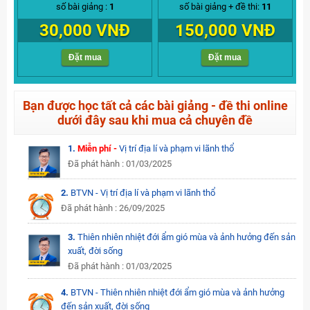
số bài giảng :
1
số bài giảng + đề thi:
11
30,000 VNĐ
150,000 VNĐ
Đặt mua
Đặt mua
Bạn được học tất cả các bài giảng - đề thi online
dưới đây sau khi mua cả chuyên đề
1.
Miễn phí -
Vị trí địa lí và phạm vi lãnh thổ
Đã phát hành : 01/03/2025
2.
BTVN - Vị trí địa lí và phạm vi lãnh thổ
Đã phát hành : 26/09/2025
3.
Thiên nhiên nhiệt đới ẩm gió mùa và ảnh hưởng đến sản
xuất, đời sống
Đã phát hành : 01/03/2025
4.
BTVN - Thiên nhiên nhiệt đới ẩm gió mùa và ảnh hưởng
đến sản xuất, đời sống