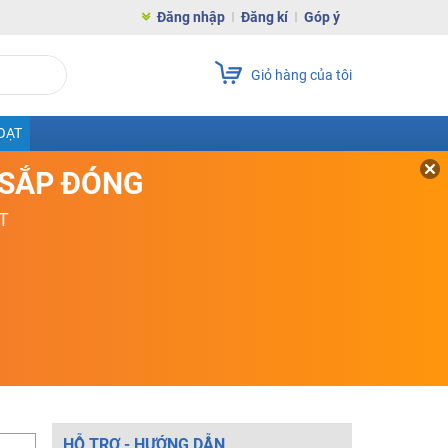
Đăng nhập
Đăng kí
Góp ý
Giỏ hàng của tôi
OẠT
D SẮP ĐÓNG
T
HỖ TRỢ - HƯỚNG DẪN