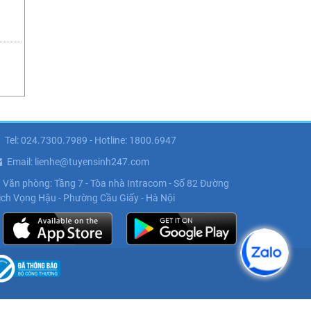
Tel: 024.7300.7989 - Hotline: 1800.6947
Email: lienhe@tuyensinh247.com
Văn phòng: Tầng 7 - Tòa nhà Intracom - Số 82 Đường
ịch Vọng Hậu - Phường Cầu Giấy - Hà Nội