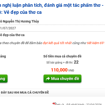
n nghị luận phân tích, đánh giá một tác phẩm thơ -
H ít nhất 25 điểm
ề: Vẻ đẹp của thơ ca
 Tuyensinh247 (Từ 16-18/07/2025)
ô Nguyễn Thị Hương Thủy
1/07/2027
năm 2018
ẻ đẹp của thơ ca
g lai!
ua theo chuyên đề để đảm bảo
đạt kết quả tốt nhất
cũng như
tiết kiệm 69 
 viên giỏi và nổi tiếng
iảng
Số tiền mua cả chuyên đề
22
Số bài giảng + đề thi:
110,000
VNĐ
ảng
Mua chuyên đề
I ĐÂY SAU KHI MUA CẢ CHUYÊN ĐỀ
Đã phát hành : 22/04/2026