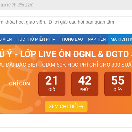
 trợ từ 7h đến 22h)
h- Sinh-Sử-Địa cùng Thầy Cô giỏi, nổi tiếng
O VIÊN
HỌC THỬ MIỄN PHÍ
THÔNG BÁO
NẠP TIỀN
MÃ KÍCH H
ng
Ú Ý - LỚP LIVE ÔN ĐGNL & ĐGT
026-2027
ƯU ĐÃI ĐẶC BIỆT - GIẢM 50% HỌC PHÍ CHỈ CHO 300 SUẤ
21
42
54
CHỈ CÒN
GIỜ
PHÚT
GIÂY
XEM CHI TIẾT