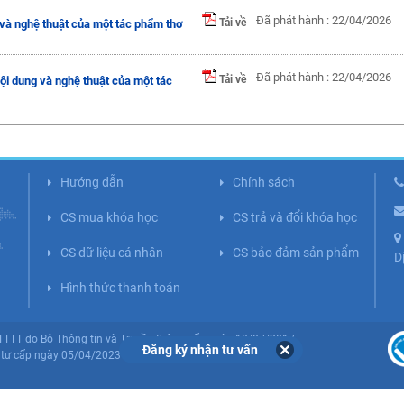
Đã phát hành : 22/04/2026
Tải về
g và nghệ thuật của một tác phẩm thơ
Đã phát hành : 22/04/2026
Tải về
nội dung và nghệ thuật của một tác
Hướng dẫn
Chính sách
CS mua khóa học
CS trả và đổi khóa học
CS dữ liệu cá nhân
CS bảo đảm sản phẩm
D
Hình thức thanh toán
BTTTT do Bộ Thông tin và Truyền thông cấp ngày 10/07/2017.
Đăng ký nhận tư vấn
tư cấp ngày 05/04/2023 (Lần 5).