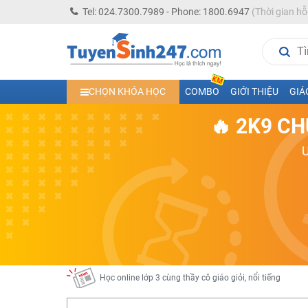
Tel: 024.7300.7989 - Phone: 1800.6947
(Thời gian hỗ
Học trực tuyến lớp 10 các môn Toán - Lý - Hóa - Văn - An
CHỌN KHÓA HỌC
COMBO
GIỚI THIỆU
GIÁ
Học trực tuyến lớp 11 đủ môn cùng Thầy Cô giỏi, nổi tiế
🔥 2K9 CH
Học online trực tuyến cấp Tiểu học và THCS năm học 2
Học online lớp 5 cùng thầy cô giáo giỏi, nổi tiếng
Học online lớp 7 cùng thầy cô giáo giỏi
Học online lớp 6 cùng thầy cô giỏi, nổi tiếng
Học online lớp 8 cùng thầy cô giáo giỏi
2K13! Bứt Phá Lớp 5 Năm Học 2023 - 2024
Học online lớp 4 cùng thầy cô giáo giỏi, nổi tiếng
Học online lớp 3 cùng thầy cô giáo giỏi, nổi tiếng
Học online lớp 2 với thầy cô giáo giỏi, nổi tiếng