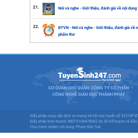
21.
Nói và nghe - Giới thiệu, đánh giá về nội dun
22.
BTVN - Nói và nghe - Giới thiệu, đánh giá về 
phẩm thơ
CƠ QUAN CHỦ QUẢN: CÔNG TY CỔ PHẦN
CÔNG NGHỆ GIÁO DỤC THÀNH PHÁT
Giấy phép cung cấp dịch vụ mạng xã hội trực tuyến số 337/GP-
Giấy phép kinh doanh: MST-0106478082 do Sở Kế hoạch và Đầu 
Chịu trách nhiệm nội dung: Phạm Đức Tuệ.