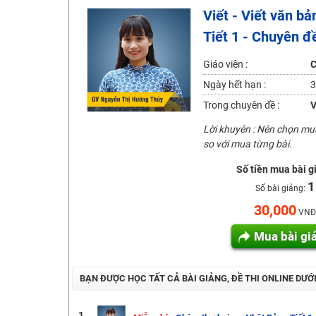
Viết - Viết văn bả
2K6! Lộ Trình Sun 2024 - Ba bước luyện thi TN THPT - Đ
Tiết 1 - Chuyên đ
Hot! Lễ hội đồng giá 449K - 499K toàn bộ khoá học tại
Khuyến Mãi Khoá Học 1K Chỉ Từ 11-13/09/2024
Giáo viên :
C
Đồng giá khóa học 499K - 399K (13/11-15/11)
Ngày hết hạn :
3
Khai giảng các khóa lớp 9 Toán - Lý - Hóa - Văn - Anh 
Trong chuyên đề :
V
Khai giảng khóa Ngữ văn 7 - xây nền vững chắc cho tươn
Lời khuyên : Nên chọn m
so với mua từng bài.
Luyện thi vào lớp 10 môn Toán, Văn, Hóa, Anh, Lý với giáo
Số tiền mua bài g
1
Số bài giảng:
30,000
VNĐ
Mua bài gi
BẠN ĐƯỢC HỌC TẤT CẢ BÀI GIẢNG, ĐỀ THI ONLINE DƯỚ
1.