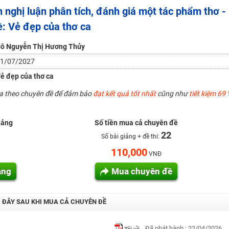
n nghị luận phân tích, đánh giá một tác phẩm thơ -
H ít nhất 25 điểm
ề: Vẻ đẹp của thơ ca
 Tuyensinh247 (Từ 16-18/07/2025)
ô Nguyễn Thị Hương Thủy
1/07/2027
năm 2018
ẻ đẹp của thơ ca
g lai!
ua theo chuyên đề để đảm bảo
đạt kết quả tốt nhất
cũng như
tiết kiệm 69 
 viên giỏi và nổi tiếng
iảng
Số tiền mua cả chuyên đề
22
Số bài giảng + đề thi:
110,000
VNĐ
ảng
Mua chuyên đề
I ĐÂY SAU KHI MUA CẢ CHUYÊN ĐỀ
Đã phát hành : 22/04/2026