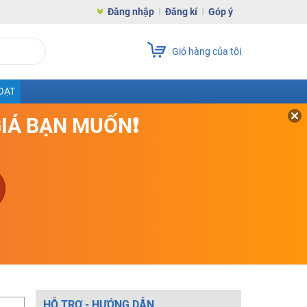
Đăng nhập
Đăng kí
Góp ý
Giỏ hàng của tôi
OẠT
GIÁ BẠN MUỐN❗
HỖ TRỢ - HƯỚNG DẪN