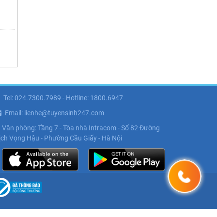
Tel: 024.7300.7989 - Hotline: 1800.6947
Email: lienhe@tuyensinh247.com
Văn phòng: Tầng 7 - Tòa nhà Intracom - Số 82 Đường
ịch Vọng Hậu - Phường Cầu Giấy - Hà Nội