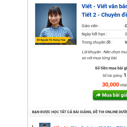
Viết - Viết văn bả
2K6! Lộ Trình Sun 2024 - Ba bước luyện thi TN THPT - Đ
Tiết 2 - Chuyên đ
Hot! Lễ hội đồng giá 449K - 499K toàn bộ khoá học tại
Khuyến Mãi Khoá Học 1K Chỉ Từ 11-13/09/2024
Giáo viên :
C
Đồng giá khóa học 499K - 399K (13/11-15/11)
Ngày hết hạn :
3
Khai giảng các khóa lớp 9 Toán - Lý - Hóa - Văn - Anh 
Trong chuyên đề :
V
Khai giảng khóa Ngữ văn 7 - xây nền vững chắc cho tươn
Lời khuyên : Nên chọn m
so với mua từng bài.
Luyện thi vào lớp 10 môn Toán, Văn, Hóa, Anh, Lý với giáo
Số tiền mua bài g
1
Số bài giảng:
30,000
VNĐ
Mua bài gi
BẠN ĐƯỢC HỌC TẤT CẢ BÀI GIẢNG, ĐỀ THI ONLINE DƯỚ
1.