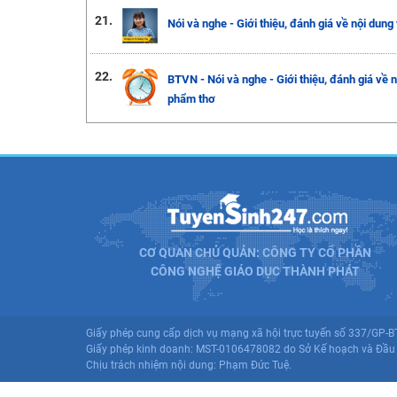
21.
Nói và nghe - Giới thiệu, đánh giá về nội dun
22.
BTVN - Nói và nghe - Giới thiệu, đánh giá về 
phẩm thơ
CƠ QUAN CHỦ QUẢN: CÔNG TY CỔ PHẦN
CÔNG NGHỆ GIÁO DỤC THÀNH PHÁT
Giấy phép cung cấp dịch vụ mạng xã hội trực tuyến số 337/GP-
Giấy phép kinh doanh: MST-0106478082 do Sở Kế hoạch và Đầu 
Chịu trách nhiệm nội dung: Phạm Đức Tuệ.