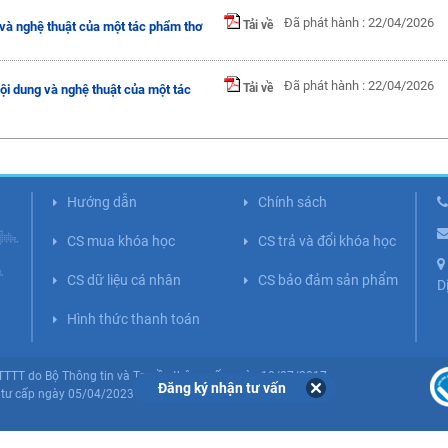
Đã phát hành : 22/04/2026
Tải về
g và nghệ thuật của một tác phẩm thơ
Đã phát hành : 22/04/2026
Tải về
nội dung và nghệ thuật của một tác
Hướng dẫn
Chính sách
CS mua khóa học
CS trả và đổi khóa học
CS dữ liệu cá nhân
CS bảo đảm sản phẩm
D
Hình thức thanh toán
BTTTT do Bộ Thông tin và Truyền thông cấp ngày 10/07/2017.
Đăng ký nhận tư vấn
tư cấp ngày 05/04/2023 (Lần 5).