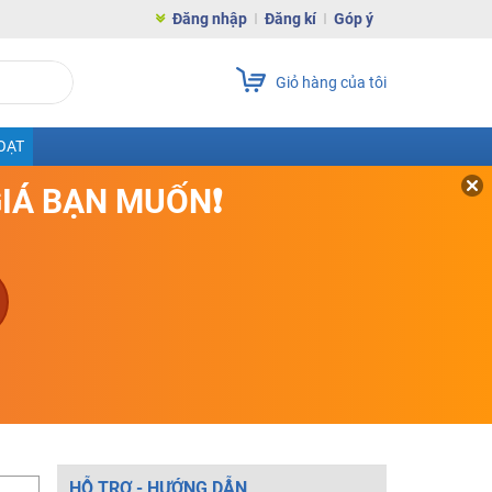
Đăng nhập
Đăng kí
Góp ý
Giỏ hàng của tôi
OẠT
GIÁ BẠN MUỐN❗
HỖ TRỢ - HƯỚNG DẪN