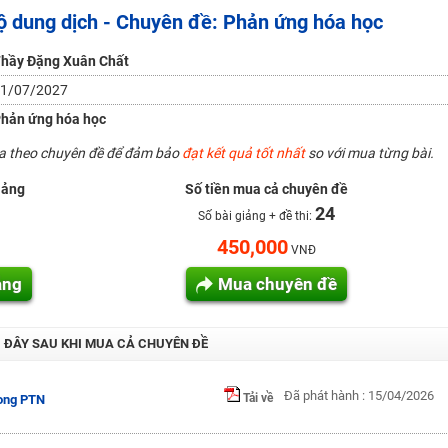
ộ dung dịch - Chuyên đề: Phản ứng hóa học
H ít nhất 25 điểm
hầy Đặng Xuân Chất
 Tuyensinh247 (Từ 16-18/07/2025)
1/07/2027
hản ứng hóa học
ua theo chuyên đề để đảm bảo
đạt kết quả tốt nhất
so với mua từng bài.
năm 2018
iảng
Số tiền mua cả chuyên đề
g lai!
24
Số bài giảng + đề thi:
 viên giỏi và nổi tiếng
450,000
VNĐ
ảng
Mua chuyên đề
I ĐÂY SAU KHI MUA CẢ CHUYÊN ĐỀ
Đã phát hành : 15/04/2026
Tải về
rong PTN