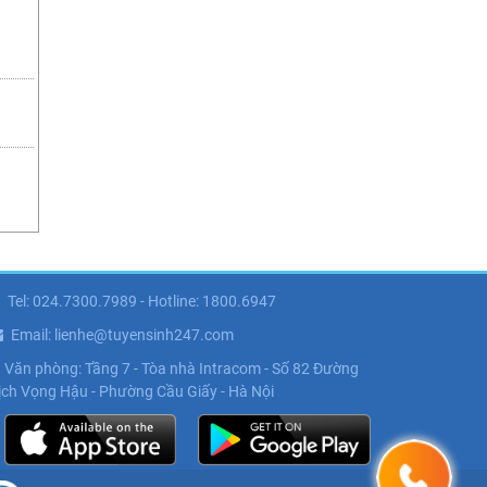
Tel: 024.7300.7989 - Hotline: 1800.6947
Email: lienhe@tuyensinh247.com
Văn phòng: Tầng 7 - Tòa nhà Intracom - Số 82 Đường
ịch Vọng Hậu - Phường Cầu Giấy - Hà Nội