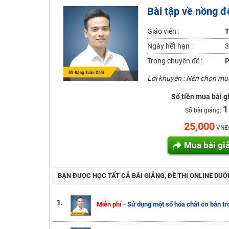
Bài tập về nồng đ
Học online lớp 2 với thầy cô giáo giỏi, nổi tiếng
2K6! Lộ Trình Sun 2024 - Ba bước luyện thi TN THPT - Đ
Giáo viên :
T
Hot! Lễ hội đồng giá 449K - 499K toàn bộ khoá học tại
Ngày hết hạn :
3
Khuyến Mãi Khoá Học 1K Chỉ Từ 11-13/09/2024
Trong chuyên đề :
P
Đồng giá khóa học 499K - 399K (13/11-15/11)
Lời khuyên : Nên chọn m
Khai giảng các khóa lớp 9 Toán - Lý - Hóa - Văn - Anh 
Số tiền mua bài g
Khai giảng khóa Ngữ văn 7 - xây nền vững chắc cho tươn
1
Số bài giảng:
Luyện thi vào lớp 10 môn Toán, Văn, Hóa, Anh, Lý với giáo
25,000
VNĐ
Mua bài gi
BẠN ĐƯỢC HỌC TẤT CẢ BÀI GIẢNG, ĐỀ THI ONLINE DƯỚ
1.
Miễn phí -
Sử dụng một số hóa chất cơ bản t