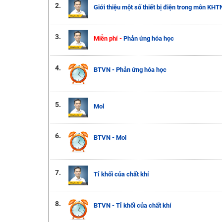
2.
Giới thiệu một số thiết bị điện trong môn KHT
3.
Miễn phí -
Phản ứng hóa học
4.
BTVN - Phản ứng hóa học
5.
Mol
6.
BTVN - Mol
7.
Tỉ khối của chất khí
8.
BTVN - Tỉ khối của chất khí