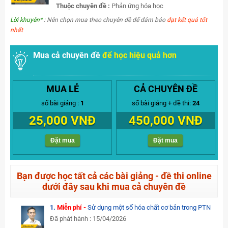
Thuộc chuyên đề :
Phản ứng hóa học
Lời khuyên*
: Nên chọn mua theo chuyên đề để đảm bảo
đạt kết quả tốt
nhất
Mua cả chuyên đề
để học hiệu quả hơn
MUA LẺ
CẢ CHUYÊN ĐỀ
số bài giảng :
1
số bài giảng + đề thi:
24
25,000 VNĐ
450,000 VNĐ
Đặt mua
Đặt mua
Bạn được học tất cả các bài giảng - đề thi online
dưới đây sau khi mua cả chuyên đề
1.
Miễn phí -
Sử dụng một số hóa chất cơ bản trong PTN
Đã phát hành : 15/04/2026