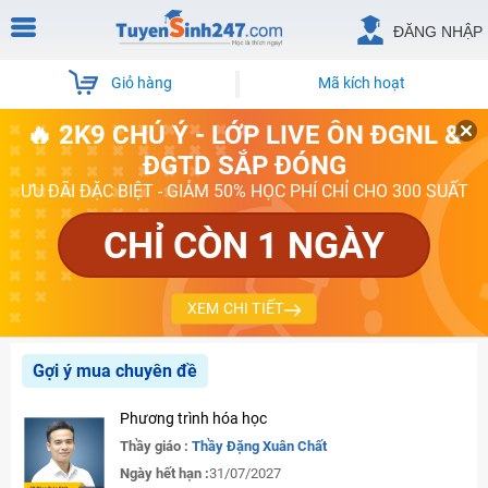
ĐĂNG NHẬP
Giỏ hàng
Mã kích hoạt
🔥 2K9 CHÚ Ý - LỚP LIVE ÔN ĐGNL &
ĐGTD SẮP ĐÓNG
ƯU ĐÃI ĐẶC BIỆT - GIẢM 50% HỌC PHÍ CHỈ CHO 300 SUẤT
CHỈ CÒN 1 NGÀY
XEM CHI TIẾT
Gợi ý mua chuyên đề
Phương trình hóa học
Thầy giáo :
Thầy Đặng Xuân Chất
Ngày hết hạn :
31/07/2027