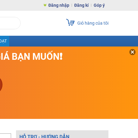
Đăng nhập
Đăng kí
Góp ý
Giỏ hàng của tôi
OẠT
GIÁ BẠN MUỐN❗
HỖ TRỢ - HƯỚNG DẪN