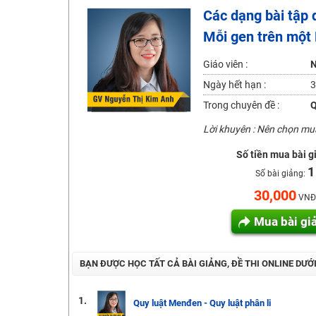
Các dạng bài tập q
2K6! Lộ Trình Sun 2024 - Ba bước luyện thi TN THPT - Đ
Mỗi gen trên một
Hot! Lễ hội đồng giá 449K - 499K toàn bộ khoá học tại
Khuyến Mãi Khoá Học 1K Chỉ Từ 11-13/09/2024
Giáo viên :
N
Đồng giá khóa học 499K - 399K (13/11-15/11)
Ngày hết hạn :
3
Khai giảng các khóa lớp 9 Toán - Lý - Hóa - Văn - Anh 
Trong chuyên đề :
Q
Khai giảng khóa Ngữ văn 7 - xây nền vững chắc cho tươn
Lời khuyên : Nên chọn m
Luyện thi vào lớp 10 môn Toán, Văn, Hóa, Anh, Lý với giáo
Số tiền mua bài g
1
Số bài giảng:
30,000
VNĐ
Mua bài gi
BẠN ĐƯỢC HỌC TẤT CẢ BÀI GIẢNG, ĐỀ THI ONLINE DƯỚ
1.
Quy luật Menđen - Quy luật phân li