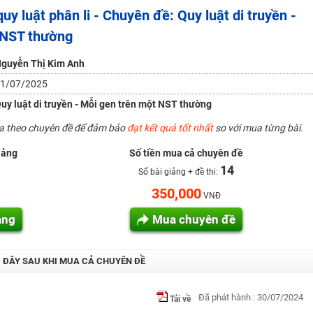
uy luật phân li - Chuyên đề: Quy luật di truyền -
H ít nhất 25 điểm
 NST thường
 Tuyensinh247 (Từ 16-18/07/2025)
guyễn Thị Kim Anh
1/07/2025
năm 2018
uy luật di truyền - Mỗi gen trên một NST thường
g lai!
ua theo chuyên đề để đảm bảo
đạt kết quả tốt nhất
so với mua từng bài.
 viên giỏi và nổi tiếng
iảng
Số tiền mua cả chuyên đề
14
Số bài giảng + đề thi:
350,000
VNĐ
ảng
Mua chuyên đề
I ĐÂY SAU KHI MUA CẢ CHUYÊN ĐỀ
Đã phát hành : 30/07/2024
Tải về