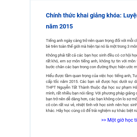
2K6! Lộ Trình Sun 2024 - Ba bước luyện thi TN THPT - Đ
Chính thức khai giảng khóa: Luyệ
Hot! Lễ hội đồng giá 449K - 499K toàn bộ khoá học tại
Khuyến Mãi Khoá Học 1K Chỉ Từ 11-13/09/2024
năm 2015
Đồng giá khóa học 499K - 399K (13/11-15/11)
Tiếng anh ngày càng trở nên quan trọng đối với mỗi ch
Khai giảng các khóa lớp 9 Toán - Lý - Hóa - Văn - Anh 
bè trên toàn thế giới mà hiện tại nó là một trong 3 m
Khai giảng khóa Ngữ văn 7 - xây nền vững chắc cho tươn
Không phải tất cả các bạn học sinh đều có cơ hội học
rất khó, em sợ môn tiếng anh, không tự tin với môn 
Luyện thi vào lớp 10 môn Toán, Văn, Hóa, Anh, Lý với giáo
bước chân các bạn trong con đường thực hiện ước mơ
Hiểu được tầm quan trọng của việc học tiếng anh, Tu
cấp tốc năm 2015. Các bạn sẽ được học dưới sự dẫn
THPT Nguyễn Tất Thành thuộc đại học sư phạm Hà N
mình, rất nhiều bạn nói rằng: Với phương pháp giảng d
bạn trở nên dễ dàng hơn, các bạn không còn lo sợ môn
cô còn rất vui vẻ, nhiệt tình với học sinh nên học si
khác. Hãy học cùng cô để trải nghiệm sự khác biệt n
>> Một giờ học t