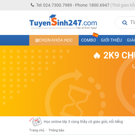
Tel: 024.7300.7989 - Phone: 1800.6947
(Thời gian hỗ
Học trực tuyến lớp 10 các môn Toán - Lý - Hóa - Văn - An
CHỌN KHÓA HỌC
COMBO
GIỚI THIỆU
GIÁ
Học trực tuyến lớp 11 đủ môn cùng Thầy Cô giỏi, nổi tiế
🔥 2K9 CH
Học online trực tuyến cấp Tiểu học và THCS năm học 2
Học online lớp 5 cùng thầy cô giáo giỏi, nổi tiếng
Học online lớp 7 cùng thầy cô giáo giỏi
Học online lớp 6 cùng thầy cô giỏi, nổi tiếng
Học online lớp 8 cùng thầy cô giáo giỏi
2K13! Bứt Phá Lớp 5 Năm Học 2023 - 2024
Học online lớp 4 cùng thầy cô giáo giỏi, nổi tiếng
Học online lớp 3 cùng thầy cô giáo giỏi, nổi tiếng
Trang chủ
Thông báo
Học online lớp 2 với thầy cô giáo giỏi, nổi tiếng