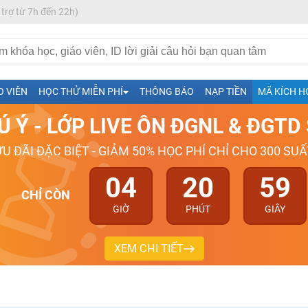
 trợ từ 7h đến 22h)
h- Sinh-Sử-Địa cùng Thầy Cô giỏi, nổi tiếng
O VIÊN
HỌC THỬ MIỄN PHÍ
THÔNG BÁO
NẠP TIỀN
MÃ KÍCH H
ng
Ú Ý - LỚP LIVE ÔN ĐGNL & ĐGT
026-2027
ƯU ĐÃI ĐẶC BIỆT - GIẢM 50% HỌC PHÍ CHỈ CHO 300 SUẤ
04
20
58
CHỈ CÒN
GIỜ
PHÚT
GIÂY
XEM CHI TIẾT