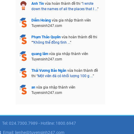
Anh Tin
vừa hoàn thành đề thi “
I wrote
down the names of all the places that I ...
”
Diễm Hoàng
vừa gia nhập thành viên
Tuyensinh247.com
Phạm Thảo Quyên
vừa hoàn thành đề thi
“
“Không thể đồng tình ...
”
quang lâm
vừa gia nhập thành viên
Tuyensinh247.com
Thái Vương Bảo Ngân
vừa hoàn thành đề
thi “
Một viên đá có khối lượng 100 g ...
”
an
vừa gia nhập thành viên
Tuyensinh247.com
Tel: 024.7300.7989 - Hotline: 1800.6947
Email: lienhe@tuyensinh247.com