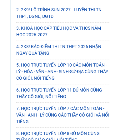
2. 2K9! LỘ TRÌNH SUN 2027 - LUYỆN THI TN
THPT, ĐGNL, ĐGTD
3. KHOÁ HỌC CẤP TIỂU HỌC VÀ THCS NĂM
HỌC 2026-2027
4. 2K8! BÁO ĐIỂM THI TN THPT 2026 NHẬN
NGAY QUÀ TẶNG!
5. HỌC TRỰC TUYẾN LỚP 10 CÁC MÔN TOÁN -
LÝ - HÓA - VĂN - ANH- SINH-SỬ-ĐỊA CÙNG THẦY
CÔ GIỎI, NỔI TIẾNG
6. HỌC TRỰC TUYẾN LỚP 11 ĐỦ MÔN CÙNG
THẦY CÔ GIỎI, NỔI TIẾNG
7. HỌC TRỰC TUYẾN LỚP 7 CÁC MÔN TOÁN -
VĂN - ANH - LÝ CÙNG CÁC THẦY CÔ GIỎI VÀ NỔI
TIẾNG
8. HỌC TRỰC TUYẾN LỚP 8 ĐỦ MÔN CÙNG