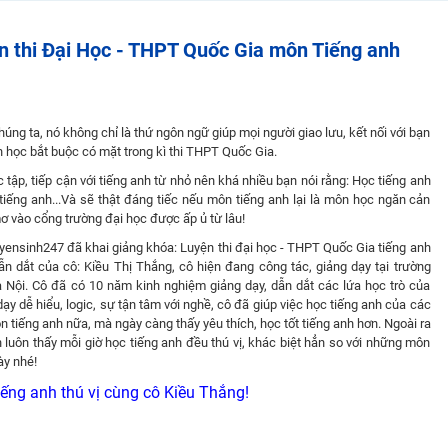
H ít nhất 25 điểm
n thi Đại Học - THPT Quốc Gia môn Tiếng anh
 Tuyensinh247 (Từ 16-18/07/2025)
úng ta, nó không chỉ là thứ ngôn ngữ giúp mọi người giao lưu, kết nối với bạn
năm 2018
ôn học bắt buộc có mặt trong kì thi THPT Quốc Gia.
g lai!
 tập, tiếp cận với tiếng anh từ nhỏ nên khá nhiều bạn nói rằng: Học tiếng anh
tiếng anh...Và sẽ thật đáng tiếc nếu môn tiếng anh lại là môn học ngăn cản
 viên giỏi và nổi tiếng
 vào cổng trường đại học được ấp ủ từ lâu!
yensinh247 đã khai giảng khóa: Luyện thi đại học - THPT Quốc Gia tiếng anh
 dắt của cô: Kiều Thị Thắng, cô hiện đang công tác, giảng dạy tại trường
ội. Cô đã có 10 năm kinh nghiệm giảng dạy, dẫn dắt các lứa học trò của
ạy dễ hiểu, logic, sự tận tâm với nghề, cô đã giúp việc học tiếng anh của các
 tiếng anh nữa, mà ngày càng thấy yêu thích, học tốt tiếng anh hơn. Ngoài ra
nh luôn thấy mỗi giờ học tiếng anh đều thú vị, khác biệt hẳn so với những môn
ày nhé!
iếng anh thú vị cùng cô Kiều Thắng!