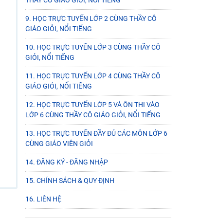
THẦY CÔ GIÁO GIỎI, NỔI TIẾNG
9. HỌC TRỰC TUYẾN LỚP 2 CÙNG THẦY CÔ
GIÁO GIỎI, NỔI TIẾNG
10. HỌC TRỰC TUYẾN LỚP 3 CÙNG THẦY CÔ
GIỎI, NỔI TIẾNG
11. HỌC TRỰC TUYẾN LỚP 4 CÙNG THẦY CÔ
GIÁO GIỎI, NỔI TIẾNG
12. HỌC TRỰC TUYẾN LỚP 5 VÀ ÔN THI VÀO
LỚP 6 CÙNG THẦY CÔ GIÁO GIỎI, NỔI TIẾNG
13. HỌC TRỰC TUYẾN ĐẦY ĐỦ CÁC MÔN LỚP 6
CÙNG GIÁO VIÊN GIỎI
14. ĐĂNG KÝ - ĐĂNG NHẬP
15. CHÍNH SÁCH & QUY ĐỊNH
16. LIÊN HỆ