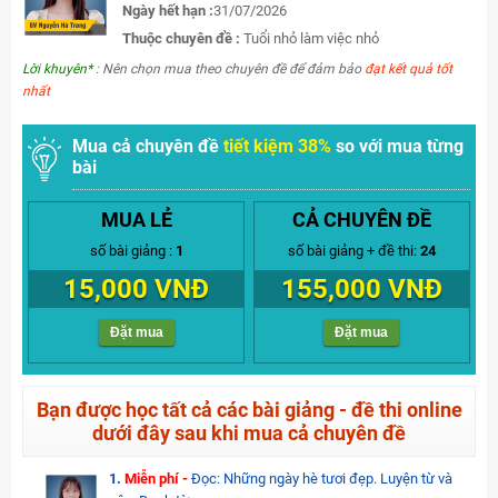
Ngày hết hạn :
31/07/2026
Thuộc chuyên đề :
Tuổi nhỏ làm việc nhỏ
Lời khuyên*
: Nên chọn mua theo chuyên đề để đảm bảo
đạt kết quả tốt
nhất
Mua cả chuyên đề
tiết kiệm 38%
so với mua từng
bài
MUA LẺ
CẢ CHUYÊN ĐỀ
số bài giảng :
1
số bài giảng + đề thi:
24
15,000 VNĐ
155,000 VNĐ
Đặt mua
Đặt mua
Bạn được học tất cả các bài giảng - đề thi online
dưới đây sau khi mua cả chuyên đề
1.
Miễn phí -
Đọc: Những ngày hè tươi đẹp. Luyện từ và