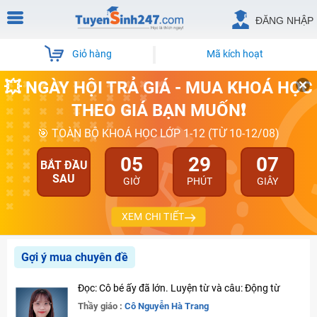
ĐĂNG NHẬP
Giỏ hàng
Mã kích hoạt
💥 NGÀY HỘI TRẢ GIÁ - MUA KHOÁ HỌC
THEO GIÁ BẠN MUỐN❗
🎯 TOÀN BỘ KHOÁ HỌC LỚP 1-12 (TỪ 10-12/08)
05
29
07
BẮT ĐẦU
SAU
GIỜ
PHÚT
GIÂY
XEM CHI TIẾT
Gợi ý mua chuyên đề
Đọc: Cô bé ấy đã lớn. Luyện từ và câu: Động từ
Thầy giáo :
Cô Nguyễn Hà Trang